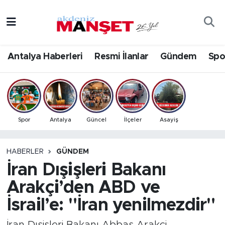
Asayiş
Antalya Nöbetçi Eczaneler
Antalya Haberleri
Resmi İlanlar
Gündem
Spo
Bilim & Teknoloji
Antalya Hava Durumu
Eğitim
Antalya Namaz Vakitleri
Ekonomi
Antalya Trafik Yoğunluk Haritası
Spor
Antalya
Güncel
İlçeler
Asayiş
Güncel
Süper Lig Puan Durumu ve Fikstür
HABERLER
GÜNDEM
İran Dışişleri Bakanı
Gündem
Tüm Manşetler
Arakçi’den ABD ve
İlçeler
Son Dakika Haberleri
İsrail’e: "İran yenilmezdir"
Kültür- Sanat
Haber Arşivi
İran Dışişleri Bakanı Abbas Arakçi,