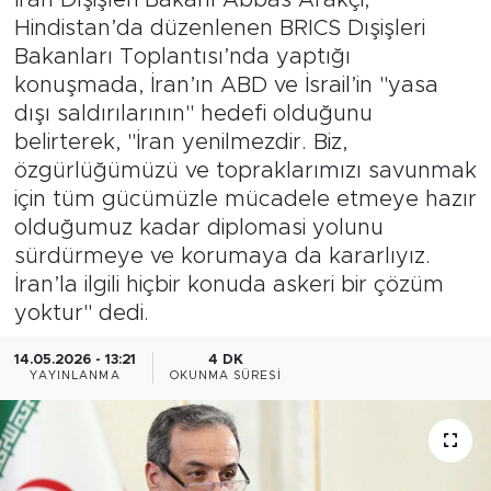
Hindistan’da düzenlenen BRICS Dışişleri
Magazin
Bakanları Toplantısı’nda yaptığı
konuşmada, İran’ın ABD ve İsrail’in "yasa
Özel Haber
dışı saldırılarının" hedefi olduğunu
belirterek, "İran yenilmezdir. Biz,
Politika
özgürlüğümüzü ve topraklarımızı savunmak
için tüm gücümüzle mücadele etmeye hazır
Resmi İlanlar
olduğumuz kadar diplomasi yolunu
sürdürmeye ve korumaya da kararlıyız.
Sağlık
İran’la ilgili hiçbir konuda askeri bir çözüm
yoktur" dedi.
Spor
14.05.2026 - 13:21
4 DK
Turizm
YAYINLANMA
OKUNMA SÜRESI