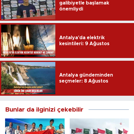
galibiyetle başlamak
önemliydi
Antalya'da elektrik
kesintileri: 9 Ağustos
Antalya gündeminden
seçmeler: 8 Ağustos
Bunlar da ilginizi çekebilir