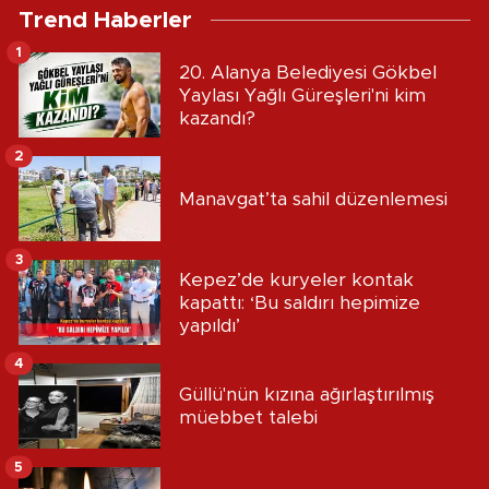
Trend Haberler
1
20. Alanya Belediyesi Gökbel
Yaylası Yağlı Güreşleri'ni kim
kazandı?
2
Manavgat’ta sahil düzenlemesi
3
Kepez’de kuryeler kontak
kapattı: ‘Bu saldırı hepimize
yapıldı’
4
Güllü'nün kızına ağırlaştırılmış
müebbet talebi
5