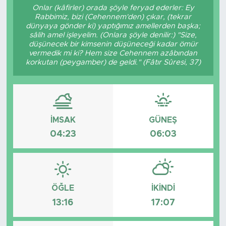
Onlar (kâfirler) orada şöyle feryad ederler: Ey
Rabbimiz, bizi (Cehennem'den) çıkar, (tekrar
Magazin
dünyaya gönder ki) yaptığımız amellerden başka;
sâlih amel işleyelim. (Onlara şöyle denilir:) "Size,
Özel Haber
düşünecek bir kimsenin düşüneceği kadar ömür
vermedik mi ki? Hem size Cehennem azâbından
korkutan (peygamber) de geldi." (Fâtır Sûresi, 37)
Politika
Resmi İlanlar
İMSAK
GÜNEŞ
Sağlık
04:23
06:03
Spor
Turizm
ÖĞLE
İKINDI
13:16
17:07