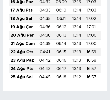
16 Ağu Paz
04:32
06:09
13:15
17:03
20:
17 Ağu Pts
04:33
06:10
13:14
17:03
20:
18 Ağu Sal
04:35
06:11
13:14
17:02
20:
19 Ağu Çar
04:36
06:12
13:14
17:01
20:
20 Ağu Per
04:38
06:13
13:14
17:00
20:
21 Ağu Cum
04:39
06:14
13:13
17:00
20:
22 Ağu Cts
04:41
06:15
13:13
16:59
20:
23 Ağu Paz
04:42
06:16
13:13
16:58
20:
24 Ağu Pts
04:43
06:17
13:13
16:57
19:
25 Ağu Sal
04:45
06:18
13:12
16:57
19: