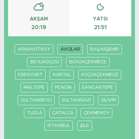
AKŞAM
YATSI
20:19
21:51
ARNAVUTKOY
AVCILAR
BAŞAKŞEHİR
BEYLİKDÜZÜ
BÜYÜKÇEKMECE
ESENYURT
KARTAL
KÜÇÜKÇEKMECE
MALTEPE
PENDİK
SANCAKTEPE
SULTANBEYLİ
SULTANGAZİ
SİLİVRİ
TUZLA
ÇATALCA
ÇEKMEKÖY
İSTANBUL
ŞİLE