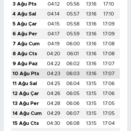
3 Ağu Pts
04:12
05:56
13:16
17:10
20:
4 Ağu Sal
04:14
05:57
13:16
17:10
20:
5 Ağu Çar
04:15
05:58
13:16
17:09
20:
6 Ağu Per
04:17
05:59
13:16
17:09
20:
7 Ağu Cum
04:19
06:00
13:16
17:08
20:
8 Ağu Cts
04:20
06:01
13:16
17:08
20:
9 Ağu Paz
04:22
06:02
13:16
17:07
20:
10 Ağu Pts
04:23
06:03
13:16
17:07
20:
11 Ağu Sal
04:25
06:04
13:15
17:06
20:
12 Ağu Çar
04:26
06:05
13:15
17:06
20:
13 Ağu Per
04:28
06:06
13:15
17:05
20:
14 Ağu Cum
04:29
06:07
13:15
17:05
20:
15 Ağu Cts
04:30
06:08
13:15
17:04
20: