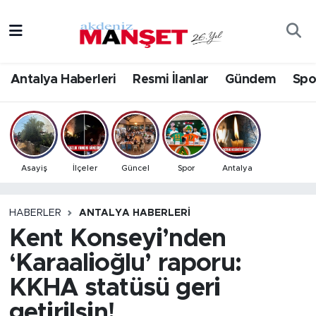
Asayiş
Antalya Nöbetçi Eczaneler
Antalya Haberleri
Resmi İlanlar
Gündem
Spo
Bilim & Teknoloji
Antalya Hava Durumu
Eğitim
Antalya Namaz Vakitleri
Ekonomi
Antalya Trafik Yoğunluk Haritası
Asayiş
İlçeler
Güncel
Spor
Antalya
Güncel
Süper Lig Puan Durumu ve Fikstür
HABERLER
ANTALYA HABERLERI
Kent Konseyi’nden
Gündem
Tüm Manşetler
‘Karaalioğlu’ raporu:
İlçeler
Son Dakika Haberleri
KKHA statüsü geri
Kültür- Sanat
Haber Arşivi
getirilsin!