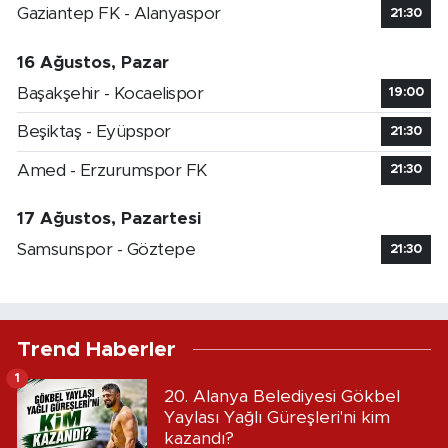
Gaziantep FK - Alanyaspor
21:30
16 Ağustos, Pazar
Başakşehir - Kocaelispor
19:00
Beşiktaş - Eyüpspor
21:30
Amed - Erzurumspor FK
21:30
17 Ağustos, Pazartesi
Samsunspor - Göztepe
21:30
Trend Haberler
1
20. Alanya Belediyesi Gökbel
Yaylası Yağlı Güreşleri'ni kim
kazandı?