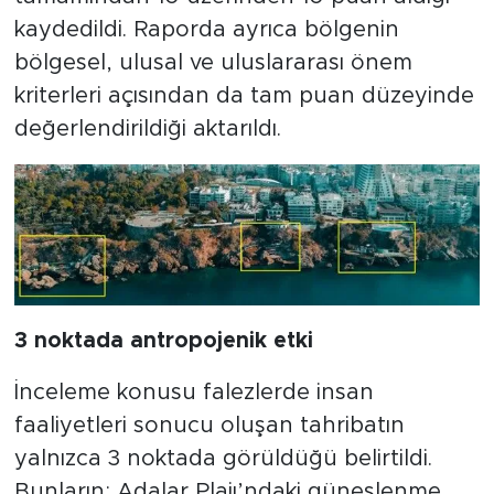
kaydedildi. Raporda ayrıca bölgenin
bölgesel, ulusal ve uluslararası önem
kriterleri açısından da tam puan düzeyinde
değerlendirildiği aktarıldı.
3
noktada
antropojenik
etki
İnceleme konusu falezlerde insan
faaliyetleri sonucu oluşan tahribatın
yalnızca 3 noktada görüldüğü belirtildi.
Bunların; Adalar Plajı’ndaki güneşlenme