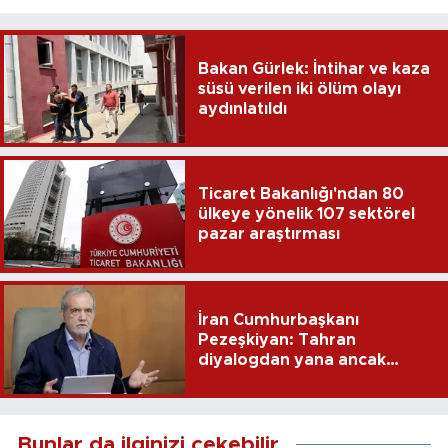
Bakan Gürlek: İntihar ve kaza
süsü verilen iki ölüm olayı
aydınlatıldı
Ticaret Bakanlığı'ndan 80
ülkeye yönelik 107 sektörel
pazar araştırması
İran Cumhurbaşkanı
Pezeşkiyan: Tahran
diyalogdan yana ancak
teslime zorlanamaz
Bunlar da ilginizi çekebilir