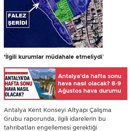
‘İlgili
kurumlar
müdahale
etmeliydi
’
Antalya'da hafta sonu
hava nasıl olacak? 8-9
Ağustos hava durumu
Antalya Kent Konseyi Altyapı Çalışma
Grubu raporunda, ilgili idarelerin bu
tahribatları engellemesi gerektiği