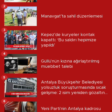
2
Manavgat’ta sahil düzenlemesi
3
Kepez’de kuryeler kontak
kapattı: ‘Bu saldırı hepimize
yapıldı’
4
Güllü'nün kızına ağırlaştırılmış
müebbet talebi
5
Antalya Büyükşehir Belediyesi
yolsuzluk soruşturmasında sıcak
gelişme: 2 isim yeniden gözaltına
alındı
6
Yeni Parti'nin Antalya kadrosu