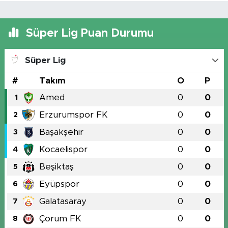
Süper Lig Puan Durumu
Süper Lig
#
Takım
O
P
Amed
0
0
1
Erzurumspor FK
0
0
2
Başakşehir
0
0
3
Kocaelispor
0
0
4
Beşiktaş
0
0
5
Eyüpspor
0
0
6
Galatasaray
0
0
7
Çorum FK
0
0
8