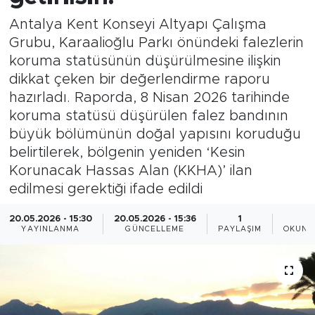
Antalya Kent Konseyi Altyapı Çalışma
Magazin
Grubu, Karaalioğlu Parkı önündeki falezlerin
koruma statüsünün düşürülmesine ilişkin
Özel Haber
dikkat çeken bir değerlendirme raporu
hazırladı. Raporda, 8 Nisan 2026 tarihinde
Politika
koruma statüsü düşürülen falez bandının
Resmi İlanlar
büyük bölümünün doğal yapısını koruduğu
belirtilerek, bölgenin yeniden ‘Kesin
Sağlık
Korunacak Hassas Alan (KKHA)’ ilan
edilmesi gerektiği ifade edildi
Spor
20.05.2026 - 15:30
20.05.2026 - 15:36
1
2
YAYINLANMA
GÜNCELLEME
PAYLAŞIM
OKUNM
Turizm