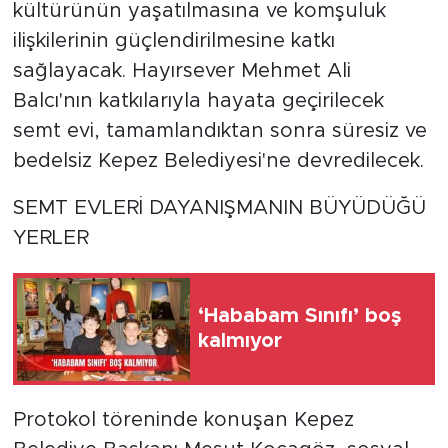
kültürünün yaşatılmasına ve komşuluk
ilişkilerinin güçlendirilmesine katkı
sağlayacak. Hayırsever Mehmet Ali
Balcı'nın katkılarıyla hayata geçirilecek
semt evi, tamamlandıktan sonra süresiz ve
bedelsiz Kepez Belediyesi'ne devredilecek.
SEMT EVLERİ DAYANIŞMANIN BÜYÜDÜĞÜ
YERLER
‘Hababam Sınıfı’ boş
kalmıyor
Protokol töreninde konuşan Kepez