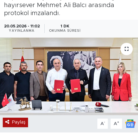
hayırsever Mehmet Ali Balcı arasında
Magazin
protokol imzalandı.
Özel Haber
20.05.2026 - 11:02
1 DK
YAYINLANMA
OKUNMA SÜRESI
Politika
Resmi İlanlar
Sağlık
Spor
Turizm
Paylaş
-
+
A
A