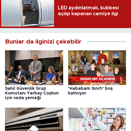
LED aydınlatmalı, kubbesi
açılıp kapanan camiye ilgi
Bunlar da ilginizi çekebilir
Sahil Güvenlik Grup
‘Hababam Sınıfı’ boş
Komutanı Yarbay Coşkun
kalmıyor
için veda yemeği