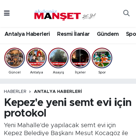
Asayiş
Antalya Nöbetçi Eczaneler
Antalya Haberleri
Resmi İlanlar
Gündem
Spo
Bilim & Teknoloji
Antalya Hava Durumu
Eğitim
Antalya Namaz Vakitleri
Ekonomi
Antalya Trafik Yoğunluk Haritası
Güncel
Antalya
Asayiş
İlçeler
Spor
Güncel
Süper Lig Puan Durumu ve Fikstür
HABERLER
ANTALYA HABERLERI
Kepez'e yeni semt evi için
Gündem
Tüm Manşetler
protokol
İlçeler
Son Dakika Haberleri
Yeni Mahalle'de yapılacak semt evi için
Kültür- Sanat
Haber Arşivi
Kepez Belediye Başkanı Mesut Kocagöz ile