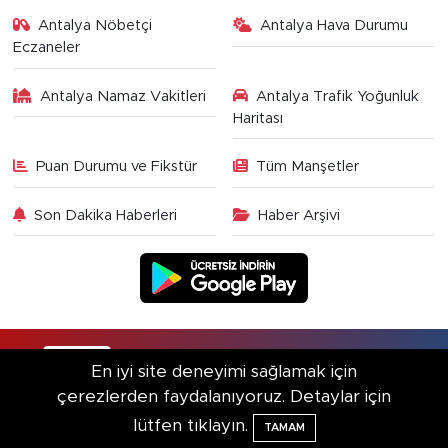
Antalya Nöbetçi
Antalya Hava Durumu
Eczaneler
Antalya Namaz Vakitleri
Antalya Trafik Yoğunluk
Haritası
Puan Durumu ve Fikstür
Tüm Manşetler
Son Dakika Haberleri
Haber Arşivi
RSS
Copyright © 2025. Her hakkı saklıdır.
En iyi site deneyimi sağlamak için
çerezlerden faydalanıyoruz. Detaylar için
Haber Yazılımı:
TE Bilişim
lütfen tıklayın.
TAMAM