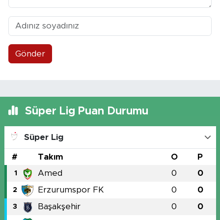
Gönder
Süper Lig Puan Durumu
Süper Lig
#
Takım
O
P
Amed
0
0
1
Erzurumspor FK
0
0
2
Başakşehir
0
0
3