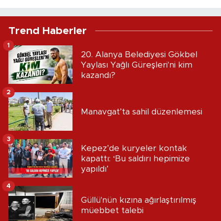
Trend Haberler
1
20. Alanya Belediyesi Gökbel
Yaylası Yağlı Güreşleri'ni kim
kazandı?
2
Manavgat’ta sahil düzenlemesi
3
Kepez’de kuryeler kontak
kapattı: ‘Bu saldırı hepimize
yapıldı’
4
Güllü'nün kızına ağırlaştırılmış
müebbet talebi