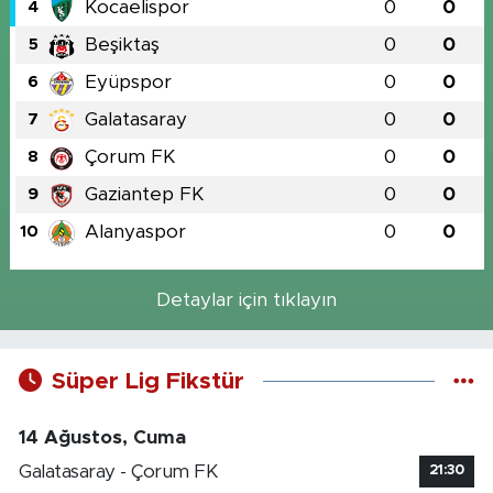
Kocaelispor
0
0
4
Beşiktaş
0
0
5
Eyüpspor
0
0
6
Galatasaray
0
0
7
Çorum FK
0
0
8
Gaziantep FK
0
0
9
Alanyaspor
0
0
10
Detaylar için tıklayın
Süper Lig Fikstür
14 Ağustos, Cuma
Galatasaray - Çorum FK
21:30