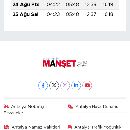
24 Ağu Pts
04:22
05:48
12:38
16:19
19:
25 Ağu Sal
04:23
05:48
12:37
16:18
19:
Antalya Nöbetçi
Antalya Hava Durumu
Eczaneler
Antalya Namaz Vakitleri
Antalya Trafik Yoğunluk