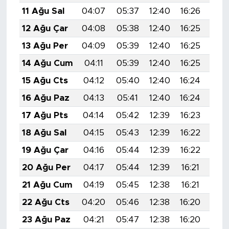
11 Ağu Sal
04:07
05:37
12:40
16:26
19:
12 Ağu Çar
04:08
05:38
12:40
16:25
19:
13 Ağu Per
04:09
05:39
12:40
16:25
19:
14 Ağu Cum
04:11
05:39
12:40
16:25
19:
15 Ağu Cts
04:12
05:40
12:40
16:24
19:
16 Ağu Paz
04:13
05:41
12:40
16:24
19:
17 Ağu Pts
04:14
05:42
12:39
16:23
19:
18 Ağu Sal
04:15
05:43
12:39
16:22
19:
19 Ağu Çar
04:16
05:44
12:39
16:22
19:
20 Ağu Per
04:17
05:44
12:39
16:21
19:
21 Ağu Cum
04:19
05:45
12:38
16:21
19:
22 Ağu Cts
04:20
05:46
12:38
16:20
19:
23 Ağu Paz
04:21
05:47
12:38
16:20
19: