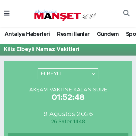
Asayiş
Antalya Nöbetçi Eczaneler
Antalya Haberleri
Resmi İlanlar
Gündem
Spo
Bilim & Teknoloji
Antalya Hava Durumu
Kilis Elbeyli Namaz Vakitleri
Eğitim
Antalya Namaz Vakitleri
Ekonomi
Antalya Trafik Yoğunluk Haritası
ELBEYLİ
Güncel
Süper Lig Puan Durumu ve Fikstür
AKŞAM VAKTINE KALAN SÜRE
01:52:48
Gündem
Tüm Manşetler
9 Ağustos 2026
İlçeler
Son Dakika Haberleri
26 Safer 1448
Kültür- Sanat
Haber Arşivi