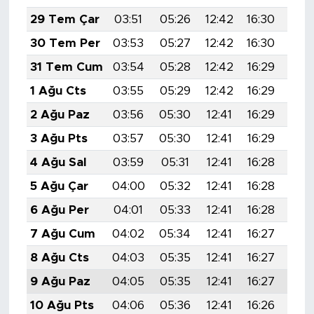
29 Tem Çar
03:51
05:26
12:42
16:30
19:
30 Tem Per
03:53
05:27
12:42
16:30
19:
31 Tem Cum
03:54
05:28
12:42
16:29
19:
1 Ağu Cts
03:55
05:29
12:42
16:29
19:
2 Ağu Paz
03:56
05:30
12:41
16:29
19:
3 Ağu Pts
03:57
05:30
12:41
16:29
19:
4 Ağu Sal
03:59
05:31
12:41
16:28
19:
5 Ağu Çar
04:00
05:32
12:41
16:28
19:
6 Ağu Per
04:01
05:33
12:41
16:28
19:
7 Ağu Cum
04:02
05:34
12:41
16:27
19:
8 Ağu Cts
04:03
05:35
12:41
16:27
19:
9 Ağu Paz
04:05
05:35
12:41
16:27
19:
10 Ağu Pts
04:06
05:36
12:41
16:26
19: