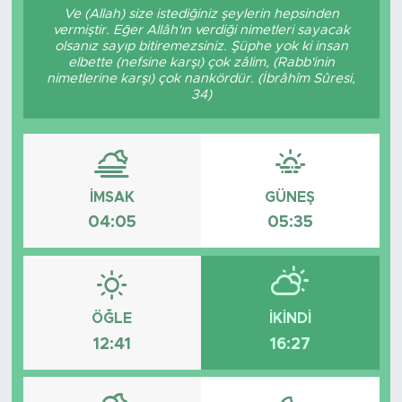
Ve (Allah) size istediğiniz şeylerin hepsinden
vermiştir. Eğer Allâh'ın verdiği nimetleri sayacak
Magazin
olsanız sayıp bitiremezsiniz. Şüphe yok ki insan
elbette (nefsine karşı) çok zâlim, (Rabb'inin
Özel Haber
nimetlerine karşı) çok nankördür. (İbrâhîm Sûresi,
34)
Politika
Resmi İlanlar
İMSAK
GÜNEŞ
Sağlık
04:05
05:35
Spor
Turizm
ÖĞLE
İKINDI
12:41
16:27