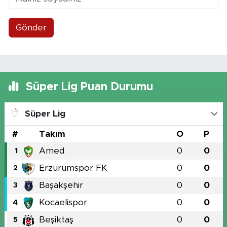
Gönder
Süper Lig Puan Durumu
Süper Lig
#
Takım
O
P
Amed
0
0
1
Erzurumspor FK
0
0
2
Başakşehir
0
0
3
Kocaelispor
0
0
4
Beşiktaş
0
0
5