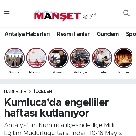
Asayiş
Antalya Nöbetçi Eczaneler
Antalya Haberleri
Resmi İlanlar
Gündem
Spo
Bilim & Teknoloji
Antalya Hava Durumu
Eğitim
Antalya Namaz Vakitleri
Ekonomi
Antalya Trafik Yoğunluk Haritası
Güncel
Ekonomi
Asayiş
Antalya
İlçeler
Kültür-
Güncel
Süper Lig Puan Durumu ve Fikstür
HABERLER
İLÇELER
Kumluca'da engelliler
Gündem
Tüm Manşetler
haftası kutlanıyor
İlçeler
Son Dakika Haberleri
Antalya'nın Kumluca ilçesinde İlçe Milli
Kültür- Sanat
Haber Arşivi
Eğitim Müdürlüğü tarafından 10-16 Mayıs