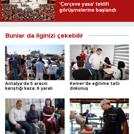
'Çerçeve yasa' teklifi
görüşmelerine başlandı
Bunlar da ilginizi çekebilir
Antalya'da 5 aracın
Kemer'de eğitime tatlı
karıştığı kaza; 6 yaralı
dokunuş