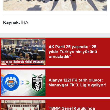
Kaynak:
İHA
AK Parti 25 yaşında: “25
yıldır Türkiye’nin yükünü
omuzladık”
Alanya 1221 FK tarih oluyor:
Manavgat FK 3. Lig’e geliyor!
TBMM Genel Kurulu'nda