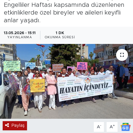
Engelliler Haftası kapsamında düzenlenen
Magazin
etkinliklerde özel bireyler ve aileleri keyifli
anlar yaşadı.
Özel Haber
13.05.2026 - 15:11
1 DK
YAYINLANMA
OKUNMA SÜRESI
Politika
Resmi İlanlar
Sağlık
Spor
Turizm
Paylaş
-
+
A
A