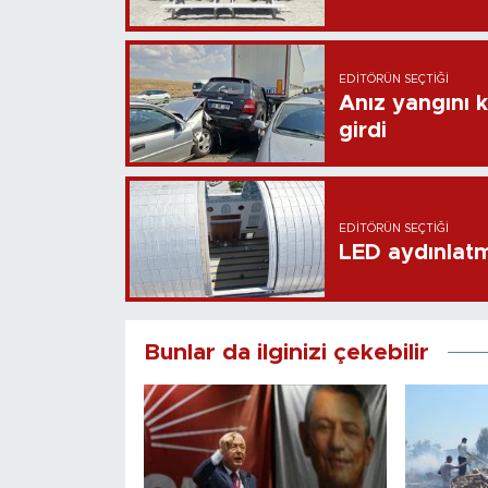
EDITÖRÜN SEÇTIĞI
Anız yangını k
girdi
EDITÖRÜN SEÇTIĞI
LED aydınlatm
Bunlar da ilginizi çekebilir