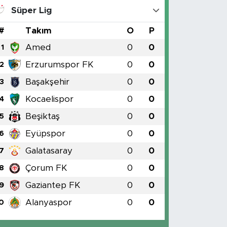
Süper Lig
#
Takım
O
P
Amed
0
0
1
Erzurumspor FK
0
0
2
Başakşehir
0
0
3
Kocaelispor
0
0
4
Beşiktaş
0
0
5
Eyüpspor
0
0
6
Galatasaray
0
0
7
Çorum FK
0
0
8
Gaziantep FK
0
0
9
Alanyaspor
0
0
0