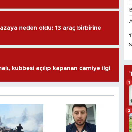
B
A
azaya neden oldu: 13 araç birbirine
1
S
alı, kubbesi açılıp kapanan camiye ilgi
1
2