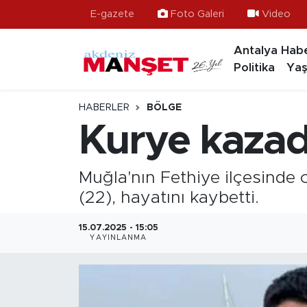
E-gazete
Foto Galeri
Video
Antalya Habe
Asayiş
Antalya Nöbetçi Eczaneler
Politika
Yaş
Bilim & Teknoloji
Antalya Hava Durumu
HABERLER
BÖLGE
Eğitim
Antalya Namaz Vakitleri
Kurye kazad
Ekonomi
Antalya Trafik Yoğunluk Haritası
Muğla'nın Fethiye ilçesinde 
Güncel
Süper Lig Puan Durumu ve Fikstür
(22), hayatını kaybetti.
Gündem
Tüm Manşetler
15.07.2025 - 15:05
YAYINLANMA
İlçeler
Son Dakika Haberleri
Kültür- Sanat
Haber Arşivi