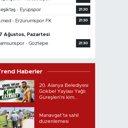
eşiktaş - Eyüpspor
21:30
med - Erzurumspor FK
21:30
7 Ağustos, Pazartesi
amsunspor - Göztepe
21:30
Trend Haberler
20. Alanya Belediyesi
Gökbel Yaylası Yağlı
Güreşleri'ni kim
kazandı?
Manavgat’ta sahil
düzenlemesi