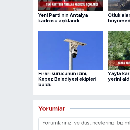
Yeni Parti'nin Antalya
Otluk ala
kadrosu açıklandı
büyümed
Firari sürücünün izini,
Yayla ka
Kepez Belediyesi ekipleri
yerini ald
buldu
Yorumlar