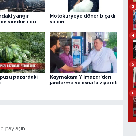
3
ndaki yangın
Motokuryeye döner bıçaklı
en söndürüldü
saldırı
4
5
rpuzu pazardaki
Kaymakam Yılmazer'den
ı
jandarma ve esnafa ziyaret
6