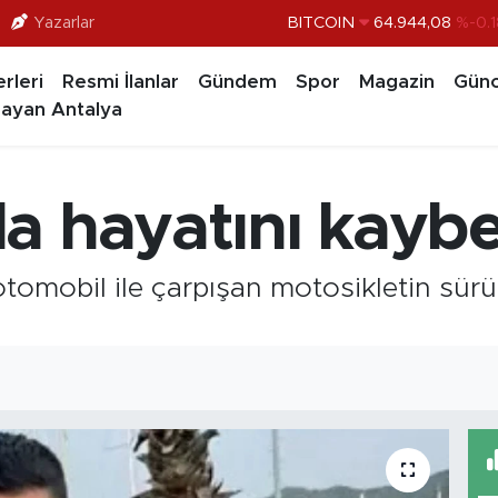
Yazarlar
BITCOIN
64.944,08
%-0.1
DOLAR
47,7436
%0.1
rleri
Resmi İlanlar
Gündem
Spor
Magazin
Günc
EURO
55,2510
%0.3
ayan Antalya
STERLİN
64,4811
%0.3
GRAM ALTIN
6660.55
%0.0
a hayatını kaybe
BİST100
13.779
%-1
otomobil ile çarpışan motosikletin sü