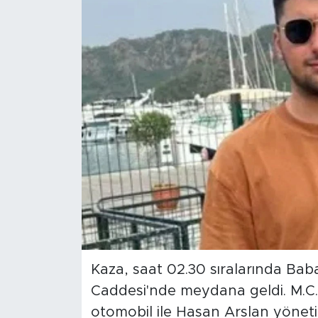
Magazin
Özel Haber
Politika
Resmi İlanlar
Sağlık
Spor
Turizm
Kaza, saat 02.30 sıralarında Bab
Caddesi'nde meydana geldi. M.C.A
otomobil ile Hasan Arslan yöneti