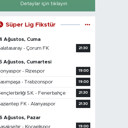
Detaylar için tıklayın
Süper Lig Fikstür
4 Ağustos, Cuma
alatasaray - Çorum FK
21:30
5 Ağustos, Cumartesi
onyaspor - Rizespor
19:00
asımpaşa - Trabzonspor
19:00
ençlerbirliği S.K. - Fenerbahçe
21:30
aziantep FK - Alanyaspor
21:30
6 Ağustos, Pazar
aşakşehir - Kocaelispor
19:00