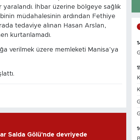
r yaralandı. İhbar üzerine bölgeye sağlık
 ekibinin müdahalesinin ardından Fethiye
urada tedaviye alınan Hasan Arslan,
en kurtarılamadı.
1
ağa verilmek üzere memleketi Manisa’ya
G
1
lattı.
K
K
G
G
1
lar Salda Gölü'nde devriyede
B