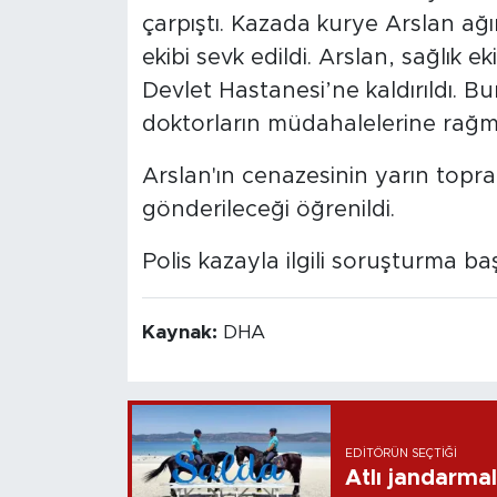
çarpıştı. Kazada kurye Arslan ağı
ekibi sevk edildi. Arslan, sağlık
Devlet Hastanesi’ne kaldırıldı. B
doktorların müdahalelerine rağm
Arslan'ın cenazesinin yarın topr
gönderileceği öğrenildi.
Polis kazayla ilgili soruşturma baş
Kaynak:
DHA
EDITÖRÜN SEÇTIĞI
Atlı jandarma