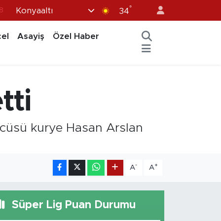
°
Konyaaltı
8
34
8
el
Asayiş
Özel Haber
2
8
3
tti
4
rücüsü kurye Hasan Arslan
-
+
A
A
Süper Lig Puan Durumu