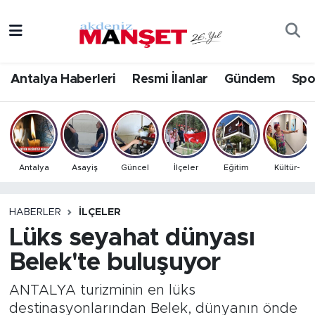
Asayiş
Antalya Nöbetçi Eczaneler
Antalya Haberleri
Resmi İlanlar
Gündem
Spo
Bilim & Teknoloji
Antalya Hava Durumu
Eğitim
Antalya Namaz Vakitleri
Ekonomi
Antalya Trafik Yoğunluk Haritası
Antalya
Asayiş
Güncel
İlçeler
Eğitim
Kültür-
Güncel
Süper Lig Puan Durumu ve Fikstür
HABERLER
İLÇELER
Lüks seyahat dünyası
Gündem
Tüm Manşetler
Belek'te buluşuyor
İlçeler
Son Dakika Haberleri
ANTALYA turizminin en lüks
Kültür- Sanat
Haber Arşivi
destinasyonlarından Belek, dünyanın önde