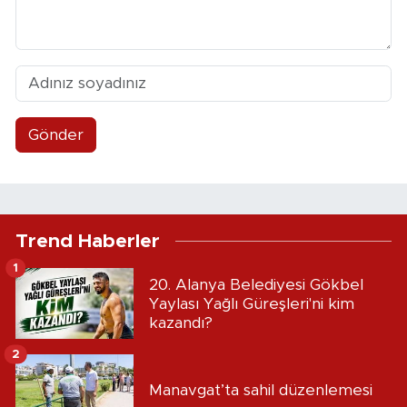
Gönder
Trend Haberler
1
20. Alanya Belediyesi Gökbel
Yaylası Yağlı Güreşleri'ni kim
kazandı?
2
Manavgat’ta sahil düzenlemesi