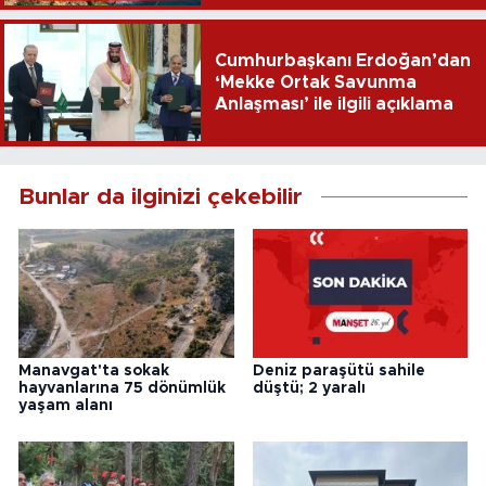
Cumhurbaşkanı Erdoğan’dan
‘Mekke Ortak Savunma
Anlaşması’ ile ilgili açıklama
Bunlar da ilginizi çekebilir
Manavgat'ta sokak
Deniz paraşütü sahile
hayvanlarına 75 dönümlük
düştü; 2 yaralı
yaşam alanı