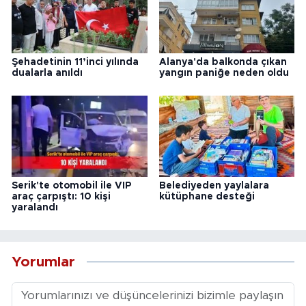
Şehadetinin 11’inci yılında
Alanya'da balkonda çıkan
dualarla anıldı
yangın paniğe neden oldu
Serik'te otomobil ile VIP
Belediyeden yaylalara
araç çarpıştı: 10 kişi
kütüphane desteği
yaralandı
Yorumlar