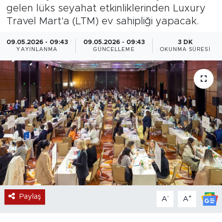
gelen lüks seyahat etkinliklerinden Luxury
Magazin
Travel Mart'a (LTM) ev sahipliği yapacak.
Özel Haber
09.05.2026 - 09:43
09.05.2026 - 09:43
3 DK
YAYINLANMA
GÜNCELLEME
OKUNMA SÜRESI
Politika
Resmi İlanlar
Sağlık
Spor
Turizm
Paylaş
-
+
A
A