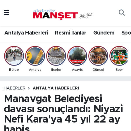
Asayiş
Antalya Nöbetçi Eczaneler
Antalya Haberleri
Resmi İlanlar
Gündem
Spo
Bilim & Teknoloji
Antalya Hava Durumu
Eğitim
Antalya Namaz Vakitleri
Ekonomi
Antalya Trafik Yoğunluk Haritası
Bölge
Antalya
İlçeler
Asayiş
Güncel
Spor
Güncel
Süper Lig Puan Durumu ve Fikstür
HABERLER
ANTALYA HABERLERI
Manavgat Belediyesi
Gündem
Tüm Manşetler
davası sonuçlandı: Niyazi
İlçeler
Son Dakika Haberleri
Nefi Kara'ya 45 yıl 22 ay
Kültür- Sanat
Haber Arşivi
hapis