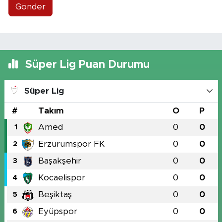
Gönder
Süper Lig Puan Durumu
Süper Lig
#
Takım
O
P
Amed
0
0
1
Erzurumspor FK
0
0
2
Başakşehir
0
0
3
Kocaelispor
0
0
4
Beşiktaş
0
0
5
Eyüpspor
0
0
6