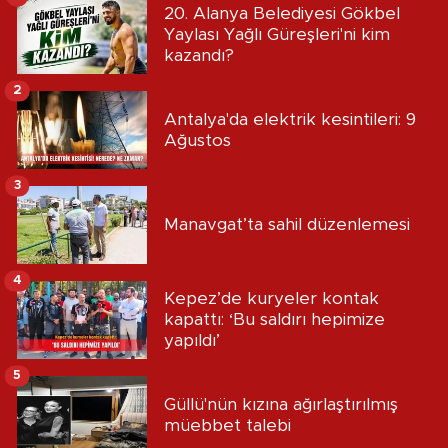
20. Alanya Belediyesi Gökbel
Yaylası Yağlı Güreşleri'ni kim
kazandı?
2
Antalya'da elektrik kesintileri: 9
Ağustos
3
Manavgat’ta sahil düzenlemesi
4
Kepez’de kuryeler kontak
kapattı: ‘Bu saldırı hepimize
yapıldı’
5
Güllü'nün kızına ağırlaştırılmış
müebbet talebi