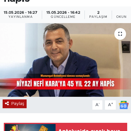
Magazin
15.05.2026 - 16:27
15.05.2026 - 16:42
2
1
YAYINLANMA
GÜNCELLEME
PAYLAŞIM
OKUNMA
Özel Haber
Politika
Resmi İlanlar
Sağlık
Spor
Turizm
Paylaş
-
+
A
A