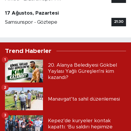
17 Ağustos, Pazartesi
Samsunspor - Göztepe
21:30
Trend Haberler
1
20. Alanya Belediyesi Gökbel
Yaylası Yağlı Güreşleri'ni kim
kazandı?
2
Manavgat’ta sahil düzenlemesi
3
Kepez’de kuryeler kontak
kapattı: ‘Bu saldırı hepimize