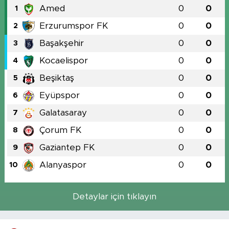
Amed
0
0
1
Erzurumspor FK
0
0
2
Başakşehir
0
0
3
Kocaelispor
0
0
4
Beşiktaş
0
0
5
Eyüpspor
0
0
6
Galatasaray
0
0
7
Çorum FK
0
0
8
Gaziantep FK
0
0
9
Alanyaspor
0
0
10
Detaylar için tıklayın