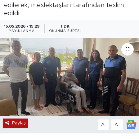
edilerek, meslektaşları tarafından teslim
Magazin
edildi.
Özel Haber
15.05.2026 - 15:29
1 DK
YAYINLANMA
OKUNMA SÜRESI
Politika
Resmi İlanlar
Sağlık
Spor
Turizm
Paylaş
-
+
A
A