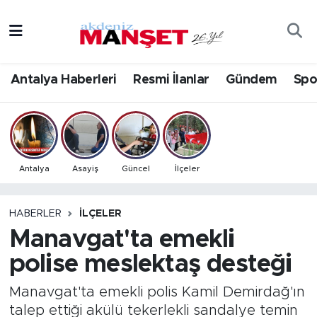
Asayiş
Antalya Nöbetçi Eczaneler
Antalya Haberleri
Resmi İlanlar
Gündem
Spo
Bilim & Teknoloji
Antalya Hava Durumu
Eğitim
Antalya Namaz Vakitleri
Ekonomi
Antalya Trafik Yoğunluk Haritası
Antalya
Asayiş
Güncel
İlçeler
Güncel
Süper Lig Puan Durumu ve Fikstür
HABERLER
İLÇELER
Manavgat'ta emekli
Gündem
Tüm Manşetler
polise meslektaş desteği
İlçeler
Son Dakika Haberleri
Manavgat'ta emekli polis Kamil Demirdağ'ın
Kültür- Sanat
Haber Arşivi
talep ettiği akülü tekerlekli sandalye temin