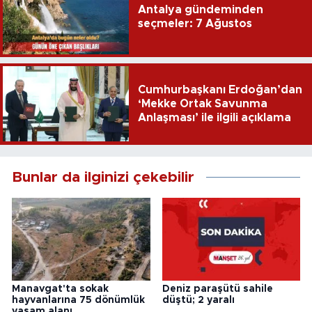
Antalya gündeminden
seçmeler: 7 Ağustos
Cumhurbaşkanı Erdoğan’dan
‘Mekke Ortak Savunma
Anlaşması’ ile ilgili açıklama
Bunlar da ilginizi çekebilir
Manavgat'ta sokak
Deniz paraşütü sahile
hayvanlarına 75 dönümlük
düştü; 2 yaralı
yaşam alanı