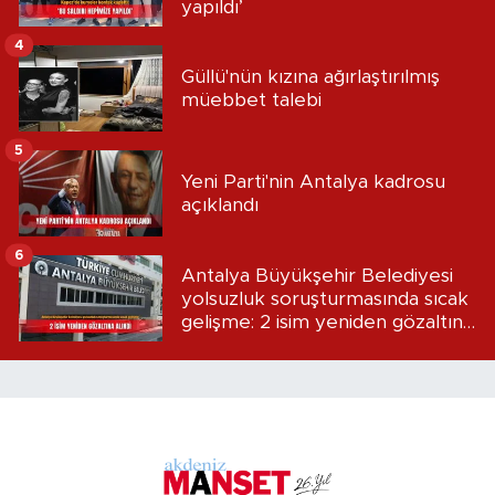
yapıldı’
4
Güllü'nün kızına ağırlaştırılmış
müebbet talebi
5
Yeni Parti'nin Antalya kadrosu
açıklandı
6
Antalya Büyükşehir Belediyesi
yolsuzluk soruşturmasında sıcak
gelişme: 2 isim yeniden gözaltına
alındı