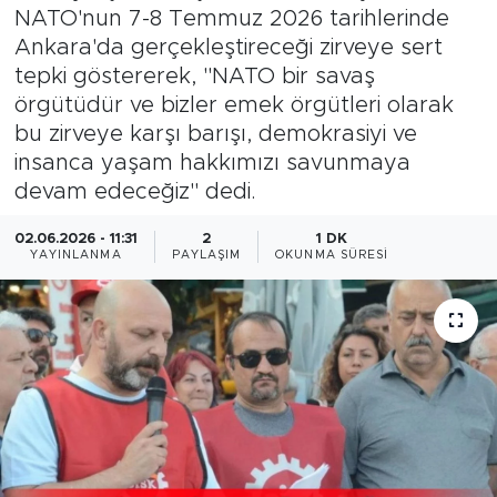
NATO'nun 7-8 Temmuz 2026 tarihlerinde
Magazin
Ankara'da gerçekleştireceği zirveye sert
tepki göstererek, "NATO bir savaş
Özel Haber
örgütüdür ve bizler emek örgütleri olarak
bu zirveye karşı barışı, demokrasiyi ve
Politika
insanca yaşam hakkımızı savunmaya
devam edeceğiz" dedi.
Resmi İlanlar
02.06.2026 - 11:31
2
1 DK
YAYINLANMA
PAYLAŞIM
OKUNMA SÜRESI
Sağlık
Spor
Turizm