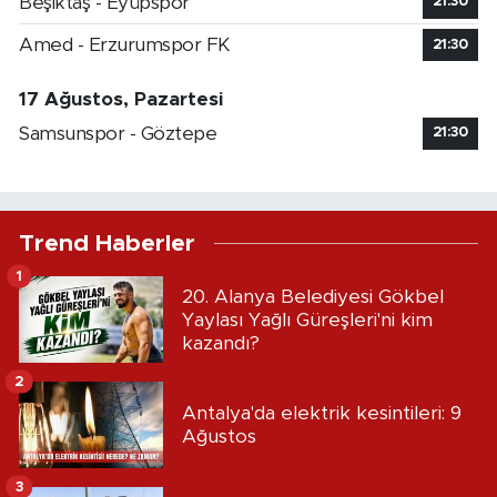
Beşiktaş - Eyüpspor
21:30
Amed - Erzurumspor FK
21:30
17 Ağustos, Pazartesi
Samsunspor - Göztepe
21:30
Trend Haberler
1
20. Alanya Belediyesi Gökbel
Yaylası Yağlı Güreşleri'ni kim
kazandı?
2
Antalya'da elektrik kesintileri: 9
Ağustos
3