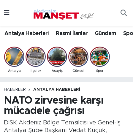
Asayiş
Antalya Nöbetçi Eczaneler
Antalya Haberleri
Resmi İlanlar
Gündem
Spo
Bilim & Teknoloji
Antalya Hava Durumu
Eğitim
Antalya Namaz Vakitleri
Ekonomi
Antalya Trafik Yoğunluk Haritası
Antalya
İlçeler
Asayiş
Güncel
Spor
Güncel
Süper Lig Puan Durumu ve Fikstür
HABERLER
ANTALYA HABERLERI
NATO zirvesine karşı
Gündem
Tüm Manşetler
mücadele çağrısı
İlçeler
Son Dakika Haberleri
DİSK Akdeniz Bölge Temsilcisi ve Genel-İş
Kültür- Sanat
Haber Arşivi
Antalya Şube Başkanı Vedat Küçük,