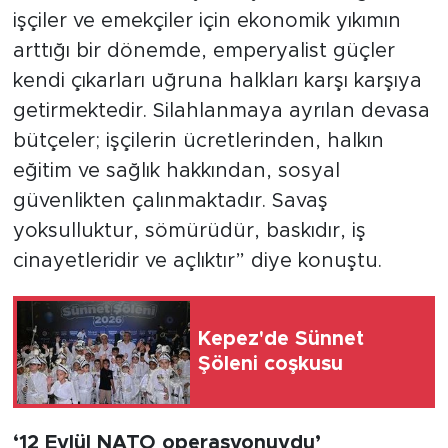
işçiler ve emekçiler için ekonomik yıkımın
arttığı bir dönemde, emperyalist güçler
kendi çıkarları uğruna halkları karşı karşıya
getirmektedir. Silahlanmaya ayrılan devasa
bütçeler; işçilerin ücretlerinden, halkın
eğitim ve sağlık hakkından, sosyal
güvenlikten çalınmaktadır. Savaş
yoksulluktur, sömürüdür, baskıdır, iş
cinayetleridir ve açlıktır” diye konuştu.
Kepez'de Sünnet
Şöleni coşkusu
‘12 Eylül NATO operasyonuydu’