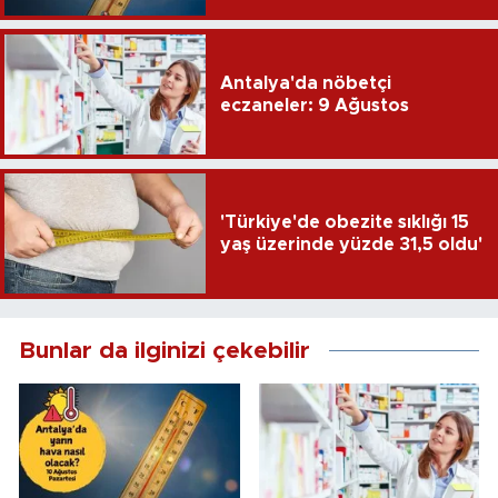
Antalya'da nöbetçi
eczaneler: 9 Ağustos
'Türkiye'de obezite sıklığı 15
yaş üzerinde yüzde 31,5 oldu'
Bunlar da ilginizi çekebilir