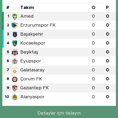
#
Takım
O
P
Amed
0
0
1
Erzurumspor FK
0
0
2
Başakşehir
0
0
3
Kocaelispor
0
0
4
Beşiktaş
0
0
5
Eyüpspor
0
0
6
Galatasaray
0
0
7
Çorum FK
0
0
8
Gaziantep FK
0
0
9
Alanyaspor
0
0
10
Detaylar için tıklayın