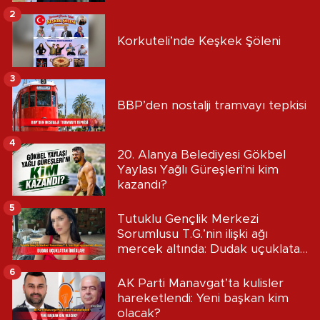
2
Korkuteli’nde Keşkek Şöleni
3
BBP’den nostalji tramvayı tepkisi
4
20. Alanya Belediyesi Gökbel
Yaylası Yağlı Güreşleri'ni kim
kazandı?
5
Tutuklu Gençlik Merkezi
Sorumlusu T.G.’nin ilişki ağı
mercek altında: Dudak uçuklatan
iddialar!
6
AK Parti Manavgat’ta kulisler
hareketlendi: Yeni başkan kim
olacak?