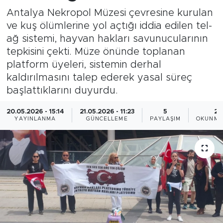
Antalya Nekropol Müzesi çevresine kurulan
ve kuş ölümlerine yol açtığı iddia edilen tel-
ağ sistemi, hayvan hakları savunucularının
tepkisini çekti. Müze önünde toplanan
platform üyeleri, sistemin derhal
kaldırılmasını talep ederek yasal süreç
başlattıklarını duyurdu.
20.05.2026 - 15:14
21.05.2026 - 11:23
5
2 
YAYINLANMA
GÜNCELLEME
PAYLAŞIM
OKUNMA