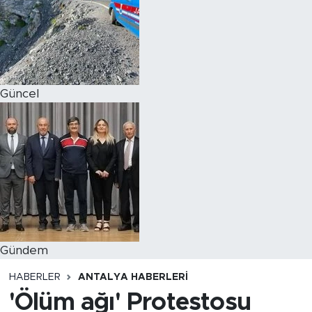
Magazin
Özel Haber
Güncel
Politika
Resmi İlanlar
Sağlık
Spor
Turizm
Gündem
HABERLER
ANTALYA HABERLERI
'Ölüm ağı' Protestosu