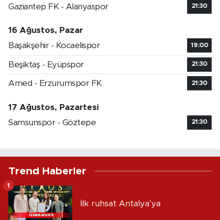
Gaziantep FK - Alanyaspor
21:30
16 Ağustos, Pazar
Başakşehir - Kocaelispor
19:00
Beşiktaş - Eyüpspor
21:30
Amed - Erzurumspor FK
21:30
17 Ağustos, Pazartesi
Samsunspor - Göztepe
21:30
Trend Haberler
1
İlk ruhsat Antalya’ya