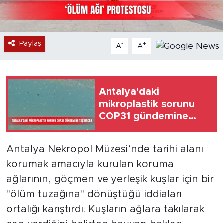
Paylaş
-
+
A
A
Antalya'daki
mikroplastik sorunu
COP31 gündemine
taşınacak
Antalya Nekropol Müzesi’nde tarihi alanı
korumak amacıyla kurulan koruma
ağlarının, göçmen ve yerleşik kuşlar için bir
"ölüm tuzağına" dönüştüğü iddiaları
ortalığı karıştırdı. Kuşların ağlara takılarak