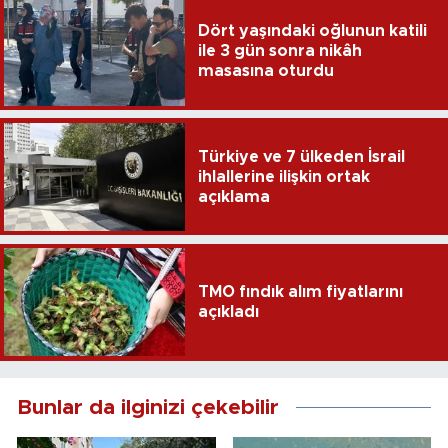
Dört yaşındaki oğlunun katili
ile 3 gün sonra nikâh
masasına oturdu
Türkiye ve 7 ülkeden İsrail
ihlallerine ilişkin ortak
açıklama
TMO fındık alım fiyatlarını
açıkladı
Bunlar da ilginizi çekebilir