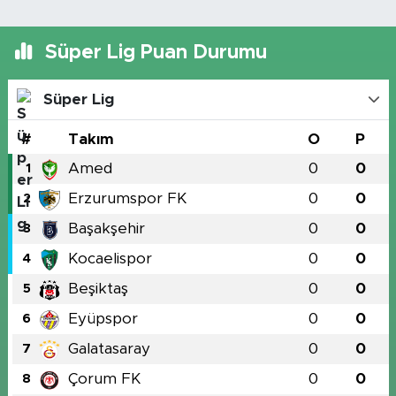
Süper Lig Puan Durumu
Süper Lig
#
Takım
O
P
Amed
0
0
1
Erzurumspor FK
0
0
2
Başakşehir
0
0
3
Kocaelispor
0
0
4
Beşiktaş
0
0
5
Eyüpspor
0
0
6
Galatasaray
0
0
7
Çorum FK
0
0
8