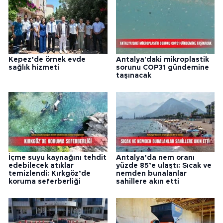
Kepez’de örnek evde
Antalya'daki mikroplastik
sağlık hizmeti
sorunu COP31 gündemine
taşınacak
İçme suyu kaynağını tehdit
Antalya’da nem oranı
edebilecek atıklar
yüzde 85’e ulaştı: Sıcak ve
temizlendi: Kırkgöz’de
nemden bunalanlar
koruma seferberliği
sahillere akın etti