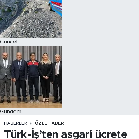
Magazin
Özel Haber
Güncel
Politika
Resmi İlanlar
Sağlık
Spor
Turizm
Gündem
HABERLER
ÖZEL HABER
Türk-İş’ten asgari ücrete