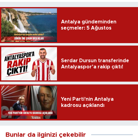
Antalya gündeminden
seçmeler: 5 Ağustos
Serdar Dursun transferinde
Antalyaspor’a rakip çıktı!
Yeni Parti'nin Antalya
kadrosu açıklandı
Bunlar da ilginizi çekebilir