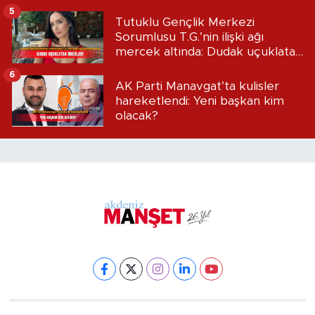
5
Tutuklu Gençlik Merkezi
Sorumlusu T.G.’nin ilişki ağı
mercek altında: Dudak uçuklatan
iddialar!
6
AK Parti Manavgat’ta kulisler
hareketlendi: Yeni başkan kim
olacak?