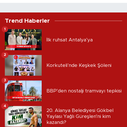
Trend Haberler
1
İlk ruhsat Antalya’ya
2
Korkuteli’nde Keşkek Şöleni
3
BBP’den nostalji tramvayı tepkisi
4
20. Alanya Belediyesi Gökbel
Yaylası Yağlı Güreşleri'ni kim
kazandı?