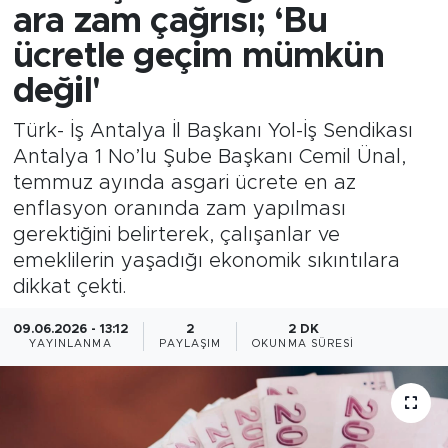
ara zam çağrısı; ‘Bu
ücretle geçim mümkün
değil'
Türk- İş Antalya İl Başkanı Yol-İş Sendikası
Antalya 1 No’lu Şube Başkanı Cemil Ünal,
temmuz ayında asgari ücrete en az
enflasyon oranında zam yapılması
gerektiğini belirterek, çalışanlar ve
emeklilerin yaşadığı ekonomik sıkıntılara
dikkat çekti.
09.06.2026 - 13:12
2
2 DK
YAYINLANMA
PAYLAŞIM
OKUNMA SÜRESI