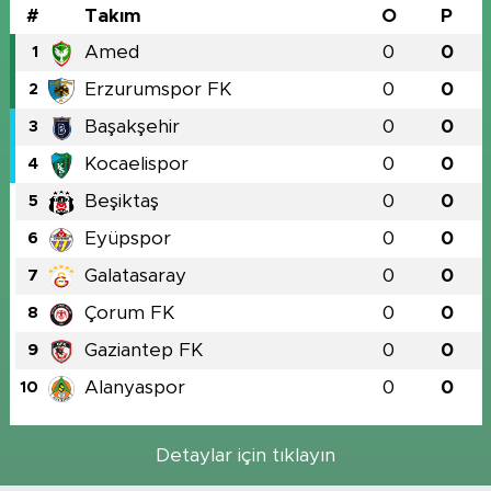
#
Takım
O
P
Amed
0
0
1
Erzurumspor FK
0
0
2
Başakşehir
0
0
3
Kocaelispor
0
0
4
Beşiktaş
0
0
5
Eyüpspor
0
0
6
Galatasaray
0
0
7
Çorum FK
0
0
8
Gaziantep FK
0
0
9
Alanyaspor
0
0
10
Detaylar için tıklayın