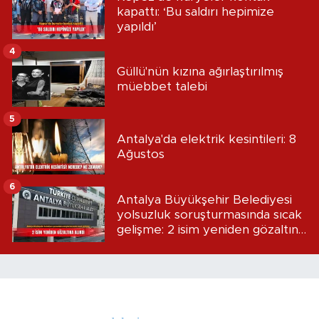
kapattı: ‘Bu saldırı hepimize
yapıldı’
4
Güllü'nün kızına ağırlaştırılmış
müebbet talebi
5
Antalya'da elektrik kesintileri: 8
Ağustos
6
Antalya Büyükşehir Belediyesi
yolsuzluk soruşturmasında sıcak
gelişme: 2 isim yeniden gözaltına
alındı