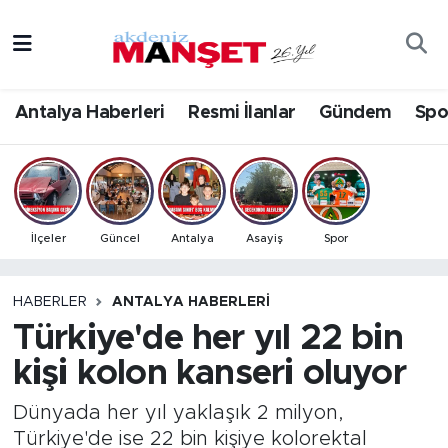
Asayiş
Antalya Nöbetçi Eczaneler
Antalya Haberleri
Resmi İlanlar
Gündem
Spo
Bilim & Teknoloji
Antalya Hava Durumu
Eğitim
Antalya Namaz Vakitleri
Ekonomi
Antalya Trafik Yoğunluk Haritası
İlçeler
Güncel
Antalya
Asayiş
Spor
Güncel
Süper Lig Puan Durumu ve Fikstür
HABERLER
ANTALYA HABERLERI
Türkiye'de her yıl 22 bin
Gündem
Tüm Manşetler
kişi kolon kanseri oluyor
İlçeler
Son Dakika Haberleri
Dünyada her yıl yaklaşık 2 milyon,
Kültür- Sanat
Haber Arşivi
Türkiye'de ise 22 bin kişiye kolorektal