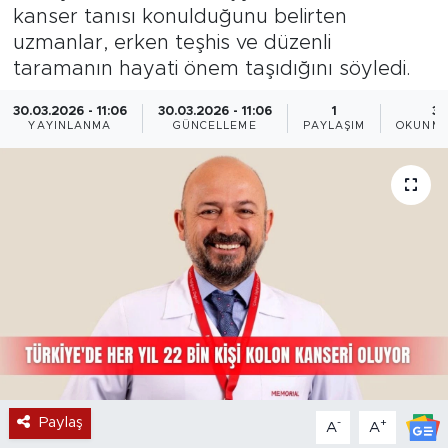
kanser tanısı konulduğunu belirten
Magazin
uzmanlar, erken teşhis ve düzenli
taramanın hayati önem taşıdığını söyledi.
Özel Haber
30.03.2026 - 11:06
30.03.2026 - 11:06
1
3 
YAYINLANMA
GÜNCELLEME
PAYLAŞIM
OKUNMA
Politika
Resmi İlanlar
Sağlık
Spor
Turizm
Paylaş
-
+
A
A