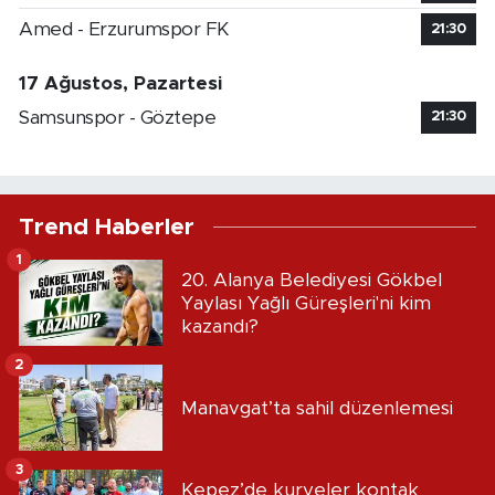
Amed - Erzurumspor FK
21:30
17 Ağustos, Pazartesi
Samsunspor - Göztepe
21:30
Trend Haberler
1
20. Alanya Belediyesi Gökbel
Yaylası Yağlı Güreşleri'ni kim
kazandı?
2
Manavgat’ta sahil düzenlemesi
3
Kepez’de kuryeler kontak