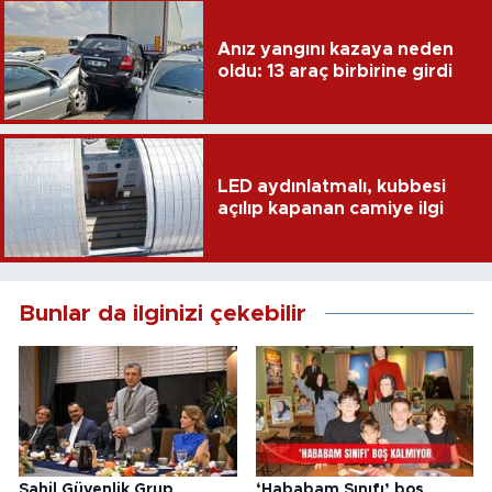
Anız yangını kazaya neden
oldu: 13 araç birbirine girdi
LED aydınlatmalı, kubbesi
açılıp kapanan camiye ilgi
Bunlar da ilginizi çekebilir
Sahil Güvenlik Grup
‘Hababam Sınıfı’ boş