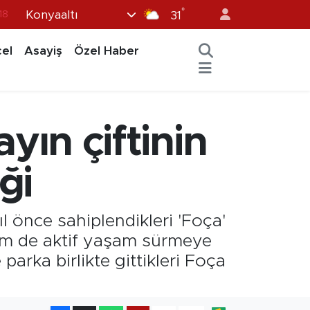
°
Konyaaltı
18
31
32
el
Asayiş
Özel Haber
38
03
14
ayın çiftinin
18
ği
l önce sahiplendikleri 'Foça'
 hem de aktif yaşam sürmeye
parka birlikte gittikleri Foça