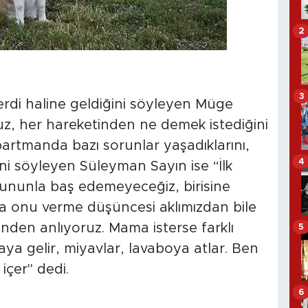
2
3
ferdi haline geldiğini söyleyen Müge
oruz, her hareketinden ne demek istediğini
partmanda bazı sorunlar yaşadıklarını,
4
ni söyleyen Süleyman Sayın ise “İlk
bununla baş edemeyeceğiz, birisine
nra onu verme düşüncesi aklımızdan bile
inden anlıyoruz. Mama isterse farklı
5
ya gelir, miyavlar, lavaboya atlar. Ben
çer" dedi.
6