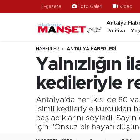
E-gazete
Foto Galeri
Video
Antalya Habe
Asayiş
Antalya Nöbetçi Eczaneler
Politika
Yaş
Bilim & Teknoloji
Antalya Hava Durumu
HABERLER
ANTALYA HABERLERI
Eğitim
Antalya Namaz Vakitleri
Yalnızlığın i
Ekonomi
Antalya Trafik Yoğunluk Haritası
kedileriyle 
Güncel
Süper Lig Puan Durumu ve Fikstür
Antalya'da her ikisi de 80 ya
Gündem
Tüm Manşetler
isimli kedileriyle kurduklar
başladıklarını söyledi. Sayın 
İlçeler
Son Dakika Haberleri
için "Onsuz bir hayatı düşü
Kültür- Sanat
Haber Arşivi