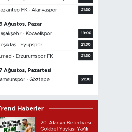
aziantep FK - Alanyaspor
21:30
6 Ağustos, Pazar
aşakşehir - Kocaelispor
19:00
eşiktaş - Eyüpspor
21:30
med - Erzurumspor FK
21:30
7 Ağustos, Pazartesi
amsunspor - Göztepe
21:30
Trend Haberler
20. Alanya Belediyesi
Gökbel Yaylası Yağlı