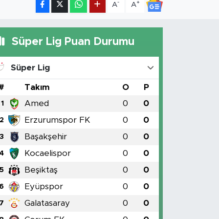
-
+
A
A
Süper Lig Puan Durumu
Süper Lig
#
Takım
O
P
Amed
0
0
1
Erzurumspor FK
0
0
2
Başakşehir
0
0
3
Kocaelispor
0
0
4
Beşiktaş
0
0
5
Eyüpspor
0
0
6
Galatasaray
0
0
7