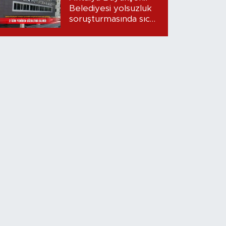
Belediyesi yolsuzluk
soruşturmasında sıcak
gelişme: 2 isim
yeniden gözaltına
alındı