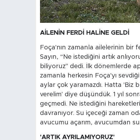
AİLENİN FERDİ HALİNE GELDİ
Foça'nın zamanla ailelerinin bir 
Sayın, “Ne istediğini artık anlıy
biliyoruz" dedi. İlk dönemlerde a
zamanla herkesin Foça'yı sevdiği
aylar çok yaramazdı. Hatta 'Biz 
verelim' diye düşündük. 1 yıl so
geçmedi. Ne istediğini hareketler
davranıyor. Su içeceği zaman oda
avucumu açarım, avucumdan su i
'ARTIK AYRILAMIYORUZ'