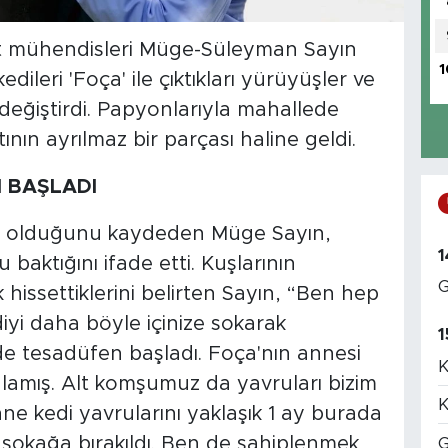
at mühendisleri Müge-Süleyman Sayın
1
kedileri 'Foça' ile çıktıkları yürüyüşler ve
 değiştirdi. Papyonlarıyla mahallede
nın ayrılmaz bir parçası haline geldi.
N BAŞLADI
r olduğunu kaydeden Müge Sayın,
1
baktığını ifade etti. Kuşlarının
G
 hissettiklerini belirten Sayın, “Ben hep
iyi daha böyle içinize sokarak
1
de tesadüfen başladı. Foça'nın annesi
K
ulamış. Alt komşumuz da yavruları bizim
K
nne kedi yavrularını yaklaşık 1 ay burada
 sokağa bırakıldı. Ben de sahiplenmek
G