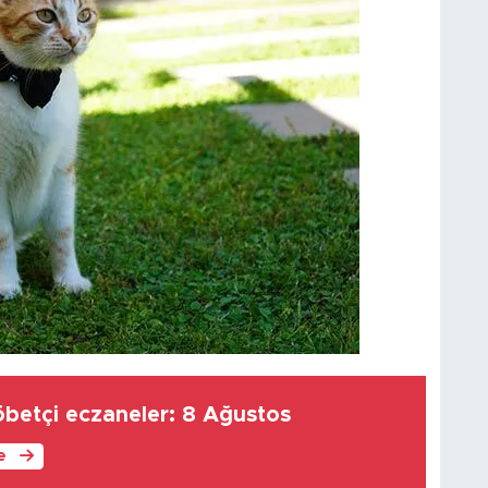
Antalya'da nöbetçi eczaneler: 8 Ağustos
le