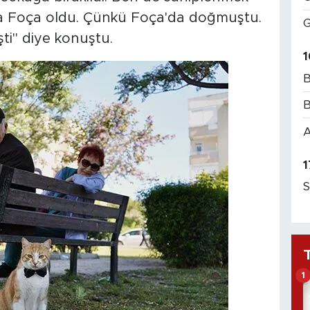
 da Foça oldu. Çünkü Foça'da doğmuştu.
G
ti" diye konuştu.
1
B
B
A
1
S
1