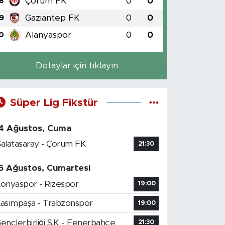
Çorum FK
0
0
8
Gaziantep FK
0
0
9
Alanyaspor
0
0
0
Detaylar için tıklayın
Süper Lig Fikstür
4 Ağustos, Cuma
alatasaray - Çorum FK
21:30
5 Ağustos, Cumartesi
onyaspor - Rizespor
19:00
asımpaşa - Trabzonspor
19:00
ençlerbirliği S.K. - Fenerbahçe
21:30