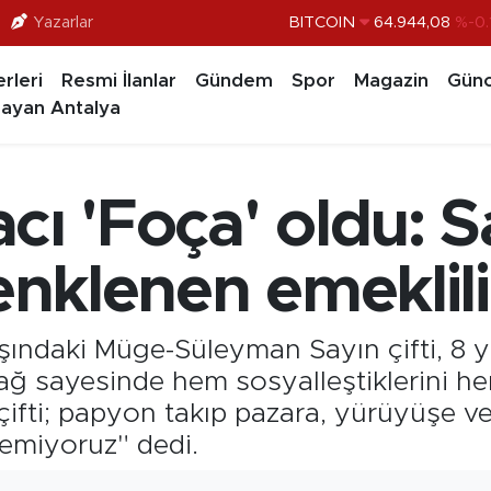
Yazarlar
DOLAR
47,7436
%0.
EURO
55,2510
%0.
rleri
Resmi İlanlar
Gündem
Spor
Magazin
Günc
STERLİN
64,4811
%0.
ayan Antalya
GRAM ALTIN
6660.55
%0.
BİST100
13.779
%-
lacı 'Foça' oldu: S
BITCOIN
64.944,08
%-0.
renklenen emeklili
şındaki Müge-Süleyman Sayın çifti, 8 yı
ı bağ sayesinde hem sosyalleştiklerini
çifti; papyon takıp pazara, yürüyüşe ve 
nemiyoruz" dedi.