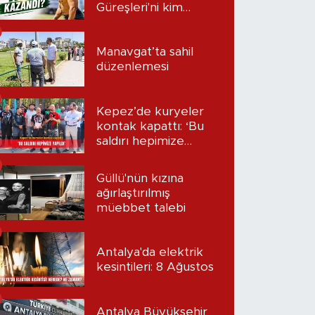
Güreşleri'ni kim
kazandı?
Manavgat’ta sahil
düzenlemesi
Kepez’de kuryeler
kontak kapattı: ‘Bu
saldırı hepimize
yapıldı’
Güllü'nün kızına
ağırlaştırılmış
müebbet talebi
Antalya'da elektrik
kesintileri: 8 Ağustos
Antalya Büyükşehir