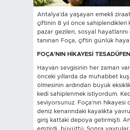
Antalya'da yaşayan emekli zira
çiftinin 8 yıl önce sahiplendikleri 
pazar gezileri, sosyal hayatlarını
tanınan Foça, çiftin günlük hayatı
FOÇA'NIN HİKAYESİ TESADÜFE
Hayvan sevgisinin her zaman va
önceki yıllarda da muhabbet kuşu 
ölmesinin ardından büyük eksiklik
kedi sahiplenmek istiyordum. Ked
seviyorsunuz. Foça'nın hikayesi 
deniz kenarındaki kayalıkta yavr
giriş kattaki depoya getirmişti. A
emzirdi, büyüttü. Sonra yavrular