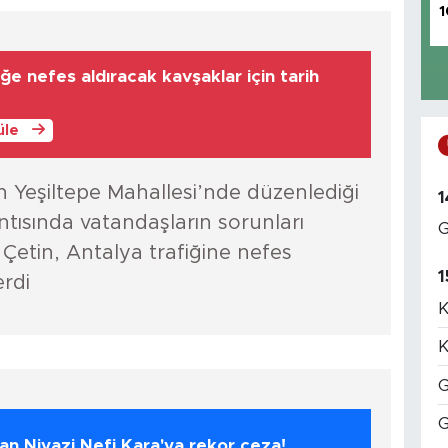
1
fiğe nefes aldıracak kavşaklar için tarih
üle
ın Yeşiltepe Mahallesi’nde düzenlediği
1
tısında vatandaşların sorunları
G
i Çetin, Antalya trafiğine nefes
1
erdi
K
K
G
G
an Niyazi Nefi Kara'ya rekor ceza!