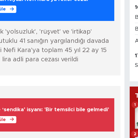
1
üle
B
B
yolsuzluk', 'rüşvet' ve 'irtikap'
tuklu 41 sanığın yargılandığı davada
A
 Nefi Kara'ya toplam 45 yıl 22 ay 15
1
ira adli para cezası verildi
S
1
‘sendika’ isyanı: 'Bir temsilci bile gelmedi'
üle
2