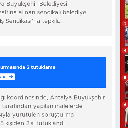
a Büyükşehir Belediyesi
ltına alınan sendikalı belediye
İş Sendikası’na tepkili...
3
4
urmasında 2 tutuklama
üle
5
ğı koordinesinde, Antalya Büyükşehir
6
T tarafından yapılan ihalelerde
iasıyla yürütülen soruşturma
 kişiden 2'si tutuklandı