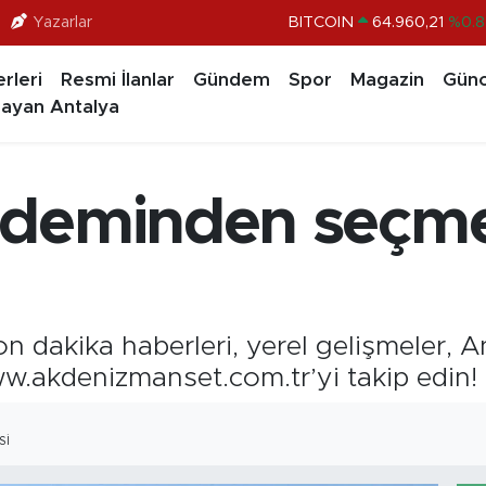
Yazarlar
DOLAR
47,7436
%0.1
EURO
55,2510
%0.3
rleri
Resmi İlanlar
Gündem
Spor
Magazin
Günc
STERLİN
64,4811
%0.3
ayan Antalya
GRAM ALTIN
6660.55
%0.0
BİST100
13.779
%-1
deminden seçmel
BITCOIN
64.960,21
%0.8
 dakika haberleri, yerel gelişmeler, 
ww.akdenizmanset.com.tr’yi takip edin!
SI