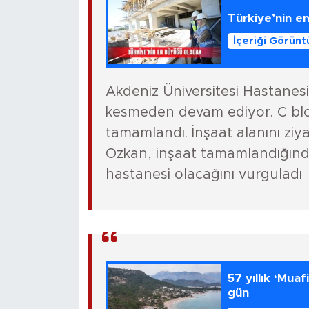
Türkiye’nin e
İçeriği Görünt
Akdeniz Üniversitesi Hastanesi 
kesmeden devam ediyor. C blo
tamamlandı. İnşaat alanını ziy
Özkan, inşaat tamamlandığında
hastanesi olacağını vurguladı
57 yıllık ‘Muafiy
gün