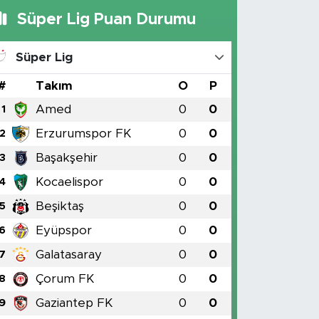
Süper Lig Puan Durumu
Süper Lig
#
Takım
O
P
Amed
0
0
1
Erzurumspor FK
0
0
2
Başakşehir
0
0
3
Kocaelispor
0
0
4
Beşiktaş
0
0
5
Eyüpspor
0
0
6
Galatasaray
0
0
7
Çorum FK
0
0
8
Gaziantep FK
0
0
9