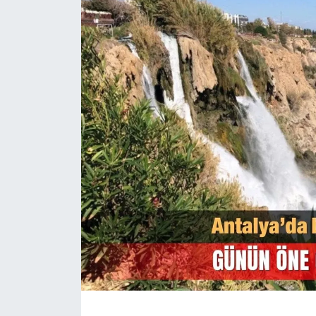
Magazin
Özel Haber
Politika
Resmi İlanlar
Sağlık
Spor
Turizm