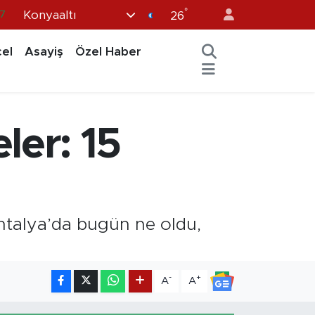
°
Konyaaltı
8
26
2
el
Asayiş
Özel Haber
8
3
4
er: 15
7
Antalya’da bugün ne oldu,
-
+
A
A