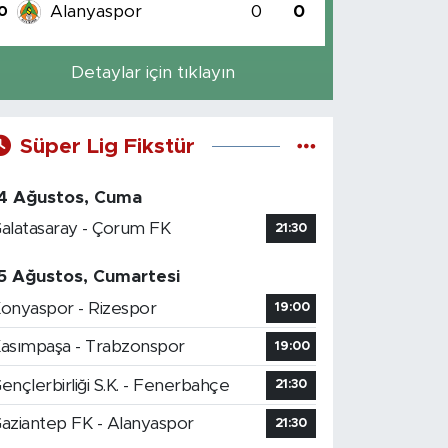
Alanyaspor
0
0
0
Detaylar için tıklayın
Süper Lig Fikstür
4 Ağustos, Cuma
alatasaray - Çorum FK
21:30
5 Ağustos, Cumartesi
onyaspor - Rizespor
19:00
asımpaşa - Trabzonspor
19:00
ençlerbirliği S.K. - Fenerbahçe
21:30
aziantep FK - Alanyaspor
21:30