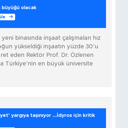
n büyüğü olacak
üle
yeni binasında inşaat çalışmaları hız
ğun yükseldiği inşaatın yüzde 30’u
aret eden Rektör Prof. Dr. Özlenen
 Türkiye’nin en büyük üniversite
et’ yargıya taşınıyor ...İdyros için kritik