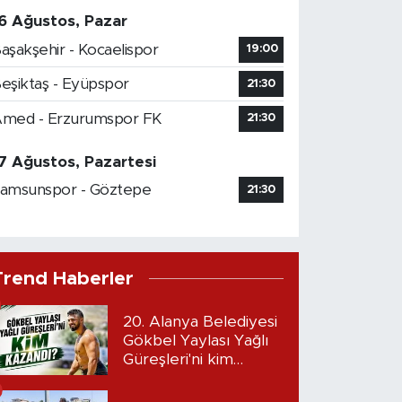
6 Ağustos, Pazar
aşakşehir - Kocaelispor
19:00
eşiktaş - Eyüpspor
21:30
med - Erzurumspor FK
21:30
7 Ağustos, Pazartesi
amsunspor - Göztepe
21:30
Trend Haberler
20. Alanya Belediyesi
Gökbel Yaylası Yağlı
Güreşleri'ni kim
kazandı?