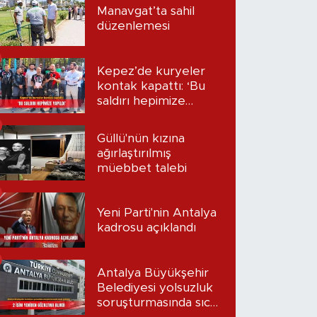
Manavgat’ta sahil
düzenlemesi
Kepez’de kuryeler
kontak kapattı: ‘Bu
saldırı hepimize
yapıldı’
Güllü'nün kızına
ağırlaştırılmış
müebbet talebi
Yeni Parti'nin Antalya
kadrosu açıklandı
Antalya Büyükşehir
Belediyesi yolsuzluk
soruşturmasında sıcak