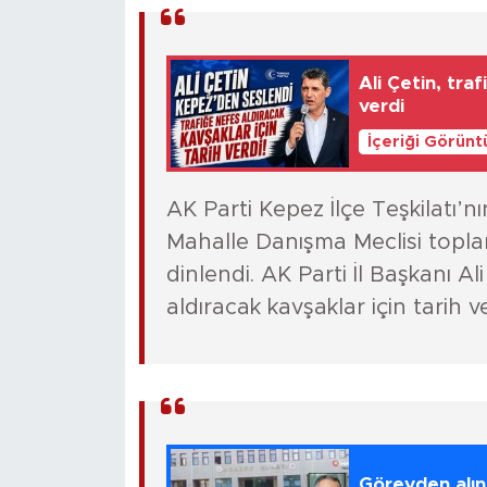
Ali Çetin, tra
verdi
İçeriği Görünt
AK Parti Kepez İlçe Teşkilatı’n
Mahalle Danışma Meclisi toplan
dinlendi. AK Parti İl Başkanı Al
aldıracak kavşaklar için tarih v
Görevden alın