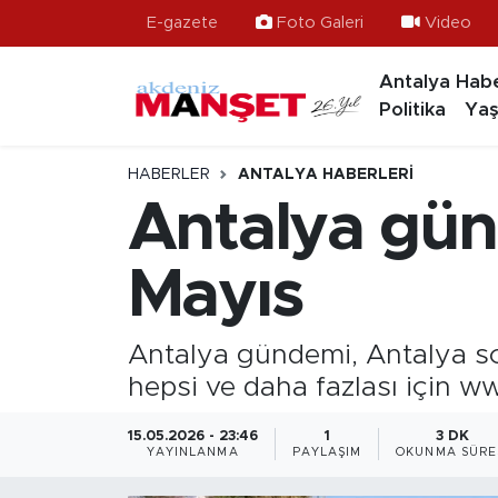
E-gazete
Foto Galeri
Video
Antalya Habe
Asayiş
Antalya Nöbetçi Eczaneler
Politika
Yaş
Bilim & Teknoloji
Antalya Hava Durumu
HABERLER
ANTALYA HABERLERI
Eğitim
Antalya Namaz Vakitleri
Antalya gün
Ekonomi
Antalya Trafik Yoğunluk Haritası
Mayıs
Güncel
Süper Lig Puan Durumu ve Fikstür
Antalya gündemi, Antalya son
Gündem
Tüm Manşetler
hepsi ve daha fazlası için w
İlçeler
Son Dakika Haberleri
15.05.2026 - 23:46
1
3 DK
YAYINLANMA
PAYLAŞIM
OKUNMA SÜRE
Kültür- Sanat
Haber Arşivi