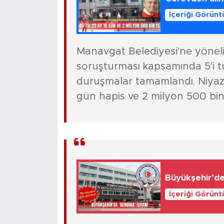
İçeriği Görünt
Manavgat Belediyesi'ne yönelik '
soruşturması kapsamında 5'i tu
duruşmalar tamamlandı. Niyazi
gün hapis ve 2 milyon 500 bin l
Büyükşehir’de 
İçeriği Görünt