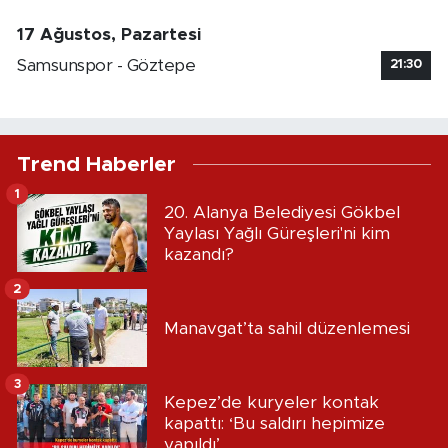
17 Ağustos, Pazartesi
Samsunspor - Göztepe
21:30
Trend Haberler
1
20. Alanya Belediyesi Gökbel
Yaylası Yağlı Güreşleri'ni kim
kazandı?
2
Manavgat’ta sahil düzenlemesi
3
Kepez’de kuryeler kontak
kapattı: ‘Bu saldırı hepimize
yapıldı’