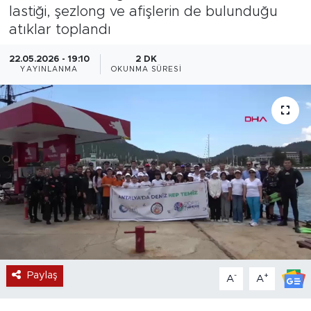
lastiği, şezlong ve afişlerin de bulunduğu
Magazin
atıklar toplandı
Özel Haber
22.05.2026 - 19:10
2 DK
YAYINLANMA
OKUNMA SÜRESI
Politika
Resmi İlanlar
Sağlık
Spor
Turizm
Paylaş
-
+
A
A