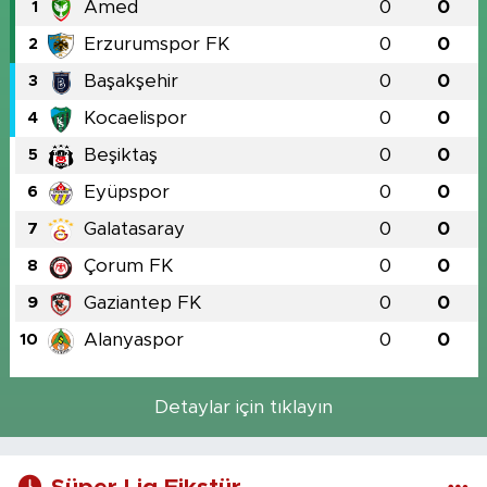
Amed
0
0
1
Erzurumspor FK
0
0
2
Başakşehir
0
0
3
Kocaelispor
0
0
4
Beşiktaş
0
0
5
Eyüpspor
0
0
6
Galatasaray
0
0
7
Çorum FK
0
0
8
Gaziantep FK
0
0
9
Alanyaspor
0
0
10
Detaylar için tıklayın