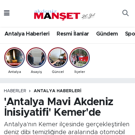
Asayiş
Antalya Nöbetçi Eczaneler
Antalya Haberleri
Resmi İlanlar
Gündem
Spo
Bilim & Teknoloji
Antalya Hava Durumu
Eğitim
Antalya Namaz Vakitleri
Ekonomi
Antalya Trafik Yoğunluk Haritası
Antalya
Asayiş
Güncel
İlçeler
Güncel
Süper Lig Puan Durumu ve Fikstür
HABERLER
ANTALYA HABERLERI
'Antalya Mavi Akdeniz
Gündem
Tüm Manşetler
İnisiyatifi' Kemer'de
İlçeler
Son Dakika Haberleri
Antalya'nın Kemer ilçesinde gerçekleştirilen
Kültür- Sanat
Haber Arşivi
deniz dibi temizliğinde aralarında otomobil