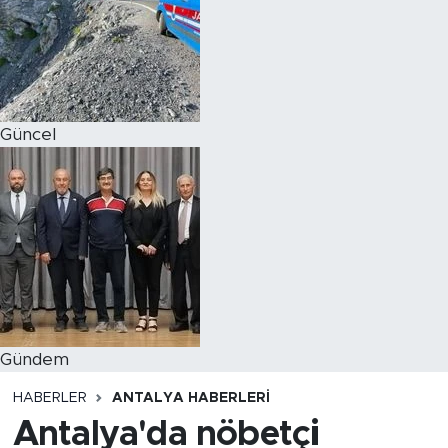
Magazin
Özel Haber
Güncel
Politika
Resmi İlanlar
Sağlık
Spor
Turizm
Gündem
HABERLER
ANTALYA HABERLERI
Antalya'da nöbetçi