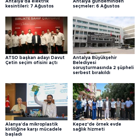
Antalya'da elektrik
Antalya gündeminden
kesintileri: 7 Ağustos
seçmeler: 6 Ağustos
ATSO başkan adayı Davut
Antalya Büyükşehir
Çetin seçim ofisini açtı
Belediyesi
soruşturmasında 2 şüpheli
serbest bırakıldı
Alanya'da mikroplastik
Kepez’de örnek evde
kirliliğine karşı mücadele
sağlık hizmeti
başladı