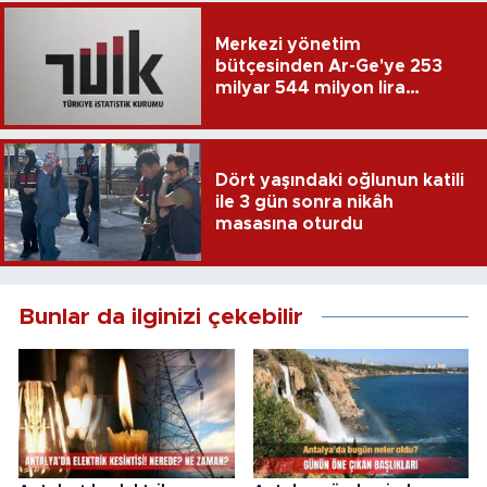
Merkezi yönetim
bütçesinden Ar-Ge'ye 253
milyar 544 milyon lira
harcandı
Dört yaşındaki oğlunun katili
ile 3 gün sonra nikâh
masasına oturdu
Bunlar da ilginizi çekebilir