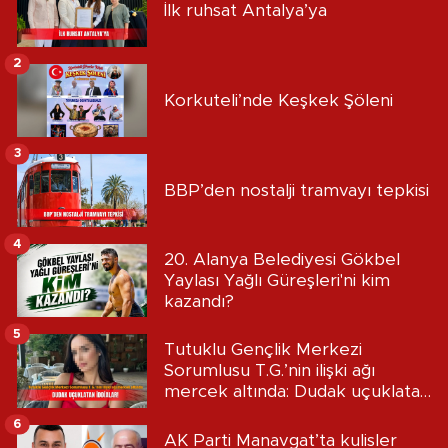
İlk ruhsat Antalya’ya
2
Korkuteli’nde Keşkek Şöleni
3
BBP’den nostalji tramvayı tepkisi
4
20. Alanya Belediyesi Gökbel
Yaylası Yağlı Güreşleri'ni kim
kazandı?
5
Tutuklu Gençlik Merkezi
Sorumlusu T.G.’nin ilişki ağı
mercek altında: Dudak uçuklatan
iddialar!
6
AK Parti Manavgat’ta kulisler