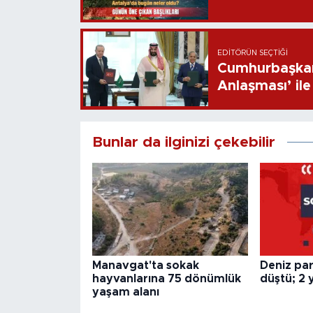
EDITÖRÜN SEÇTIĞI
Cumhurbaşkan
Anlaşması’ ile 
Bunlar da ilginizi çekebilir
Manavgat'ta sokak
Deniz par
hayvanlarına 75 dönümlük
düştü; 2 y
yaşam alanı