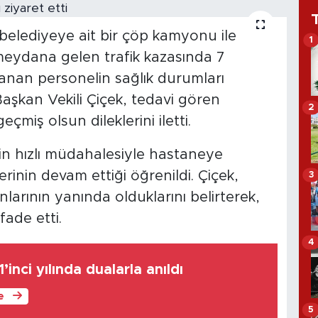
belediyeye ait bir çöp kamyonu ile
1
eydana gelen trafik kazasında 7
lanan personelin sağlık durumları
Başkan Vekili Çiçek, tedavi gören
2
eçmiş olsun dileklerini iletti.
nin hızlı müdahalesiyle hastaneye
lerinin devam ettiği öğrenildi. Çiçek,
3
larının yanında olduklarını belirterek,
fade etti.
4
’inci yılında dualarla anıldı
le
5