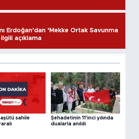
ı Erdoğan’dan ‘Mekke Ortak Savunma
ilgili açıklama
aşütü sahile
Şehadetinin 11’inci yılında
aralı
dualarla anıldı