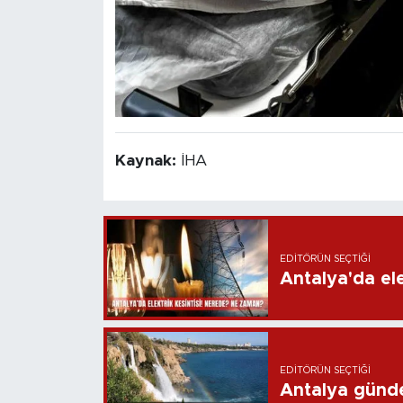
Kaynak:
İHA
EDITÖRÜN SEÇTIĞI
Antalya'da ele
EDITÖRÜN SEÇTIĞI
Antalya günd