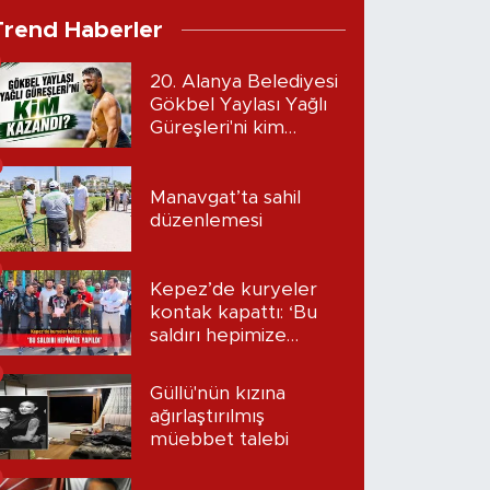
Trend Haberler
20. Alanya Belediyesi
Gökbel Yaylası Yağlı
Güreşleri'ni kim
kazandı?
Manavgat’ta sahil
düzenlemesi
Kepez’de kuryeler
kontak kapattı: ‘Bu
saldırı hepimize
yapıldı’
Güllü'nün kızına
ağırlaştırılmış
müebbet talebi