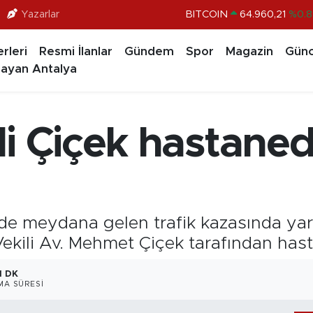
BITCOIN
64.960,21
%0.8
Yazarlar
DOLAR
47,7436
%0.1
rleri
Resmi İlanlar
Gündem
Spor
Magazin
Günc
EURO
55,2510
%0.3
ayan Antalya
STERLİN
64,4811
%0.3
GRAM ALTIN
6648.99
%2.5
i Çiçek hastanede
BİST100
13.779
%-1
de meydana gelen trafik kazasında yar
kili Av. Mehmet Çiçek tarafından hasta
1 DK
A SÜRESI