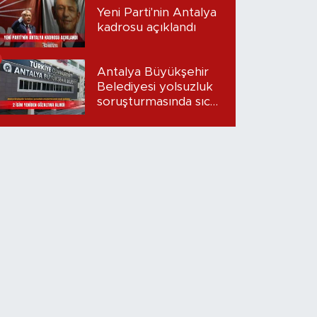
Yeni Parti'nin Antalya
kadrosu açıklandı
Antalya Büyükşehir
Belediyesi yolsuzluk
soruşturmasında sıcak
gelişme: 2 isim
yeniden gözaltına
alındı