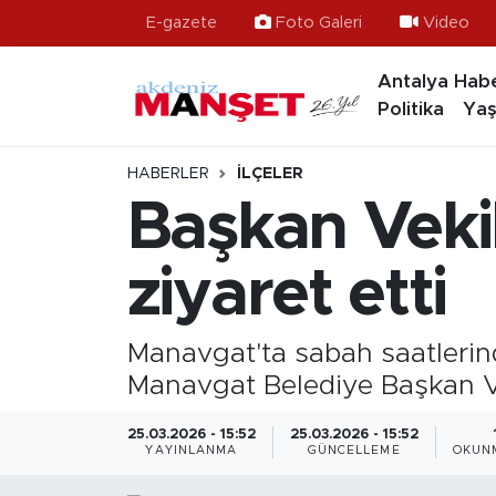
E-gazete
Foto Galeri
Video
Antalya Habe
Asayiş
Antalya Nöbetçi Eczaneler
Politika
Yaş
Bilim & Teknoloji
Antalya Hava Durumu
HABERLER
İLÇELER
Eğitim
Antalya Namaz Vakitleri
Başkan Vekil
Ekonomi
Antalya Trafik Yoğunluk Haritası
ziyaret etti
Güncel
Süper Lig Puan Durumu ve Fikstür
Manavgat'ta sabah saatlerin
Gündem
Tüm Manşetler
Manavgat Belediye Başkan Ve
İlçeler
Son Dakika Haberleri
25.03.2026 - 15:52
25.03.2026 - 15:52
YAYINLANMA
GÜNCELLEME
OKUNM
Kültür- Sanat
Haber Arşivi