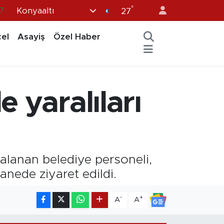
7
°
Konyaaltı
27
8
el
Asayiş
Özel Haber
2
8
9
 yaralıları
4
alanan belediye personeli,
nede ziyaret edildi.
-
+
A
A