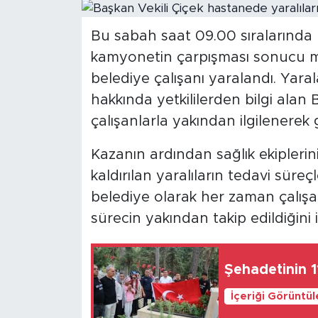
Magazin
Bu sabah saat 09.00 sıralarında 
kamyonetin çarpışması sonucu m
Özel Haber
belediye çalışanı yaralandı. Yara
Politika
hakkında yetkililerden bilgi alan 
çalışanlarla yakından ilgilenerek g
Resmi İlanlar
Kazanın ardından sağlık ekipleri
Sağlık
kaldırılan yaralıların tedavi süreç
belediye olarak her zaman çalışan
Spor
sürecin yakından takip edildiğini i
Turizm
Şehadetinin 11
İçeriği Görüntü