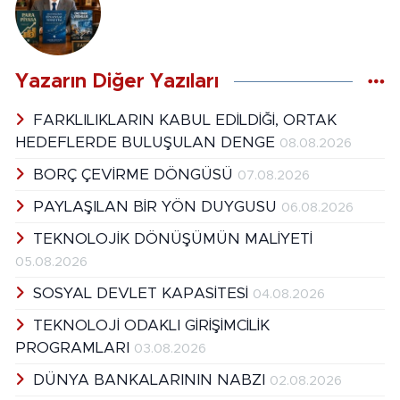
Yazarın Diğer Yazıları
FARKLILIKLARIN KABUL EDİLDİĞİ, ORTAK
HEDEFLERDE BULUŞULAN DENGE
08.08.2026
BORÇ ÇEVİRME DÖNGÜSÜ
07.08.2026
PAYLAŞILAN BİR YÖN DUYGUSU
06.08.2026
TEKNOLOJİK DÖNÜŞÜMÜN MALİYETİ
05.08.2026
SOSYAL DEVLET KAPASİTESİ
04.08.2026
TEKNOLOJİ ODAKLI GİRİŞİMCİLİK
PROGRAMLARI
03.08.2026
DÜNYA BANKALARININ NABZI
02.08.2026