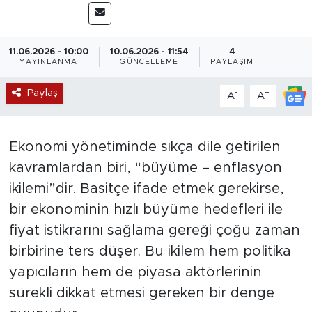
Magazin
11.06.2026 - 10:00
10.06.2026 - 11:54
4
Özel Haber
YAYINLANMA
GÜNCELLEME
PAYLAŞIM
Paylaş
-
+
Politika
A
A
Resmi İlanlar
Ekonomi yönetiminde sıkça dile getirilen
kavramlardan biri, “büyüme – enflasyon
Sağlık
ikilemi”dir. Basitçe ifade etmek gerekirse,
Spor
bir ekonominin hızlı büyüme hedefleri ile
fiyat istikrarını sağlama gereği çoğu zaman
Turizm
birbirine ters düşer. Bu ikilem hem politika
yapıcıların hem de piyasa aktörlerinin
sürekli dikkat etmesi gereken bir denge