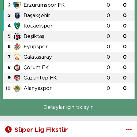
Erzurumspor FK
0
0
2
Başakşehir
0
0
3
Kocaelispor
0
0
4
Beşiktaş
0
0
5
Eyüpspor
0
0
6
Galatasaray
0
0
7
Çorum FK
0
0
8
Gaziantep FK
0
0
9
Alanyaspor
0
0
10
Detaylar için tıklayın
Süper Lig Fikstür