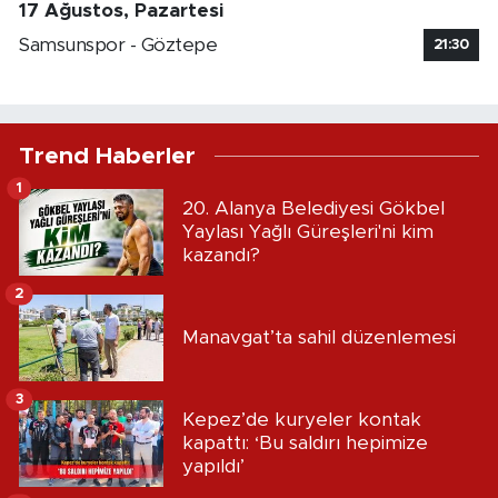
17 Ağustos, Pazartesi
Samsunspor - Göztepe
21:30
Trend Haberler
1
20. Alanya Belediyesi Gökbel
Yaylası Yağlı Güreşleri'ni kim
kazandı?
2
Manavgat’ta sahil düzenlemesi
3
Kepez’de kuryeler kontak
kapattı: ‘Bu saldırı hepimize
yapıldı’