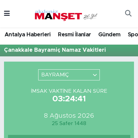
Asayiş
Antalya Nöbetçi Eczaneler
Antalya Haberleri
Resmi İlanlar
Gündem
Spo
Bilim & Teknoloji
Antalya Hava Durumu
Çanakkale Bayramiç Namaz Vakitleri
Eğitim
Antalya Namaz Vakitleri
Ekonomi
Antalya Trafik Yoğunluk Haritası
BAYRAMİÇ
Güncel
Süper Lig Puan Durumu ve Fikstür
İMSAK VAKTINE KALAN SÜRE
03:24:41
Gündem
Tüm Manşetler
8 Ağustos 2026
İlçeler
Son Dakika Haberleri
25 Safer 1448
Kültür- Sanat
Haber Arşivi