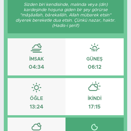
Sizden biri kendisinde, malında veya (din)
kardeşinde hoşuna giden bir şey görürse
Magazin
"mâşâallah, bârekallâh, Allah mübarek etsin"
diyerek bereketle dua etsin. Çünkü nazar, haktır.
Özel Haber
(Hadis-i şerif)
Politika
Resmi İlanlar
İMSAK
GÜNEŞ
04:34
06:12
Sağlık
Spor
ÖĞLE
İKINDI
Turizm
13:24
17:15