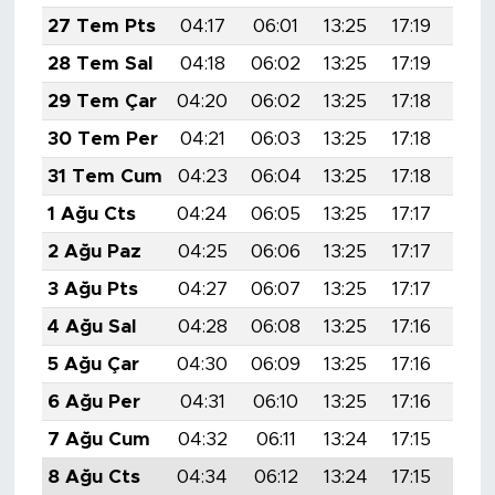
27 Tem Pts
04:17
06:01
13:25
17:19
20:
28 Tem Sal
04:18
06:02
13:25
17:19
20:
29 Tem Çar
04:20
06:02
13:25
17:18
20:
30 Tem Per
04:21
06:03
13:25
17:18
20:
31 Tem Cum
04:23
06:04
13:25
17:18
20:
1 Ağu Cts
04:24
06:05
13:25
17:17
20:
2 Ağu Paz
04:25
06:06
13:25
17:17
20:
3 Ağu Pts
04:27
06:07
13:25
17:17
20:
4 Ağu Sal
04:28
06:08
13:25
17:16
20:
5 Ağu Çar
04:30
06:09
13:25
17:16
20:
6 Ağu Per
04:31
06:10
13:25
17:16
20:
7 Ağu Cum
04:32
06:11
13:24
17:15
20:
8 Ağu Cts
04:34
06:12
13:24
17:15
20: