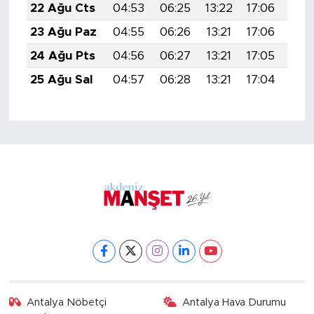
22 Ağu Cts
04:53
06:25
13:22
17:06
20:
23 Ağu Paz
04:55
06:26
13:21
17:06
20:
24 Ağu Pts
04:56
06:27
13:21
17:05
20:
25 Ağu Sal
04:57
06:28
13:21
17:04
20:
Antalya Nöbetçi
Antalya Hava Durumu