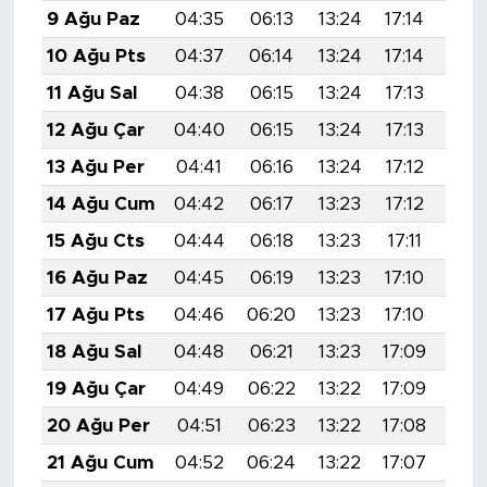
9 Ağu Paz
04:35
06:13
13:24
17:14
20:
10 Ağu Pts
04:37
06:14
13:24
17:14
20:
11 Ağu Sal
04:38
06:15
13:24
17:13
20:
12 Ağu Çar
04:40
06:15
13:24
17:13
20:
13 Ağu Per
04:41
06:16
13:24
17:12
20:
14 Ağu Cum
04:42
06:17
13:23
17:12
20:
15 Ağu Cts
04:44
06:18
13:23
17:11
20:
16 Ağu Paz
04:45
06:19
13:23
17:10
20:
17 Ağu Pts
04:46
06:20
13:23
17:10
20:
18 Ağu Sal
04:48
06:21
13:23
17:09
20:
19 Ağu Çar
04:49
06:22
13:22
17:09
20:
20 Ağu Per
04:51
06:23
13:22
17:08
20:
21 Ağu Cum
04:52
06:24
13:22
17:07
20: