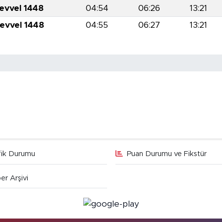
levvel 1448
04:54
06:26
13:21
levvel 1448
04:55
06:27
13:21
fik Durumu
Puan Durumu ve Fikstür
er Arşivi