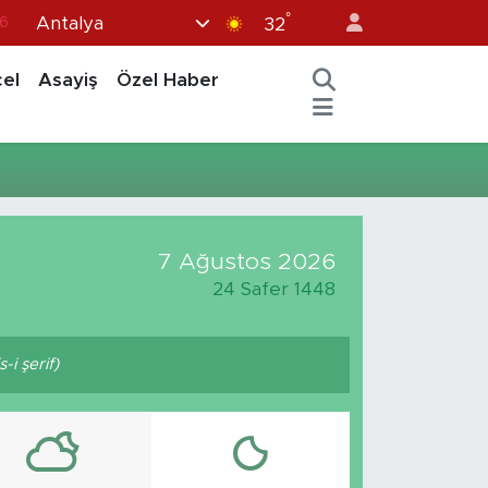
°
Antalya
6
32
7
el
Asayiş
Özel Haber
1
2
12
4
7 Ağustos 2026
24 Safer 1448
i şerif)