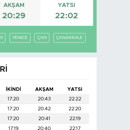
AKŞAM
YATSI
20:29
22:02
Kİ
YENİCE
ÇAN
ÇANAKKALE
RI
İKINDI
AKŞAM
YATSI
17:20
20:43
22:22
17:20
20:42
22:20
17:20
20:41
22:19
17:19
20:40
22:17