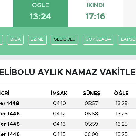
ÖĞLE
İKINDI
13:24
17:16
A
BİGA
EZİNE
GELİBOLU
GÖKÇEADA
LAPSE
ELİBOLU AYLIK NAMAZ VAKITLE
İCRİ
İMSAK
GÜNEŞ
ÖĞLE
fer 1448
04:10
05:57
13:25
fer 1448
04:12
05:58
13:25
fer 1448
04:13
05:59
13:25
fer 1448
04:15
06:00
13:25