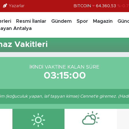
Yazarlar
BITCOIN
64.360,53
%-0.7
DOLAR
47,7069
%0.1
rleri
Resmi İlanlar
Gündem
Spor
Magazin
Günc
EURO
55,0265
%0.0
ayan Antalya
STERLİN
64,1897
%0.0
az Vakitleri
GRAM ALTIN
6618.49
%2.
BİST100
13.887
%6
İKINDI VAKTINE KALAN SÜRE
03:15:00
(koğuculuk yapan, laf taşıyan kimse) Cennet'e giremez. (Hadis-