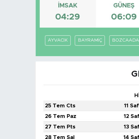
İMSAK
GÜNEŞ
Magazin
04:29
06:09
Özel Haber
AYVACIK
BAYRAMİÇ
BOZCAAD
Politika
Resmi İlanlar
G
Sağlık
Spor
H
25 Tem Cts
11 Sa
Turizm
26 Tem Paz
12 Sa
27 Tem Pts
13 Sa
28 Tem Sal
14 Sa