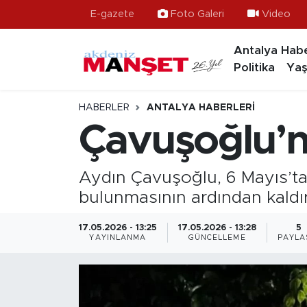
E-gazete
Foto Galeri
Video
Antalya Habe
Asayiş
Antalya Nöbetçi Eczaneler
Politika
Yaş
Bilim & Teknoloji
Antalya Hava Durumu
HABERLER
ANTALYA HABERLERI
Eğitim
Antalya Namaz Vakitleri
Çavuşoğlu’n
Ekonomi
Antalya Trafik Yoğunluk Haritası
Aydın Çavuşoğlu, 6 Mayıs’ta 
Güncel
Süper Lig Puan Durumu ve Fikstür
bulunmasının ardından kaldı
Gündem
Tüm Manşetler
17.05.2026 - 13:25
17.05.2026 - 13:28
5
YAYINLANMA
GÜNCELLEME
PAYLA
İlçeler
Son Dakika Haberleri
Kültür- Sanat
Haber Arşivi