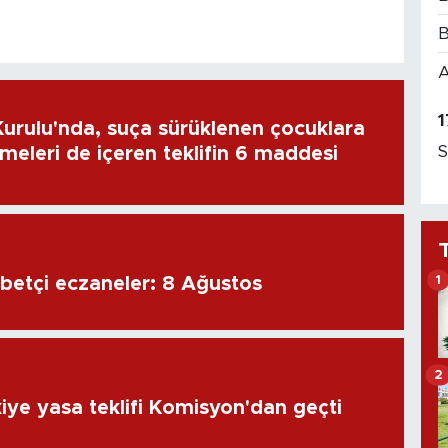
B
A
1
rulu'nda, suça sürüklenen çocuklara
S
emeleri de içeren teklifin 6 maddesi
1
Antalya'da nöbetçi eczaneler: 8 Ağustos
2
iye yasa teklifi Komisyon'dan geçti