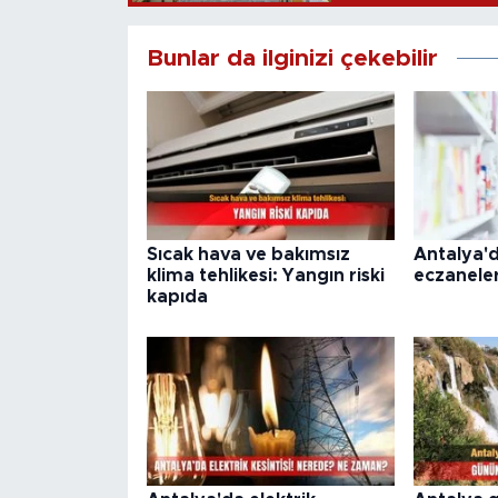
Bunlar da ilginizi çekebilir
Sıcak hava ve bakımsız
Antalya'
klima tehlikesi: Yangın riski
eczaneler
kapıda