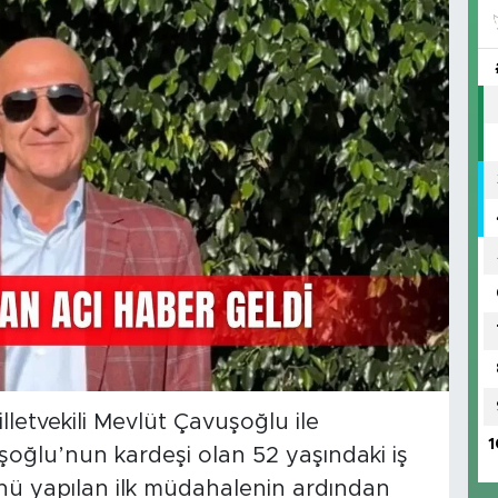
illetvekili Mevlüt Çavuşoğlu ile
1
ğlu’nun kardeşi olan 52 yaşındaki iş
nü yapılan ilk müdahalenin ardından