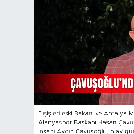
Magazin
Özel Haber
Politika
Resmi İlanlar
Sağlık
Spor
Turizm
Dışişleri eski Bakanı ve Antalya M
Alanyaspor Başkanı Hasan Çavuşo
insanı Aydın Çavuşoğlu, olay gü