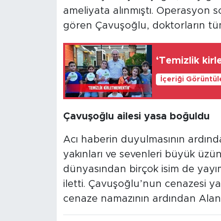
ameliyata alınmıştı. Operasyon s
gören Çavuşoğlu, doktorların tü
‘Temizlik kir
İçeriği Görüntü
Çavuşoğlu ailesi yasa boğuldu
Acı haberin duyulmasının ardınd
yakınları ve sevenleri büyük üzün
dünyasından birçok isim de yayımla
iletti. Çavuşoğlu’nun cenazesi ya
cenaze namazının ardından Alany