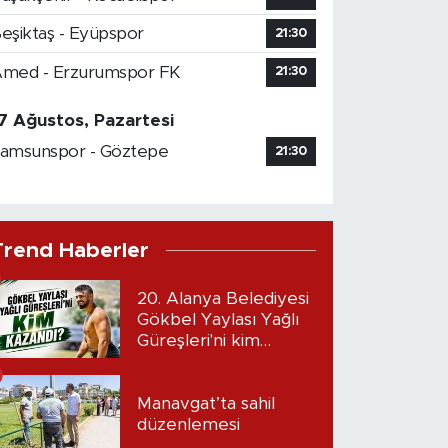
eşiktaş - Eyüpspor
21:30
med - Erzurumspor FK
21:30
7 Ağustos, Pazartesi
amsunspor - Göztepe
21:30
Trend Haberler
20. Alanya Belediyesi
Gökbel Yaylası Yağlı
Güreşleri'ni kim
kazandı?
Manavgat’ta sahil
düzenlemesi