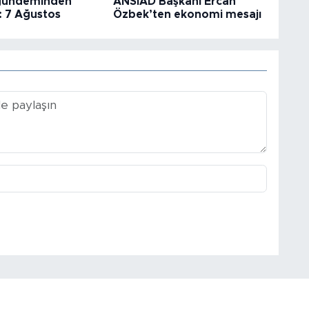
gündeminden
ANSİAD Başkanı Ercan
: 7 Ağustos
Özbek’ten ekonomi mesajı