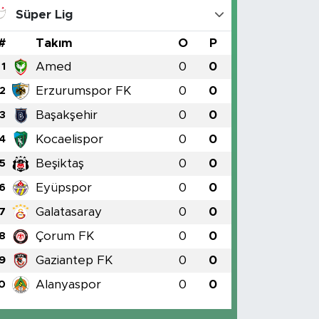
Süper Lig
#
Takım
O
P
Amed
0
0
1
Erzurumspor FK
0
0
2
Başakşehir
0
0
3
Kocaelispor
0
0
4
Beşiktaş
0
0
5
Eyüpspor
0
0
6
Galatasaray
0
0
7
Çorum FK
0
0
8
Gaziantep FK
0
0
9
Alanyaspor
0
0
0