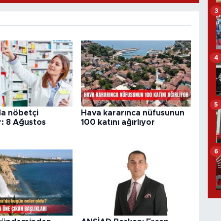
3
4
5
da nöbetçi
Hava kararınca nüfusunun
: 8 Ağustos
100 katını ağırlıyor
6