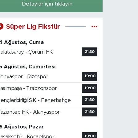
Detaylar için tıklayın
Süper Lig Fikstür
4 Ağustos, Cuma
alatasaray - Çorum FK
21:30
5 Ağustos, Cumartesi
onyaspor - Rizespor
19:00
asımpaşa - Trabzonspor
19:00
ençlerbirliği S.K. - Fenerbahçe
21:30
aziantep FK - Alanyaspor
21:30
6 Ağustos, Pazar
aşakşehir - Kocaelispor
19:00