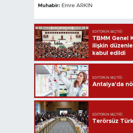
Muhabir:
Emre ARKIN
EDITÖRÜN SEÇTIĞI
TBMM Genel Ku
ilişkin düzenl
kabul edildi
EDITÖRÜN SEÇTIĞI
EDITÖRÜN SEÇTIĞI
Terörsüz Türk