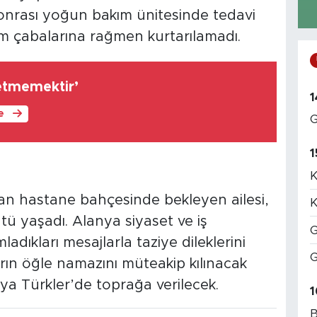
onrası yoğun bakım ünitesinde tedavi
m çabalarına rağmen kurtarılamadı.
letmemektir’
1
le
G
1
K
an hastane bahçesinde bekleyen ailesi,
K
tü yaşadı. Alanya siyaset ve iş
G
dıkları mesajlarla taziye dileklerini
G
rın öğle namazını müteakip kılınacak
a Türkler’de toprağa verilecek.
1
B