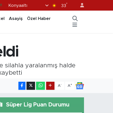
°
Konyaaltı
11
33
8
el
Asayiş
Özel Haber
2
8
3
ldi
4
e silahla yaralanmış halde
kaybetti
-
+
A
A
Süper Lig Puan Durumu