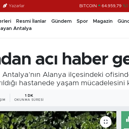
Yazarlar
BITCOIN
64.959,79
%1.
DOLAR
47,7436
%0.1
rleri
Resmi İlanlar
Gündem
Spor
Magazin
Günc
EURO
55,2510
%0.3
ayan Antalya
STERLİN
64,4811
%0.3
GRAM ALTIN
6660.55
%0.0
dan acı haber ge
BİST100
13.779
%-1
Antalya’nın Alanya ilçesindeki ofisind
rıldığı hastanede yaşam mücadelesini 
1 DK
ŞIM
OKUNMA SÜRESI