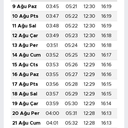
9 Ağu Paz
03:45
05:21
12:30
16:19
19:
10 Ağu Pts
03:47
05:22
12:30
16:19
19:
11 Ağu Sal
03:48
05:22
12:30
16:19
19:
12 Ağu Çar
03:49
05:23
12:30
16:18
19:
13 Ağu Per
03:51
05:24
12:30
16:18
19:
14 Ağu Cum
03:52
05:25
12:30
16:17
19:
15 Ağu Cts
03:53
05:26
12:29
16:16
19:
16 Ağu Paz
03:55
05:27
12:29
16:16
19:
17 Ağu Pts
03:56
05:28
12:29
16:15
19:
18 Ağu Sal
03:57
05:29
12:29
16:15
19:
19 Ağu Çar
03:59
05:30
12:29
16:14
19:
20 Ağu Per
04:00
05:31
12:28
16:13
19:
21 Ağu Cum
04:01
05:32
12:28
16:13
19: