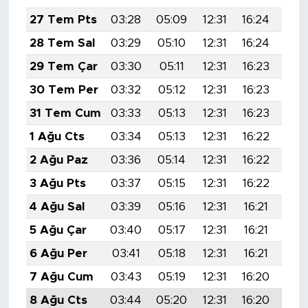
27 Tem Pts
03:28
05:09
12:31
16:24
19:
28 Tem Sal
03:29
05:10
12:31
16:24
19:
29 Tem Çar
03:30
05:11
12:31
16:23
19:
30 Tem Per
03:32
05:12
12:31
16:23
19:
31 Tem Cum
03:33
05:13
12:31
16:23
19:
1 Ağu Cts
03:34
05:13
12:31
16:22
19:
2 Ağu Paz
03:36
05:14
12:31
16:22
19:
3 Ağu Pts
03:37
05:15
12:31
16:22
19:
4 Ağu Sal
03:39
05:16
12:31
16:21
19:
5 Ağu Çar
03:40
05:17
12:31
16:21
19:
6 Ağu Per
03:41
05:18
12:31
16:21
19:
7 Ağu Cum
03:43
05:19
12:31
16:20
19:
8 Ağu Cts
03:44
05:20
12:31
16:20
19: