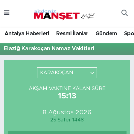
Asayiş
Antalya Nöbetçi Eczaneler
Antalya Haberleri
Resmi İlanlar
Gündem
Spo
Bilim & Teknoloji
Antalya Hava Durumu
Elaziğ Karakoçan Namaz Vakitleri
Eğitim
Antalya Namaz Vakitleri
Ekonomi
Antalya Trafik Yoğunluk Haritası
KARAKOÇAN
Güncel
Süper Lig Puan Durumu ve Fikstür
AKŞAM VAKTINE KALAN SÜRE
15:13
Gündem
Tüm Manşetler
8 Ağustos 2026
İlçeler
Son Dakika Haberleri
25 Safer 1448
Kültür- Sanat
Haber Arşivi