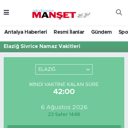
Asayiş
Hava Durumu
Antalya Haberleri
Resmi İlanlar
Gündem
Spo
Bilim & Teknoloji
Trafik Durumu
Elaziğ Sivrice Namaz Vakitleri
Eğitim
Süper Lig Puan Durumu ve Fikstür
Ekonomi
Tüm Manşetler
ELAZIĞ
Güncel
Son Dakika Haberleri
İKINDI VAKTINE KALAN SÜRE
42:00
Gündem
Haber Arşivi
6 Ağustos 2026
İlçeler
23 Safer 1448
Kültür- Sanat