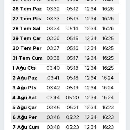
26 Tem Paz
03:32
05:12
12:34
16:26
19:
27 Tem Pts
03:33
05:13
12:34
16:26
19:
28 Tem Sal
03:34
05:14
12:34
16:26
19:
29 Tem Çar
03:36
05:15
12:34
16:25
19:
30 Tem Per
03:37
05:16
12:34
16:25
19:
31 Tem Cum
03:38
05:17
12:34
16:25
19:
1 Ağu Cts
03:40
05:18
12:34
16:25
19:
2 Ağu Paz
03:41
05:18
12:34
16:24
19:
3 Ağu Pts
03:42
05:19
12:34
16:24
19:
4 Ağu Sal
03:44
05:20
12:34
16:24
19:
5 Ağu Çar
03:45
05:21
12:34
16:23
19:
6 Ağu Per
03:46
05:22
12:34
16:23
19:
7 Ağu Cum
03:48
05:23
12:34
16:23
19: