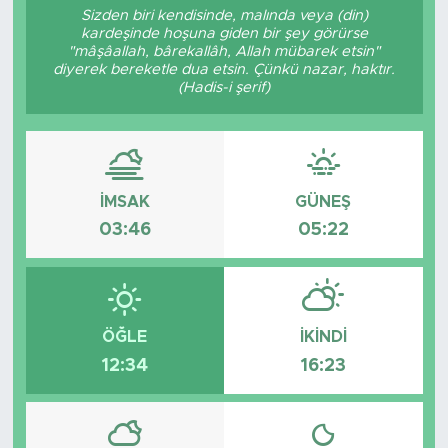
Sizden biri kendisinde, malında veya (din)
kardeşinde hoşuna giden bir şey görürse
Magazin
"mâşâallah, bârekallâh, Allah mübarek etsin"
diyerek bereketle dua etsin. Çünkü nazar, haktır.
Özel Haber
(Hadis-i şerif)
Politika
Resmi İlanlar
İMSAK
GÜNEŞ
03:46
05:22
Sağlık
Spor
ÖĞLE
İKINDI
Turizm
12:34
16:23