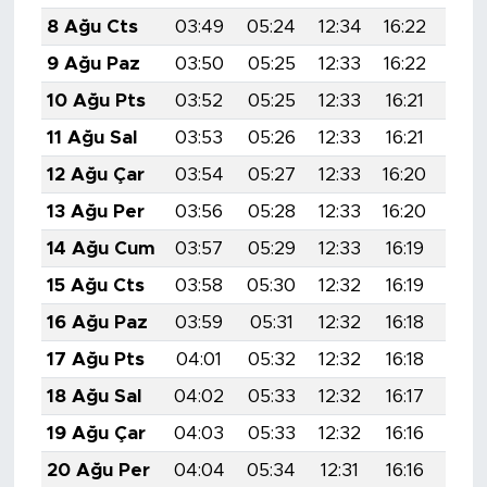
8 Ağu Cts
03:49
05:24
12:34
16:22
19:
9 Ağu Paz
03:50
05:25
12:33
16:22
19:
10 Ağu Pts
03:52
05:25
12:33
16:21
19:
11 Ağu Sal
03:53
05:26
12:33
16:21
19:
12 Ağu Çar
03:54
05:27
12:33
16:20
19:
13 Ağu Per
03:56
05:28
12:33
16:20
19:
14 Ağu Cum
03:57
05:29
12:33
16:19
19:
15 Ağu Cts
03:58
05:30
12:32
16:19
19:
16 Ağu Paz
03:59
05:31
12:32
16:18
19:
17 Ağu Pts
04:01
05:32
12:32
16:18
19:
18 Ağu Sal
04:02
05:33
12:32
16:17
19:
19 Ağu Çar
04:03
05:33
12:32
16:16
19:
20 Ağu Per
04:04
05:34
12:31
16:16
19: