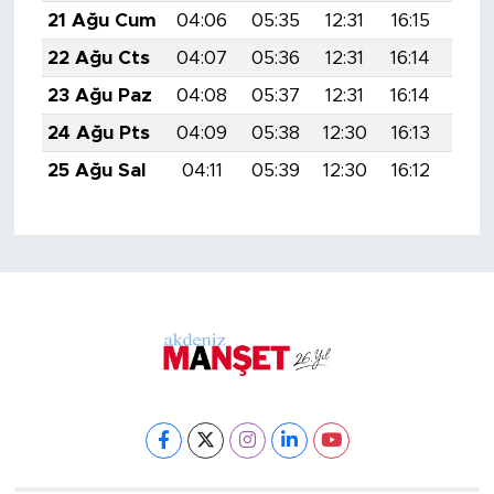
21 Ağu Cum
04:06
05:35
12:31
16:15
19:
22 Ağu Cts
04:07
05:36
12:31
16:14
19:
23 Ağu Paz
04:08
05:37
12:31
16:14
19:
24 Ağu Pts
04:09
05:38
12:30
16:13
19:
25 Ağu Sal
04:11
05:39
12:30
16:12
19: