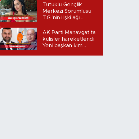
Tutuklu Gençlik
Merkezi Sorumlusu
T.G.’nin ilişki ağı
mercek altında:
Dudak uçuklatan
AK Parti Manavgat’ta
iddialar!
kulisler hareketlendi:
Yeni başkan kim
olacak?