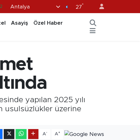
°
32
Antalya
27
8
el
Asayiş
Özel Haber
2
6
4
mmet
11
ltında
esinde yapılan 2025 yılı
n usulsüzlükler üzerine
-
+
A
A