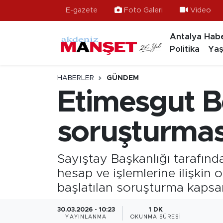
E-gazete
Foto Galeri
Video
Antalya Habe
Asayiş
Hava Durumu
Politika
Yaş
Bilim & Teknoloji
Trafik Durumu
HABERLER
GÜNDEM
Eğitim
Süper Lig Puan Durumu ve Fikstür
Etimesgut B
Ekonomi
Tüm Manşetler
soruşturması
Güncel
Son Dakika Haberleri
Sayıştay Başkanlığı tarafınd
Gündem
Haber Arşivi
hesap ve işlemlerine ilişkin 
başlatılan soruşturma kapsam
İlçeler
30.03.2026 - 10:23
1 DK
Kültür- Sanat
YAYINLANMA
OKUNMA SÜRESI