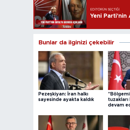
EDITÖRÜN SEÇTIĞI
Yeni Parti'nin
Bunlar da ilginizi çekebilir
Pezeşkiyan: İran halkı
"Bölgemi
sayesinde ayakta kaldık
tuzakları
devam ed