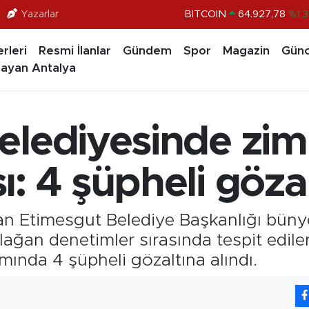
BITCOIN
64.927,78
%1.
Yazarlar
DOLAR
47,5894
%0.0
rleri
Resmi İlanlar
Gündem
Spor
Magazin
Günc
EURO
55,0398
%-0.0
ayan Antalya
STERLİN
64,1581
%0.1
GRAM ALTIN
6527.85
%0.5
elediyesinde zi
BİST100
13.703
%
: 4 şüpheli göza
an Etimesgut Belediye Başkanlığı büny
olağan denetimler sırasında tespit edile
ında 4 şüpheli gözaltına alındı.