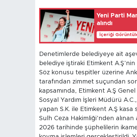
Yeni Parti Ma
alındı
İçeriği Görüntü
Denetimlerde belediyeye ait aşevi,
belediye iştiraki Etimkent A.Ş’nin
Söz konusu tespitler üzerine Ank
tarafından zimmet suçundan soru
kapsamında, Etimkent A.Ş Genel 
Sosyal Yardım İşleri Müdürü A.C
yapan S.K. ile Etimkent A.Ş kasa
Sulh Ceza Hakimliği’nden alınan
2026 tarihinde şüphelilerin ikame
koyma işlemleri gerçekleştirildi