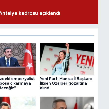
 Antalya kadrosu açıklandı
zdeki emperyalist
Yeni Parti Manisa İl Başkanı
 boşa çıkarmaya
İlksen Özalper gözaltına
eceğiz"
alındı