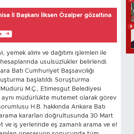
nisa İl Başkanı İlksen Özalper gözaltına
6
le
 yemek alımı ve dağıtımı işlemleri ile
 hesaplarında usulsüzlükler belirlendi.
ara Batı Cumhuriyet Başsavcılığı
şturma başlatıldı. Soruşturma
Müdürü M.Ç., Etimesgut Belediyesi
., aynı müdürlükte mutemet olarak görev
 sorumlusu H.B. hakkında Ankara Batı
 arama kararları doğrultusunda 30 Mart
t ve iş yerlerinde eş zamanlı arama ve el
. Yapılan operasyon sonucunda tüm