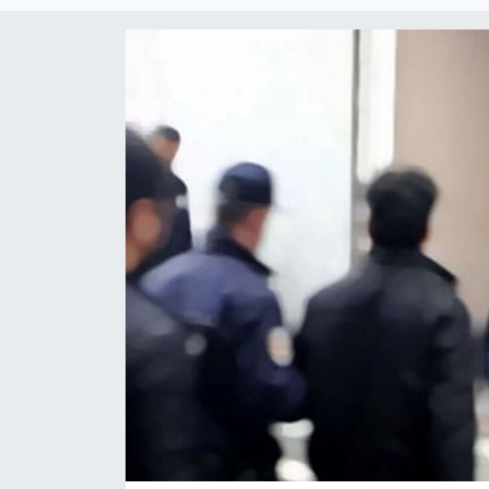
Magazin
Özel Haber
Politika
Resmi İlanlar
Sağlık
Spor
Turizm