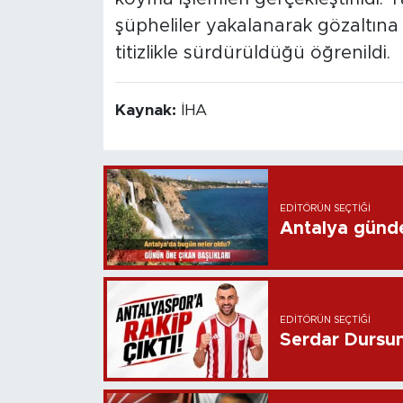
şüpheliler yakalanarak gözaltına
titizlikle sürdürüldüğü öğrenildi.
Kaynak:
İHA
EDITÖRÜN SEÇTIĞI
Antalya günd
EDITÖRÜN SEÇTIĞI
Serdar Dursun 