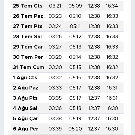
25 Tem Cts
03:21
05:09
12:38
16:34
19:
26 Tem Paz
03:23
05:10
12:38
16:33
19:
27 Tem Pts
03:24
05:11
12:38
16:33
19:
28 Tem Sal
03:26
05:12
12:38
16:33
19:
29 Tem Çar
03:27
05:13
12:38
16:33
19:
30 Tem Per
03:29
05:14
12:38
16:32
19:
31 Tem Cum
03:30
05:15
12:38
16:32
19:
1 Ağu Cts
03:32
05:16
12:38
16:32
19:
2 Ağu Paz
03:33
05:17
12:38
16:31
19:
3 Ağu Pts
03:35
05:17
12:37
16:31
19:
4 Ağu Sal
03:36
05:18
12:37
16:30
19:
5 Ağu Çar
03:38
05:19
12:37
16:30
19:
6 Ağu Per
03:39
05:20
12:37
16:30
19: