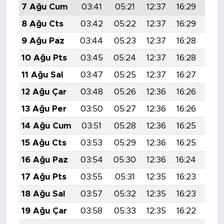
7 Ağu Cum
03:41
05:21
12:37
16:29
19:
8 Ağu Cts
03:42
05:22
12:37
16:29
19:
9 Ağu Paz
03:44
05:23
12:37
16:28
19:
10 Ağu Pts
03:45
05:24
12:37
16:28
19:
11 Ağu Sal
03:47
05:25
12:37
16:27
19:
12 Ağu Çar
03:48
05:26
12:36
16:26
19:
13 Ağu Per
03:50
05:27
12:36
16:26
19:
14 Ağu Cum
03:51
05:28
12:36
16:25
19:
15 Ağu Cts
03:53
05:29
12:36
16:25
19:
16 Ağu Paz
03:54
05:30
12:36
16:24
19:
17 Ağu Pts
03:55
05:31
12:35
16:23
19:
18 Ağu Sal
03:57
05:32
12:35
16:23
19:
19 Ağu Çar
03:58
05:33
12:35
16:22
19: