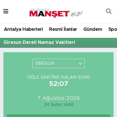
Asayiş
Hava Durumu
Antalya Haberleri
Resmi İlanlar
Gündem
Spo
Bilim & Teknoloji
Trafik Durumu
Giresun Dereli Namaz Vakitleri
Eğitim
Süper Lig Puan Durumu ve Fikstür
Ekonomi
Tüm Manşetler
GİRESUN
Güncel
Son Dakika Haberleri
ÖĞLE VAKTINE KALAN SÜRE
52:07
Gündem
Haber Arşivi
7 Ağustos 2026
İlçeler
24 Safer 1448
Kültür- Sanat