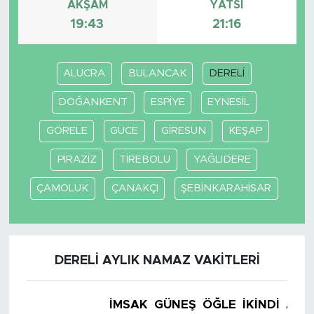
AKŞAM
YATSI
19:43
21:16
ALUCRA
BULANCAK
DERELİ
DOĞANKENT
ESPİYE
EYNESİL
GÖRELE
GÜCE
GİRESUN
KEŞAP
PİRAZİZ
TİREBOLU
YAĞLIDERE
ÇAMOLUK
ÇANAKÇI
ŞEBİNKARAHİSAR
DERELİ AYLIK NAMAZ VAKITLERI
İMSAK
GÜNEŞ
ÖĞLE
İKINDI
AKŞ