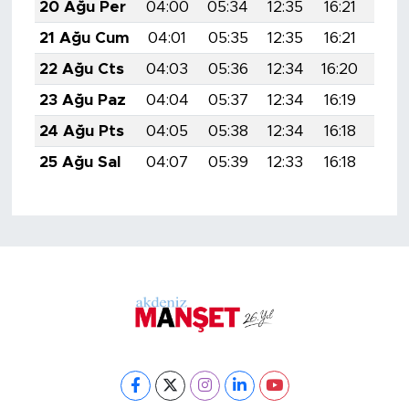
20 Ağu Per
04:00
05:34
12:35
16:21
19:
21 Ağu Cum
04:01
05:35
12:35
16:21
19:
22 Ağu Cts
04:03
05:36
12:34
16:20
19:
23 Ağu Paz
04:04
05:37
12:34
16:19
19:
24 Ağu Pts
04:05
05:38
12:34
16:18
19:
25 Ağu Sal
04:07
05:39
12:33
16:18
19: