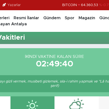
Yazarlar
BITCOIN
64.360,53
%-0.7
DOLAR
47,7069
%0.1
rleri
Resmi İlanlar
Gündem
Spor
Magazin
Günc
EURO
55,0265
%0.0
ayan Antalya
STERLİN
64,1897
%0.0
akitleri
GRAM ALTIN
6574.81
%1.
BİST100
13.887
%6
İKINDI VAKTINE KALAN SÜRE
02:49:40
ı gizli vermek, musibeti gizlemek, sıla-i rahim yapmak ve "Lâ havl
şerif)