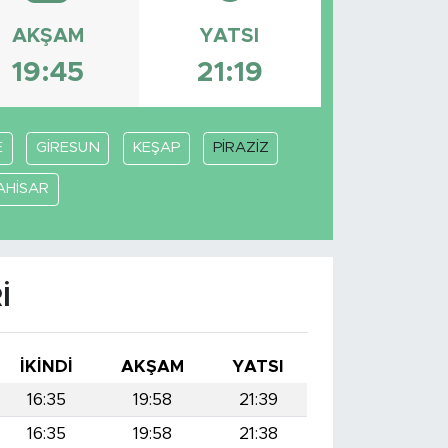
AKŞAM
YATSI
19:45
21:19
E
GİRESUN
KEŞAP
PİRAZİZ
AHİSAR
I
İKINDI
AKŞAM
YATSI
16:35
19:58
21:39
16:35
19:58
21:38