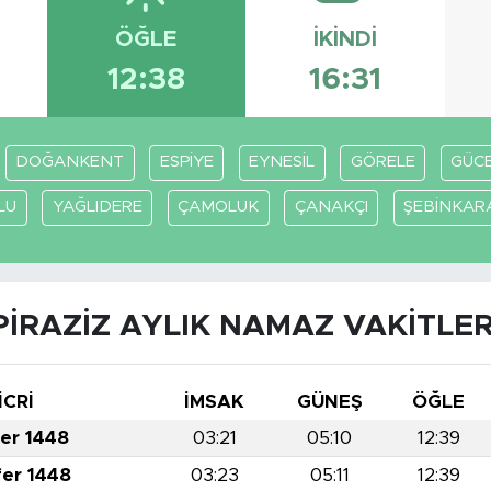
ÖĞLE
İKINDI
12:38
16:31
DOĞANKENT
ESPİYE
EYNESİL
GÖRELE
GÜC
LU
YAĞLIDERE
ÇAMOLUK
ÇANAKÇI
ŞEBİNKAR
PİRAZİZ AYLIK NAMAZ VAKITLER
İCRİ
İMSAK
GÜNEŞ
ÖĞLE
fer 1448
03:21
05:10
12:39
fer 1448
03:23
05:11
12:39