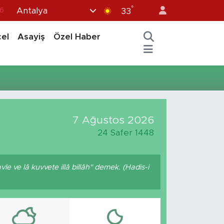
°
Antalya
6
33
7
el
Asayiş
Özel Haber
1
2
44
4
7 Ağustos 2026
24 Safer 1448
e ve lâ kuvvete illâ billâh" demek. (Hadis-i