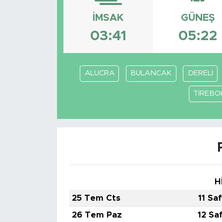
İMSAK
GÜNEŞ
Magazin
03:41
05:22
Özel Haber
Politika
ALUCRA
BULANCAK
DERELİ
Resmi İlanlar
TİREBO
Sağlık
Spor
Turizm
H
25 Tem Cts
11 Sa
26 Tem Paz
12 Sa