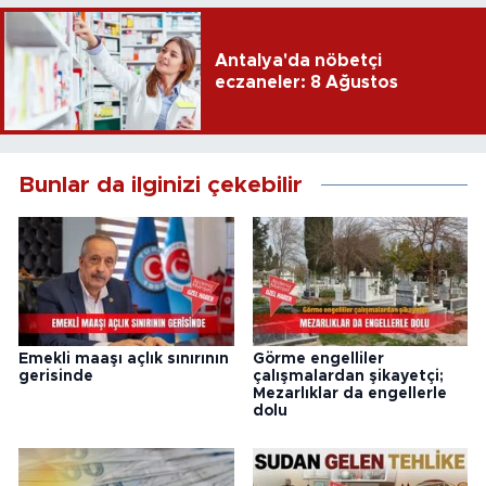
edildi
Antalya'da nöbetçi
eczaneler: 8 Ağustos
Bunlar da ilginizi çekebilir
Emekli maaşı açlık sınırının
Görme engelliler
gerisinde
çalışmalardan şikayetçi;
Mezarlıklar da engellerle
dolu