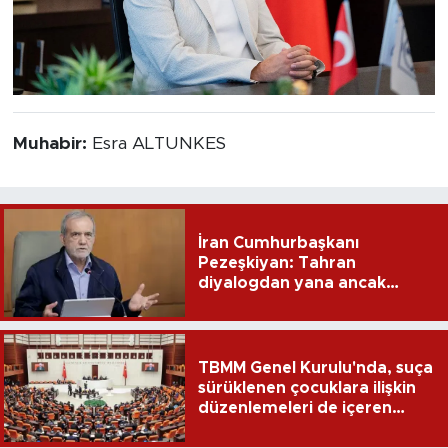
Muhabir:
Esra ALTUNKES
İran Cumhurbaşkanı
Pezeşkiyan: Tahran
diyalogdan yana ancak
teslime zorlanamaz
TBMM Genel Kurulu'nda, suça
sürüklenen çocuklara ilişkin
düzenlemeleri de içeren
teklifin 6 maddesi kabul