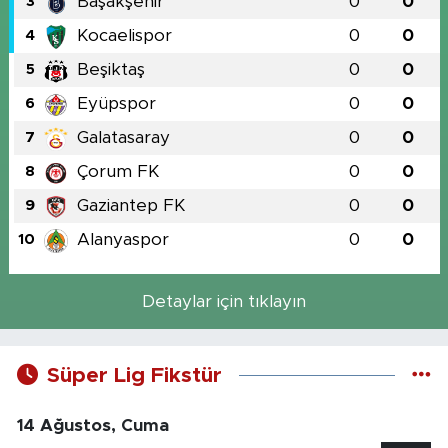
Başakşehir
0
0
3
Kocaelispor
0
0
4
Beşiktaş
0
0
5
Eyüpspor
0
0
6
Galatasaray
0
0
7
Çorum FK
0
0
8
Gaziantep FK
0
0
9
Alanyaspor
0
0
10
Detaylar için tıklayın
Süper Lig Fikstür
14 Ağustos, Cuma