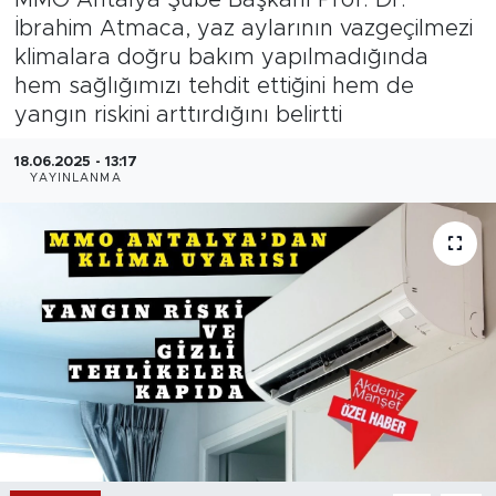
İbrahim Atmaca, yaz aylarının vazgeçilmezi
Magazin
klimalara doğru bakım yapılmadığında
hem sağlığımızı tehdit ettiğini hem de
Özel Haber
yangın riskini arttırdığını belirtti
Politika
18.06.2025 - 13:17
YAYINLANMA
Resmi İlanlar
Sağlık
Spor
Turizm