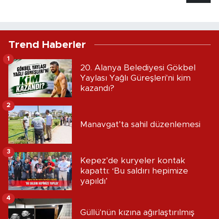
Trend Haberler
1
20. Alanya Belediyesi Gökbel
Yaylası Yağlı Güreşleri'ni kim
kazandı?
2
Manavgat’ta sahil düzenlemesi
3
Kepez’de kuryeler kontak
kapattı: ‘Bu saldırı hepimize
yapıldı’
4
Güllü'nün kızına ağırlaştırılmış