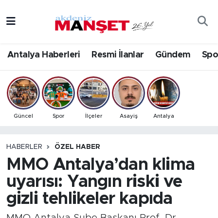
Asayiş
Antalya Nöbetçi Eczaneler
Antalya Haberleri
Resmi İlanlar
Gündem
Spo
Bilim & Teknoloji
Antalya Hava Durumu
Eğitim
Antalya Namaz Vakitleri
Ekonomi
Antalya Trafik Yoğunluk Haritası
Güncel
Spor
İlçeler
Asayiş
Antalya
Güncel
Süper Lig Puan Durumu ve Fikstür
HABERLER
ÖZEL HABER
MMO Antalya’dan klima
Gündem
Tüm Manşetler
uyarısı: Yangın riski ve
İlçeler
Son Dakika Haberleri
gizli tehlikeler kapıda
Kültür- Sanat
Haber Arşivi
MMO Antalya Şube Başkanı Prof. Dr.