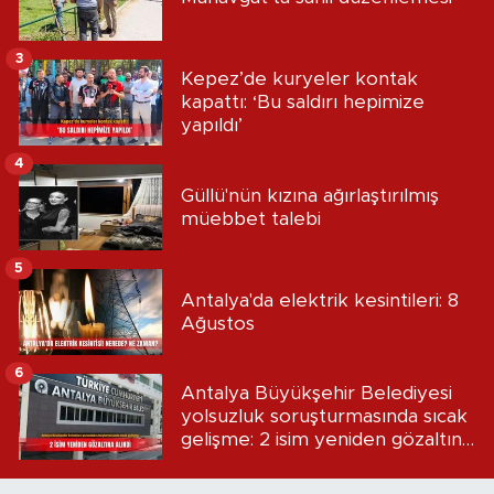
3
Kepez’de kuryeler kontak
kapattı: ‘Bu saldırı hepimize
yapıldı’
4
Güllü'nün kızına ağırlaştırılmış
müebbet talebi
5
Antalya'da elektrik kesintileri: 8
Ağustos
6
Antalya Büyükşehir Belediyesi
yolsuzluk soruşturmasında sıcak
gelişme: 2 isim yeniden gözaltına
alındı