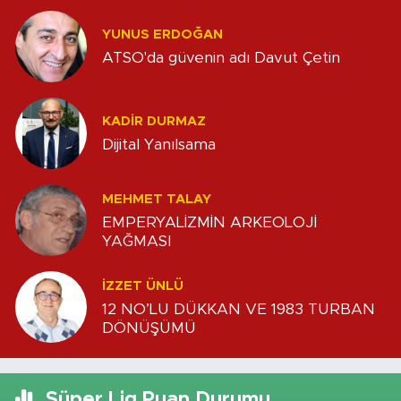
YUNUS ERDOĞAN
ATSO'da güvenin adı Davut Çetin
KADIR DURMAZ
Dijital Yanılsama
MEHMET TALAY
EMPERYALİZMİN ARKEOLOJİ
YAĞMASI
İZZET ÜNLÜ
12 NO’LU DÜKKAN VE 1983 TURBAN
DÖNÜŞÜMÜ
Süper Lig Puan Durumu