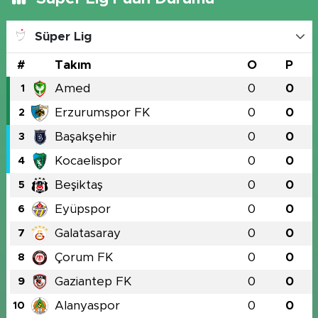
Süper Lig
#
Takım
O
P
Amed
0
0
1
Erzurumspor FK
0
0
2
Başakşehir
0
0
3
Kocaelispor
0
0
4
Beşiktaş
0
0
5
Eyüpspor
0
0
6
Galatasaray
0
0
7
Çorum FK
0
0
8
Gaziantep FK
0
0
9
Alanyaspor
0
0
10