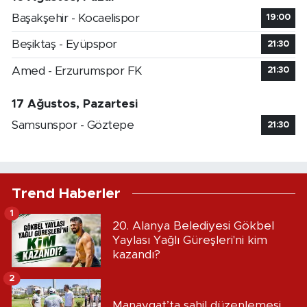
Başakşehir - Kocaelispor
19:00
Beşiktaş - Eyüpspor
21:30
Amed - Erzurumspor FK
21:30
17 Ağustos, Pazartesi
Samsunspor - Göztepe
21:30
Trend Haberler
1
20. Alanya Belediyesi Gökbel
Yaylası Yağlı Güreşleri'ni kim
kazandı?
2
Manavgat’ta sahil düzenlemesi