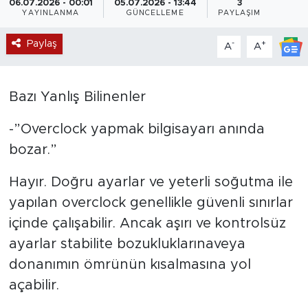
06.07.2026 - 00:01
05.07.2026 - 13:44
3
YAYINLANMA
GÜNCELLEME
PAYLAŞIM
Magazin
Paylaş
-
+
A
A
Özel Haber
Politika
Bazı Yanlış Bilinenler
-”Overclock yapmak bilgisayarı anında
Resmi İlanlar
bozar.”
Sağlık
Hayır. Doğru ayarlar ve yeterli soğutma ile
Spor
yapılan overclock genellikle güvenli sınırlar
içinde çalışabilir. Ancak aşırı ve kontrolsüz
Turizm
ayarlar stabilite bozukluklarınaveya
donanımın ömrünün kısalmasına yol
açabilir.