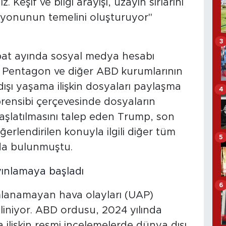
Keşif ve bilgi arayışı, uzayın sırlarını
syonunun temelini oluşturuyor"
3
at ayında sosyal medya hesabı
a Pentagon ve diğer ABD kurumlarının
ışı yaşama ilişkin dosyaları paylaşma
4
 prensibi çerçevesinde dosyaların
aşlatılmasını talep eden Trump, son
erlendirilen konuyla ilgili diğer tüm
5
nda bulunmuştu.
6
mlanamayan hava olayları (UAP)
biliniyor. ABD ordusu, 2024 yılında
 ilişkin resmi incelemelerde dünya dışı