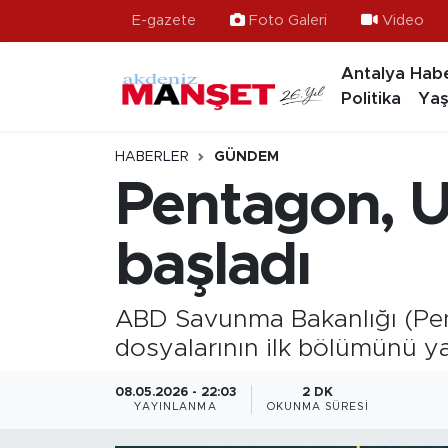
E-gazete
Foto Galeri
Video
Antalya Habe
Asayiş
Antalya Nöbetçi Eczaneler
Politika
Yaş
Bilim & Teknoloji
Antalya Hava Durumu
HABERLER
GÜNDEM
Eğitim
Antalya Namaz Vakitleri
Pentagon, U
Ekonomi
Antalya Trafik Yoğunluk Haritası
başladı
Güncel
Süper Lig Puan Durumu ve Fikstür
ABD Savunma Bakanlığı (Pent
Gündem
Tüm Manşetler
dosyalarının ilk bölümünü ya
İlçeler
Son Dakika Haberleri
08.05.2026 - 22:03
2 DK
YAYINLANMA
OKUNMA SÜRESI
Kültür- Sanat
Haber Arşivi