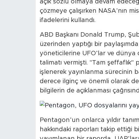
açık sözlü olmaya devam edeceğiz. 
çözmeye çalışırken NASA’nın mi
ifadelerini kullandı.
ABD Başkanı Donald Trump, Şub
üzerinden yaptığı bir paylaşımd
yöneticilerine UFO’lar ve dünya d
talimatı vermişti. "Tam şeffaflık"
işlenerek yayınlanma sürecinin b
derece ilginç ve önemli olarak değ
bilgilerin de açıklanması çağrısı
Pentagon’un onlarca yıldır tanı
hakkındaki raporları takip ettiği 
yayımlanan bir raporda, UAP’lara