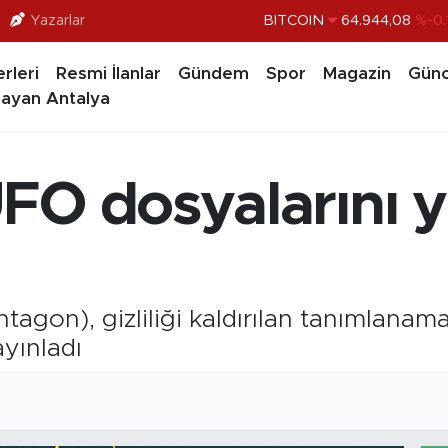
Yazarlar
DOLAR
47,7436
%0.
EURO
55,2510
%0.
rleri
Resmi İlanlar
Gündem
Spor
Magazin
Günc
ayan Antalya
STERLİN
64,4811
%0.
GRAM ALTIN
6660.55
%0.
BİST100
13.779
%-
FO dosyalarını 
agon), gizliliği kaldırılan tanımlanam
yınladı