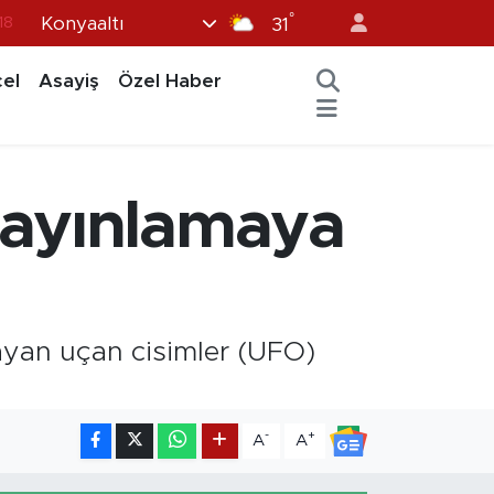
°
Konyaaltı
31
18
32
el
Asayiş
Özel Haber
38
03
14
yayınlamaya
ayan uçan cisimler (UFO)
-
+
A
A