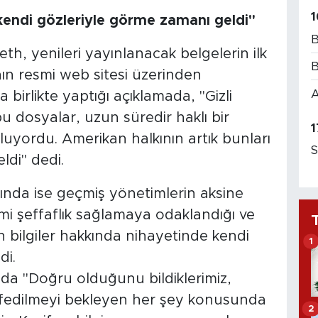
1
 kendi gözleriyle görme zamanı geldi"
B
, yenileri yayınlanacak belgelerin ilk
B
n resmi web sitesi üzerinden
A
birlikte yaptığı açıklamada, "Gizli
bu dosyalar, uzun süredir haklı bir
1
uyordu. Amerikan halkının artık bunları
S
ldi" dedi.
ında ise geçmiş yönetimlerin aksine
 şeffaflık sağlamaya odaklandığı ve
n bilgiler hakkında nihayetinde kendi
1
di.
a "Doğru olduğunu bildiklerimiz,
şfedilmeyi bekleyen her şey konusunda
2