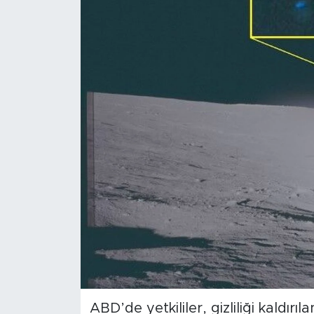
Magazin
Özel Haber
Politika
Resmi İlanlar
Sağlık
Spor
Turizm
ABD’de yetkililer, gizliliği kaldı