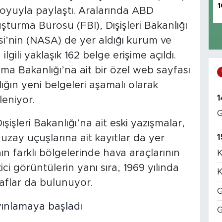
1
uoyuyla paylaştı. Aralarında ABD
turma Bürosu (FBI), Dışişleri Bakanlığı
si’nin (NASA) de yer aldığı kurum ve
lgili yaklaşık 162 belge erişime açıldı.
unma Bakanlığı’na ait bir özel web sayfası
ığın yeni belgeleri aşamalı olarak
1
eniyor.
G
şişleri Bakanlığı’na ait eski yazışmalar,
1
 uzay uçuşlarına ait kayıtlar da yer
ın farklı bölgelerinde hava araçlarının
K
ci görüntülerin yanı sıra, 1969 yılında
K
aflar da bulunuyor.
G
G