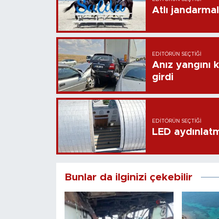
Atlı jandarma
EDITÖRÜN SEÇTIĞI
Anız yangını k
girdi
EDITÖRÜN SEÇTIĞI
LED aydınlatm
Bunlar da ilginizi çekebilir