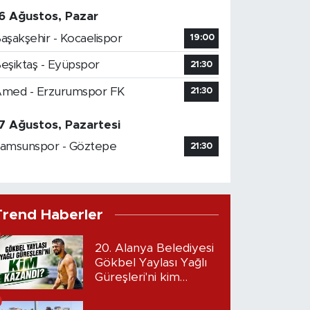
6 Ağustos, Pazar
aşakşehir - Kocaelispor
19:00
eşiktaş - Eyüpspor
21:30
med - Erzurumspor FK
21:30
7 Ağustos, Pazartesi
amsunspor - Göztepe
21:30
Trend Haberler
20. Alanya Belediyesi
Gökbel Yaylası Yağlı
Güreşleri'ni kim
kazandı?