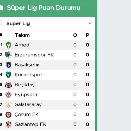
Süper Lig Puan Durumu
Süper Lig
#
Takım
O
P
Amed
0
0
1
Erzurumspor FK
0
0
2
Başakşehir
0
0
3
Kocaelispor
0
0
4
Beşiktaş
0
0
5
Eyüpspor
0
0
6
Galatasaray
0
0
7
Çorum FK
0
0
8
Gaziantep FK
0
0
9