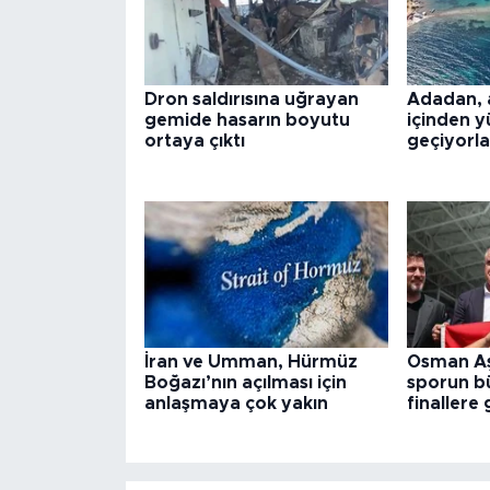
Dron saldırısına uğrayan
Adadan, 
gemide hasarın boyutu
içinden 
ortaya çıktı
geçiyorla
İran ve Umman, Hürmüz
Osman Aş
Boğazı’nın açılması için
sporun bü
anlaşmaya çok yakın
finallere