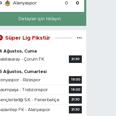
Alanyaspor
0
0
0
Detaylar için tıklayın
Süper Lig Fikstür
4 Ağustos, Cuma
alatasaray - Çorum FK
21:30
5 Ağustos, Cumartesi
onyaspor - Rizespor
19:00
asımpaşa - Trabzonspor
19:00
ençlerbirliği S.K. - Fenerbahçe
21:30
aziantep FK - Alanyaspor
21:30