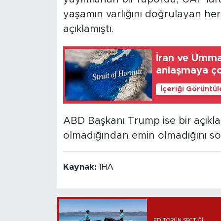
yaşamın varlığını doğrulayan her
açıklamıştı.
İran ve Umma
anlaşmaya ço
İçeriği Görüntü
ABD Başkanı Trump ise bir açıkla
olmadığından emin olmadığını söy
Kaynak:
İHA
EDITÖRÜN SEÇTIĞI