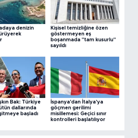
adaya denizin
Kişisel temizliğine özen
yürüyerek
göstermeyen eş
r
boşanmada "tam kusurlu"
sayıldı
kın Bak: Türkiye
İspanya'dan İtalya'ya
tün dallarında
göçmen gerilimi
 gitmeye başladı
misillemesi: Geçici sınır
kontrolleri başlatılıyor