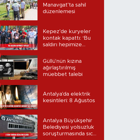
Manavgat’ta sahil
düzenlemesi
Kepez’de kuryeler
kontak kapattı: ‘Bu
saldırı hepimize
yapıldı’
Güllü'nün kızına
ağırlaştırılmış
müebbet talebi
Antalya'da elektrik
kesintileri: 8 Ağustos
Antalya Büyükşehir
Belediyesi yolsuzluk
soruşturmasında sıcak