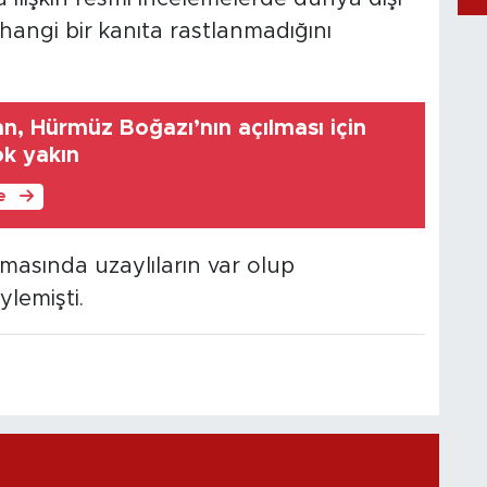
hangi bir kanıta rastlanmadığını
n, Hürmüz Boğazı’nın açılması için
k yakın
le
masında uzaylıların var olup
lemişti.