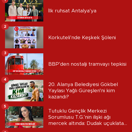
İlk ruhsat Antalya’ya
2
Korkuteli’nde Keşkek Şöleni
3
BBP’den nostalji tramvayı tepkisi
4
20. Alanya Belediyesi Gökbel
Yaylası Yağlı Güreşleri'ni kim
kazandı?
5
Tutuklu Gençlik Merkezi
Sorumlusu T.G.’nin ilişki ağı
mercek altında: Dudak uçuklatan
iddialar!