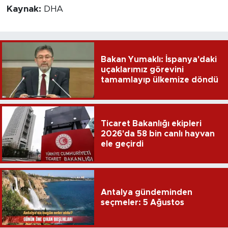
Kaynak:
DHA
Bakan Yumaklı: İspanya'daki
uçaklarımız görevini
tamamlayıp ülkemize döndü
Ticaret Bakanlığı ekipleri
2026'da 58 bin canlı hayvan
ele geçirdi
Antalya gündeminden
seçmeler: 5 Ağustos