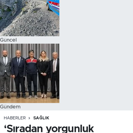
Magazin
Özel Haber
Güncel
Politika
Resmi İlanlar
Sağlık
Spor
Turizm
Gündem
HABERLER
SAĞLIK
‘Sıradan yorgunluk