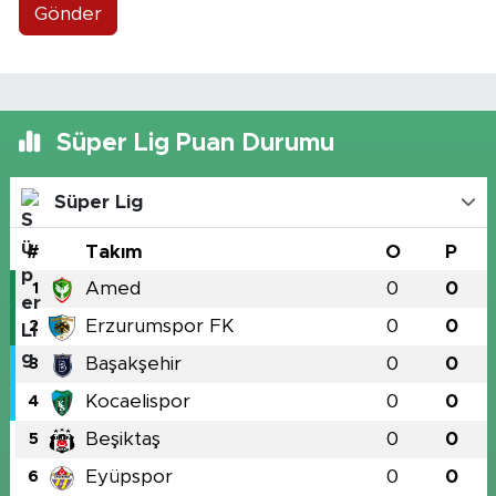
Gönder
Süper Lig Puan Durumu
Süper Lig
#
Takım
O
P
Amed
0
0
1
Erzurumspor FK
0
0
2
Başakşehir
0
0
3
Kocaelispor
0
0
4
Beşiktaş
0
0
5
Eyüpspor
0
0
6