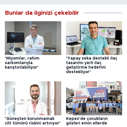
Bunlar da ilginizi çekebilir
‘Miyomlar, rahim
‘Yapay zeka destekli ilaç
sarkomlarıyla
tasarımı yerli ilaç
karıştırılabiliyor’
geliştirme hedefini
destekliyor’
‘Güneşten korunmamak
Kepez'de çocukların
cilt tümörü riskini artırıyor’
gözleri emin ellerde