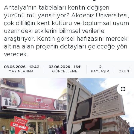
Antalya’nın tabelaları kentin değişen
yüzünü mü yansıtıyor? Akdeniz Üniversitesi,
çok dilliliğin kent kültürü ve toplumsal uyum
üzerindeki etkilerini bilimsel verilerle
araştırıyor. Kentin görsel hafızasını mercek
altına alan projenin detayları geleceğe yön
verecek.
03.06.2026 - 12:42
03.06.2026 - 16:11
2
3
YAYINLANMA
GÜNCELLEME
PAYLAŞIM
OKUNMA