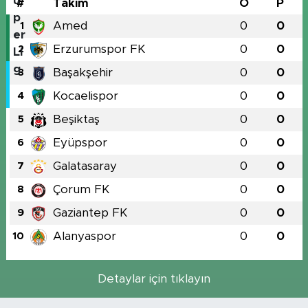
#
Takım
O
P
Amed
0
0
1
Erzurumspor FK
0
0
2
Başakşehir
0
0
3
Kocaelispor
0
0
4
Beşiktaş
0
0
5
Eyüpspor
0
0
6
Galatasaray
0
0
7
Çorum FK
0
0
8
Gaziantep FK
0
0
9
Alanyaspor
0
0
10
Detaylar için tıklayın