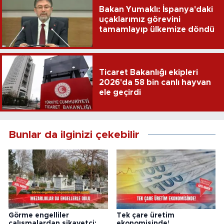
Bakan Yumaklı: İspanya'daki
uçaklarımız görevini
tamamlayıp ülkemize döndü
Ticaret Bakanlığı ekipleri
2026'da 58 bin canlı hayvan
ele geçirdi
Bunlar da ilginizi çekebilir
Görme engelliler
Tek çare üretim
çalışmalardan şikayetçi;
ekonomisinde!