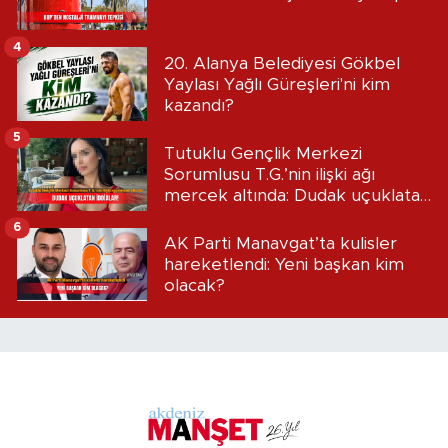
4
20. Alanya Belediyesi Gökbel
Yaylası Yağlı Güreşleri'ni kim
kazandı?
5
Tutuklu Gençlik Merkezi
Sorumlusu T.G.’nin ilişki ağı
mercek altında: Dudak uçuklatan
iddialar!
6
AK Parti Manavgat’ta kulisler
hareketlendi: Yeni başkan kim
olacak?