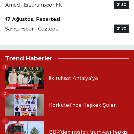
Amed - Erzurumspor FK
21:30
17 Ağustos, Pazartesi
Samsunspor - Göztepe
21:30
Trend Haberler
1
İlk ruhsat Antalya’ya
2
Korkuteli’nde Keşkek Şöleni
3
BBP’den nostalji tramvayı tepkisi