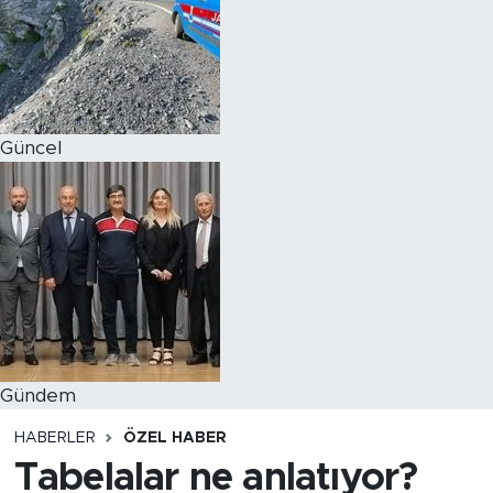
Magazin
Özel Haber
Güncel
Politika
Resmi İlanlar
Sağlık
Spor
Turizm
Gündem
HABERLER
ÖZEL HABER
Tabelalar ne anlatıyor?