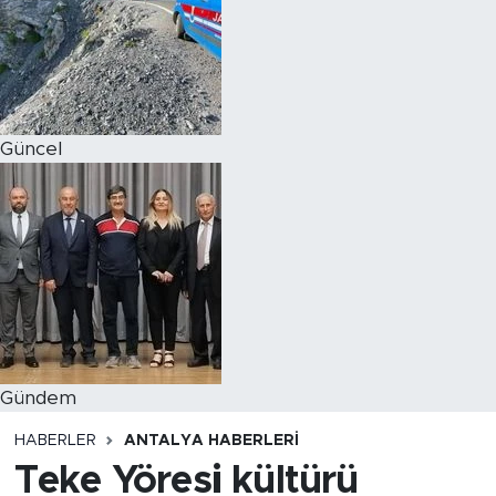
Magazin
Özel Haber
Güncel
Politika
Resmi İlanlar
Sağlık
Spor
Turizm
Gündem
HABERLER
ANTALYA HABERLERI
Teke Yöresi kültürü