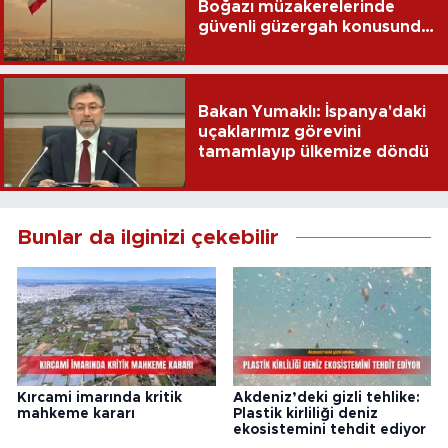
Boğazı müzakerelerinde
güvenli güzergah konusunda
anlaşmaya vardık
Bakan Yumaklı: İspanya'daki
uçaklarımız görevini
tamamlayıp ülkemize döndü
Bunlar da ilginizi çekebilir
Kırcami imarında kritik
Akdeniz’deki gizli tehlike:
mahkeme kararı
Plastik kirliliği deniz
ekosistemini tehdit ediyor