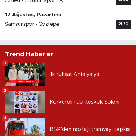
Amed - Erzurumspor FK
17 Ağustos, Pazartesi
Samsunspor - Göztepe
21:30
Trend Haberler
1
İlk ruhsat Antalya’ya
2
Korkuteli’nde Keşkek Şöleni
3
BBP’den nostalji tramvayı tepkisi