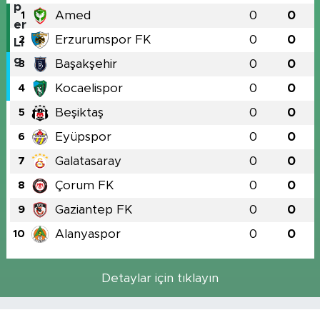
Amed
0
0
1
Erzurumspor FK
0
0
2
Başakşehir
0
0
3
Kocaelispor
0
0
4
Beşiktaş
0
0
5
Eyüpspor
0
0
6
Galatasaray
0
0
7
Çorum FK
0
0
8
Gaziantep FK
0
0
9
Alanyaspor
0
0
10
Detaylar için tıklayın