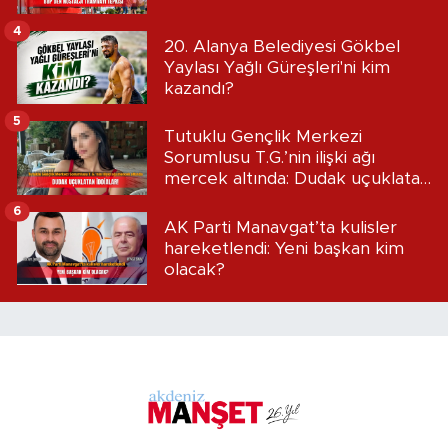
4
20. Alanya Belediyesi Gökbel
Yaylası Yağlı Güreşleri'ni kim
kazandı?
5
Tutuklu Gençlik Merkezi
Sorumlusu T.G.’nin ilişki ağı
mercek altında: Dudak uçuklatan
iddialar!
6
AK Parti Manavgat’ta kulisler
hareketlendi: Yeni başkan kim
olacak?