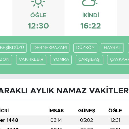
ÖĞLE
İKINDI
12:30
16:22
BEŞİKDÜZÜ
DERNEKPAZARI
DÜZKÖY
HAYRAT
BZON
VAKFIKEBİR
YOMRA
ÇARŞIBAŞI
ÇAYKAR
ARAKLI AYLIK NAMAZ VAKITLER
İCRİ
İMSAK
GÜNEŞ
ÖĞLE
fer 1448
03:14
05:02
12:31