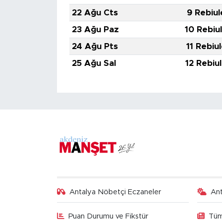
22 Ağu Cts
9 Rebiul
23 Ağu Paz
10 Rebiu
24 Ağu Pts
11 Rebiu
25 Ağu Sal
12 Rebiu
Antalya Nöbetçi Eczaneler
An
Puan Durumu ve Fikstür
Tüm