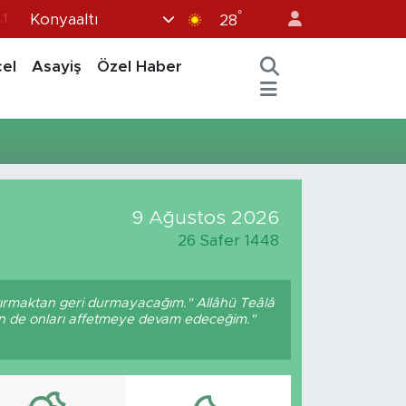
°
Konyaaltı
.1
28
8
el
Asayiş
Özel Haber
2
8
0
4
9 Ağustos 2026
26 Safer 1448
ptırmaktan geri durmayacağım." Allâhü Teâlâ
ben de onları affetmeye devam edeceğim."