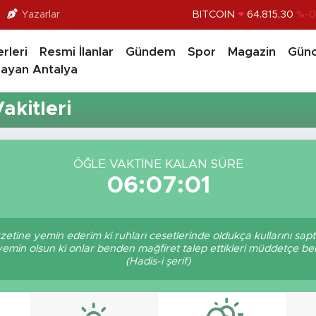
Yazarlar
BITCOIN
64.815,30
%-0
DOLAR
47,7436
%0.1
rleri
Resmi İlanlar
Gündem
Spor
Magazin
Günc
EURO
55,2510
%0.3
ayan Antalya
STERLİN
64,4811
%0.3
kitleri
GRAM ALTIN
6660.55
%
BİST100
13.779
%-1
ÖĞLE VAKTINE KALAN SÜRE
06:07:01
zetine yemin ederim ki ruhları cesetlerinde oldukça kullarını sa
 yemin olsun ki onlar benden mağfiret talep ettikleri müddetçe 
(Hadis-i şerif)