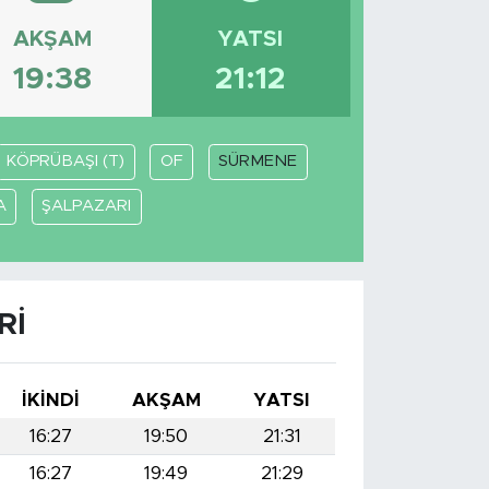
AKŞAM
YATSI
19:38
21:12
KÖPRÜBAŞI (T)
OF
SÜRMENE
A
ŞALPAZARI
RI
İKINDI
AKŞAM
YATSI
16:27
19:50
21:31
16:27
19:49
21:29