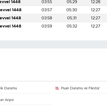
evvel 1448
03:55
05:29
12:28
levvel 1448
03:57
05:30
12:27
levvel 1448
03:58
05:31
12:27
levvel 1448
03:59
05:32
12:27
fik Durumu
Puan Durumu ve Fikstür
er Arşivi