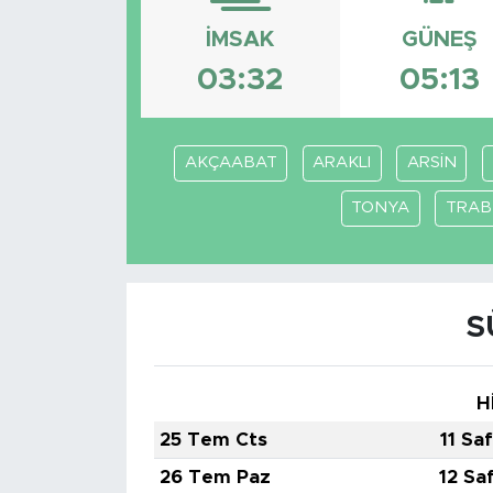
İMSAK
GÜNEŞ
Magazin
03:32
05:13
Özel Haber
Politika
AKÇAABAT
ARAKLI
ARSİN
Resmi İlanlar
TONYA
TRA
Sağlık
Spor
S
Turizm
H
25 Tem Cts
11 Sa
26 Tem Paz
12 Sa