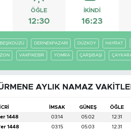
ÖĞLE
İKINDI
12:30
16:23
BEŞİKDÜZÜ
DERNEKPAZARI
DÜZKÖY
HAYRAT
BZON
VAKFIKEBİR
YOMRA
ÇARŞIBAŞI
ÇAYKAR
ÜRMENE AYLIK NAMAZ VAKITLE
İCRİ
İMSAK
GÜNEŞ
ÖĞLE
fer 1448
03:14
05:02
12:31
fer 1448
03:15
05:03
12:31