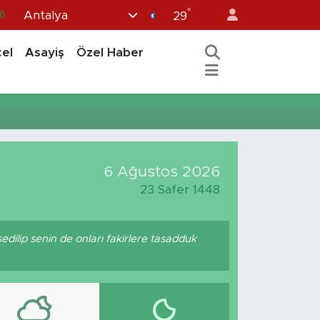
°
Antalya
6
29
6
el
Asayiş
Özel Haber
2
2
2
0
6 Ağustos 2026
23 Safer 1448
hşedilip senin de onları fakirlere tasadduk