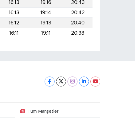
16:13
19:16
20:43
16:13
19:14
20:42
16:12
19:13
20:40
16:11
19:11
20:38
Tüm Manşetler