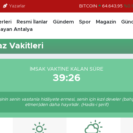
Yazarlar
BITCOIN
64.643,95
%0.1
DOLAR
47,6006
%0.0
rleri
Resmi İlanlar
Gündem
Spor
Magazin
Günc
EURO
55,0250
%0.0
ayan Antalya
STERLİN
64,2398
%0.
 Vakitleri
GRAM ALTIN
6500.87
%0.1
BİST100
13.799
%7
İMSAK VAKTINE KALAN SÜRE
39:26
işinin senin vasıtanla hidâyete ermesi, senin için kızıl develer (ba
etmen)den daha hayırlıdır. (Hadis-i şerif)