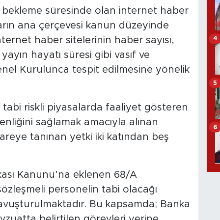
a bekleme süresinde olan internet haber
ların ana çerçevesi kanun düzeyinde
4
ernet haber sitelerinin haber sayısı,
 yayın hayatı süresi gibi vasıf ve
nel Kurulunca tespit edilmesine yönelik
5
tabi riskli piyasalarda faaliyet gösteren
venliğini sağlamak amacıyla alınan
6
areye tanınan yetki iki katından beş
kası Kanunu’na eklenen 68/A
özleşmeli personelin tabi olacağı
 kavuşturulmaktadır. Bu kapsamda; Banka
zuatta belirtilen görevleri yerine