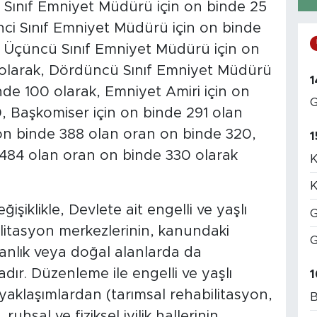
ci Sınıf Emniyet Müdürü için on binde 25
nci Sınıf Emniyet Müdürü için on binde
, Üçüncü Sınıf Emniyet Müdürü için on
 olarak, Dördüncü Sınıf Emniyet Müdürü
1
nde 100 olarak, Emniyet Amiri için on
G
, Başkomiser için on binde 291 olan
 on binde 388 olan oran on binde 320,
1
 484 olan oran on binde 330 olarak
K
K
klikle, Devlete ait engelli ve yaşlı
G
ilitasyon merkezlerinin, kanundaki
G
anlık veya doğal alanlarda da
ır. Düzenleme ile engelli ve yaşlı
1
 yaklaşımlardan (tarımsal rehabilitasyon,
B
uhsal ve fiziksel iyilik hallerinin