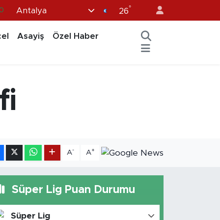
°
Antalya
0
26
3
el
Asayiş
Özel Haber
0
8
0
fi
5
-
+
A
A
Süper Lig Puan Durumu
Süper Lig