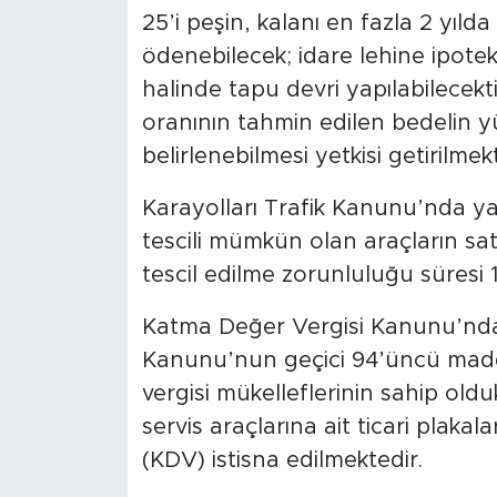
25’i peşin, kalanı en fazla 2 yılda 
ödenebilecek; idare lehine ipot
halinde tapu devri yapılabilecekt
oranının tahmin edilen bedelin y
belirlenebilmesi yetkisi getirilmekt
Karayolları Trafik Kanunu’nda yap
tescili mümkün olan araçların sat
tescil edilme zorunluluğu süresi 
Katma Değer Vergisi Kanunu’nda 
Kanunu’nun geçici 94’üncü madd
vergisi mükelleflerinin sahip old
servis araçlarına ait ticari plaka
(KDV) istisna edilmektedir.