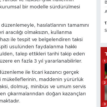
B
 kurumsal bir modelle sürdürülmesi
A
1
 düzenlemeyle, hasılatlarının tamamını
S
i aracılığı olmaksızın, kullanma
hazı ile tespit ve belgelendiren taksi
espiti usulünden faydalanma hakkı
lden, talep ettikleri tarihi takip eden
zere en fazla 3 yıl yararlanabilirler.
1
üzenleme ile ticari kazancı gerçek
si mükelleflerinin, maddenin yürürlük
2
taksi, dolmuş, minibüs ve umum servis
 elden çıkarmalarından doğan kazançları
maktadır.
3