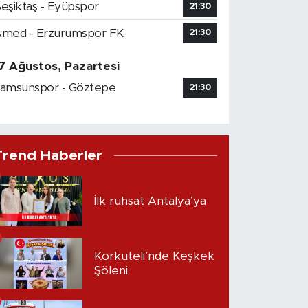
eşiktaş - Eyüpspor
21:30
med - Erzurumspor FK
21:30
7 Ağustos, Pazartesi
amsunspor - Göztepe
21:30
Trend Haberler
İlk ruhsat Antalya’ya
Korkuteli’nde Keşkek
Şöleni