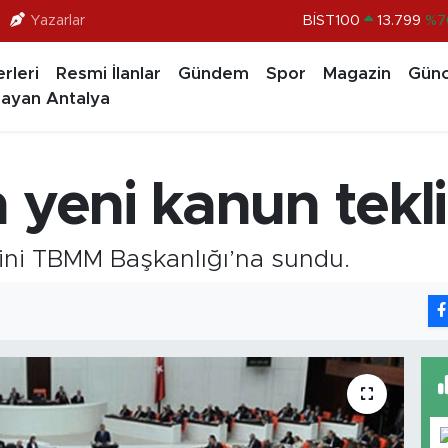
Yazarlar
BİST100
13.799
%7
BITCOIN
64.225,61
%-0.6
rleri
Resmi İlanlar
Gündem
Spor
Magazin
Günc
DOLAR
47,6704
%
ayan Antalya
EURO
55,0406
%-0.0
STERLİN
64,2143
%
 yeni kanun tekli
GRAM ALTIN
6510.40
%0.4
ifini TBMM Başkanlığı’na sundu.