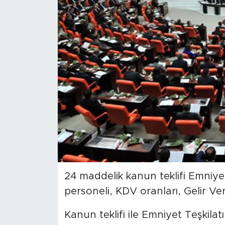
Magazin
Özel Haber
Politika
Resmi İlanlar
Sağlık
Spor
Turizm
24 maddelik kanun teklifi Emniy
personeli, KDV oranları, Gelir Ve
Kanun teklifi ile Emniyet Teşkila