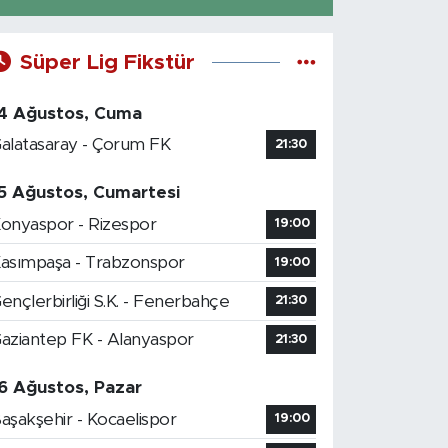
Süper Lig Fikstür
4 Ağustos, Cuma
alatasaray - Çorum FK
21:30
5 Ağustos, Cumartesi
onyaspor - Rizespor
19:00
asımpaşa - Trabzonspor
19:00
ençlerbirliği S.K. - Fenerbahçe
21:30
aziantep FK - Alanyaspor
21:30
6 Ağustos, Pazar
aşakşehir - Kocaelispor
19:00