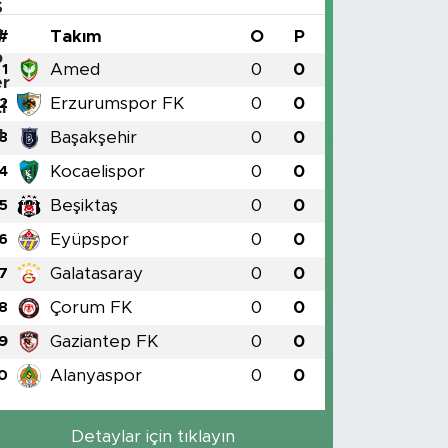
#
Takım
O
P
Amed
0
0
1
Erzurumspor FK
0
0
2
Başakşehir
0
0
3
Kocaelispor
0
0
4
Beşiktaş
0
0
5
Eyüpspor
0
0
6
Galatasaray
0
0
7
Çorum FK
0
0
8
Gaziantep FK
0
0
9
Alanyaspor
0
0
0
Detaylar için tıklayın