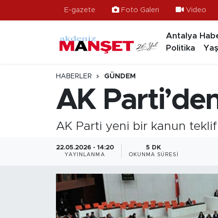
E-gazete
Foto Galeri
Video
Antalya Habe
Asayiş
Hava Durumu
Politika
Yaş
Bilim & Teknoloji
Trafik Durumu
HABERLER
GÜNDEM
Eğitim
Süper Lig Puan Durumu ve Fikstür
AK Parti’den
Ekonomi
Tüm Manşetler
AK Parti yeni bir kanun tekl
Güncel
Son Dakika Haberleri
22.05.2026 - 14:20
5 DK
YAYINLANMA
OKUNMA SÜRESI
Gündem
Haber Arşivi
İlçeler
Kültür- Sanat