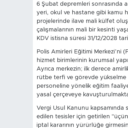
6 Şubat depremleri sonrasında af
yeri, okul ve hastane gibi kamu 
projelerinde ilave mali külfet ol
çalışmalarının mali bir kesinti y
KDV istisna süresi 31/12/2028 tar
Polis Amirleri Eğitimi Merkezi’ni
hizmet birimlerinin kurumsal yap
Ayrıca merkezin; ilk derece amirlik 
rütbe terfi ve görevde yükselme s
personeline yönelik eğitim faaliy
yasal çerçeveye kavuşturulmakta
Vergi Usul Kanunu kapsamında sah
edilen tesisler için getirilen "üçü
iptal kararının yürürlüğe girmes