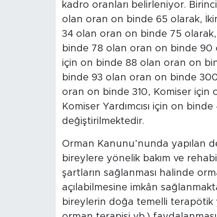
kadro oranları belirleniyor. Birin
olan oran on binde 65 olarak, İki
34 olan oran on binde 75 olarak
binde 78 olan oran on binde 90
için on binde 88 olan oran on bi
binde 93 olan oran on binde 300
oran on binde 310, Komiser için
Komiser Yardımcısı için on binde
değiştirilmektedir.
Orman Kanunu’nunda yapılan değişi
bireylere yönelik bakım ve rehab
şartların sağlanması halinde orm
açılabilmesine imkân sağlanmaktad
bireylerin doğa temelli terapötik
orman terapisi vb.) faydalanması, r