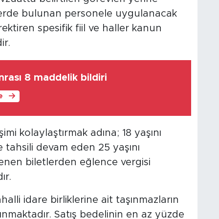
lerde bulunan personele uygulanacak
rektiren spesifik fiil ve haller kanun
ir.
nrası 8 maddelik bildiri
le
şimi kolaylaştırmak adına; 18 yaşını
 tahsili devam eden 25 yaşını
nen biletlerden eğlence vergisi
ır.
halli idare birliklerine ait taşınmazların
nınmaktadır. Satış bedelinin en az yüzde