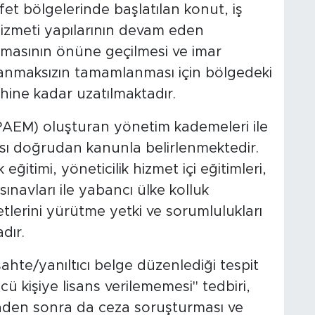
et bölgelerinde başlatılan konut, iş
hizmeti yapılarının devam eden
uşmasının önüne geçilmesi ve imar
aşanmaksızın tamamlanması için bölgedeki
ihine kadar uzatılmaktadır.
 (PAEM) oluşturan yönetim kademeleri ile
ısı doğrudan kanunla belirlenmektedir.
eğitimi, yöneticilik hizmet içi eğitimleri,
ınavları ile yabancı ülke kolluk
etlerini yürütme yetki ve sorumlulukları
dır.
te/yanıltıcı belge düzenlediği tespit
ncü kişiye lisans verilememesi" tedbiri,
inden sonra da ceza soruşturması ve