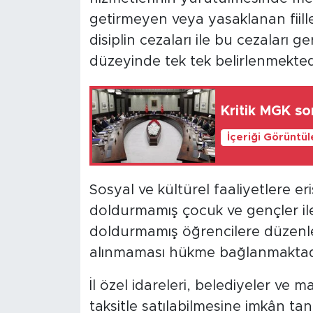
getirmeyen veya yasaklanan fiil
disiplin cezaları ile bu cezaları ge
düzeyinde tek tek belirlenmekted
Kritik MGK so
İçeriği Görüntü
Sosyal ve kültürel faaliyetlere eri
doldurmamış çocuk ve gençler ile
doldurmamış öğrencilere düzenle
alınmaması hükme bağlanmaktad
İl özel idareleri, belediyeler ve ma
taksitle satılabilmesine imkân ta