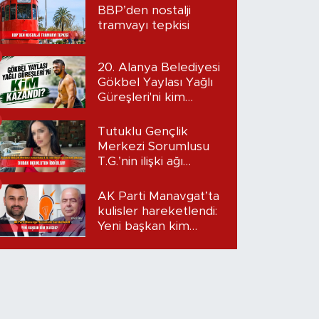
BBP’den nostalji
tramvayı tepkisi
20. Alanya Belediyesi
Gökbel Yaylası Yağlı
Güreşleri'ni kim
kazandı?
Tutuklu Gençlik
Merkezi Sorumlusu
T.G.’nin ilişki ağı
mercek altında:
Dudak uçuklatan
AK Parti Manavgat’ta
iddialar!
kulisler hareketlendi:
Yeni başkan kim
olacak?