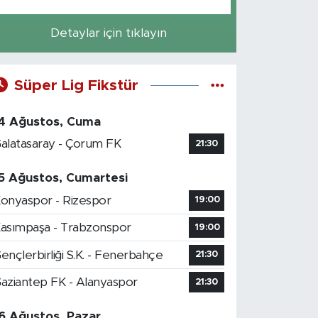
Detaylar için tıklayın
Süper Lig Fikstür
4 Ağustos, Cuma
alatasaray - Çorum FK
21:30
5 Ağustos, Cumartesi
onyaspor - Rizespor
19:00
asımpaşa - Trabzonspor
19:00
ençlerbirliği S.K. - Fenerbahçe
21:30
aziantep FK - Alanyaspor
21:30
6 Ağustos, Pazar