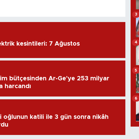
3
4
ktrik kesintileri: 7 Ağustos
5
im bütçesinden Ar-Ge'ye 253 milyar
ra harcandı
6
 oğlunun katili ile 3 gün sonra nikâh
rdu