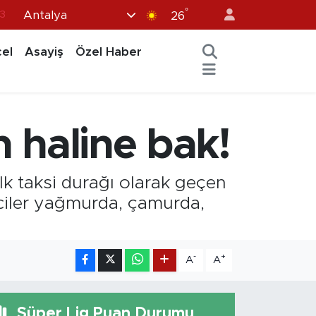
3
°
Antalya
26
6
el
Asayiş
Özel Haber
2
7
5
n haline bak!
0
k taksi durağı olarak geçen
iciler yağmurda, çamurda,
-
+
A
A
Süper Lig Puan Durumu