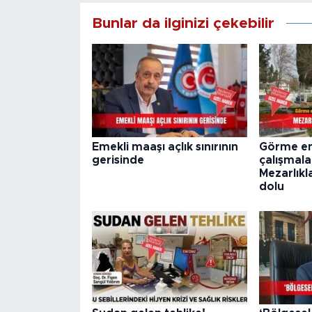
Bunlar da ilginizi çekebilir
Emekli maaşı açlık sınırının
Görme eng
gerisinde
çalışmala
Mezarlıkl
dolu