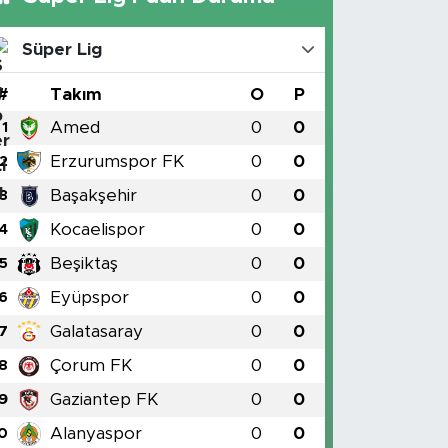
Süper Lig
#
Takım
O
P
Amed
0
0
1
Erzurumspor FK
0
0
2
Başakşehir
0
0
3
Kocaelispor
0
0
4
Beşiktaş
0
0
5
Eyüpspor
0
0
6
Galatasaray
0
0
7
Çorum FK
0
0
8
Gaziantep FK
0
0
9
Alanyaspor
0
0
0