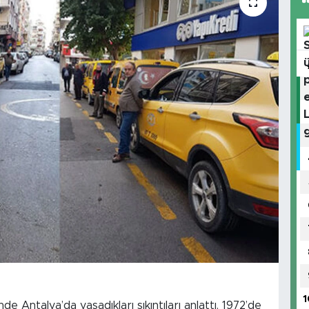
1
 Antalya’da yaşadıkları sıkıntıları anlattı. 1972’de