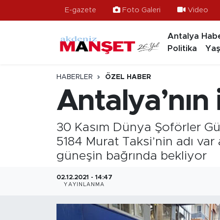
E-gazete
Foto Galeri
Video
Antalya Habe
Asayiş
Hava Durumu
Politika
Yaş
Bilim & Teknoloji
Trafik Durumu
HABERLER
ÖZEL HABER
Eğitim
Süper Lig Puan Durumu ve Fikstür
Antalya’nın 
Ekonomi
Tüm Manşetler
30 Kasım Dünya Şoförler Gün
Güncel
Son Dakika Haberleri
5184 Murat Taksi’nin adı var
güneşin bağrında bekliyor
Gündem
Haber Arşivi
02.12.2021 - 14:47
YAYINLANMA
İlçeler
Kültür- Sanat