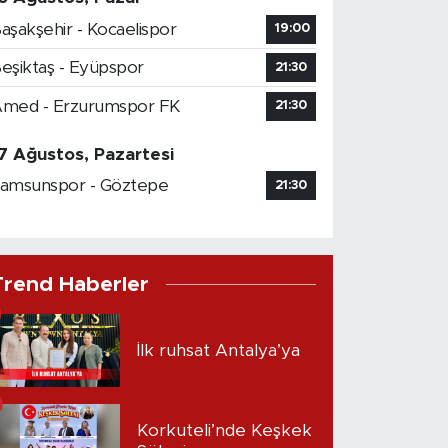
aşakşehir - Kocaelispor
19:00
eşiktaş - Eyüpspor
21:30
med - Erzurumspor FK
21:30
7 Ağustos, Pazartesi
amsunspor - Göztepe
21:30
Trend Haberler
İlk ruhsat Antalya’ya
Korkuteli’nde Keşkek