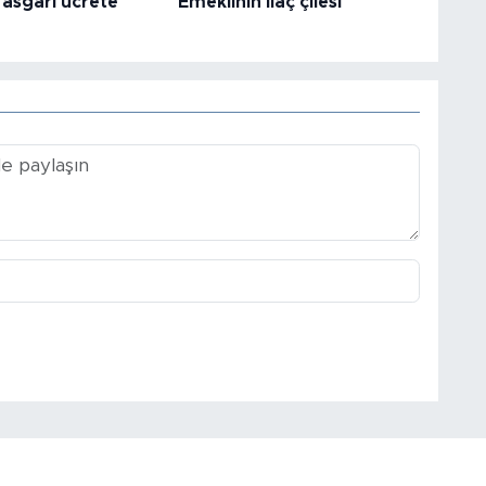
 asgari ücrete
Emeklinin ilaç çilesi