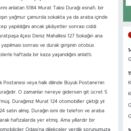
arını anlatan 5184 Murat Taksi Durağı esnafı, bir
a, kışın yağmur çamurda sokakta ya da araba içinde
 cep yapıldığını ancak şikâyetler sonrası ciddi
Muratpaşa ilçesi Deniz Mahallesi 127 Sokağın ana
 yapılması sonrası ve durak girişinin otobüs
1
lerle haftada bir kaza yaşandığını anlattı.
G
1
K
k Postanesi veya halk dilinde Büyük Postane’nin
 durağıdır. O zamanlar nereye gidersen git ücret 5
K
müş. Durağımız Murat 124 otomobiller çıktığı yıl
G
24 satın almış. Durağın ismi de telefon ve araba
G
arak hafızalarda yer etmiş. Ama yıllardır bir
tomobilciler Odası’na dilekçeler verdik sorunumuza
1