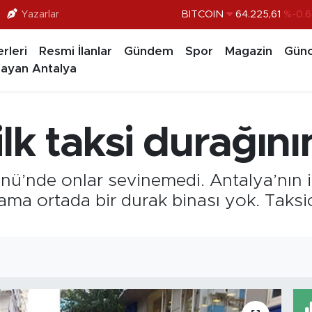
BITCOIN
64.225,61
%-0.6
Yazarlar
DOLAR
47,7143
%0.1
rleri
Resmi İlanlar
Gündem
Spor
Magazin
Günc
EURO
55,0317
%-0.0
ayan Antalya
STERLİN
64,2463
%0.0
GRAM ALTIN
6510.40
%0.4
ilk taksi durağını
BİST100
13.799
%7
ü’nde onlar sevinemedi. Antalya’nın il
 ama ortada bir durak binası yok. Taks