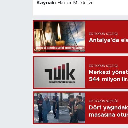
Kaynak:
Haber Merkezi
EDITÖRÜN SEÇTIĞI
Antalya'da ele
EDITÖRÜN SEÇTIĞI
Merkezi yönet
544 milyon li
EDITÖRÜN SEÇTIĞI
Dört yaşındaki
masasına otu