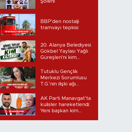
Şöleni
BBP’den nostalji
tramvayı tepkisi
20. Alanya Belediyesi
Gökbel Yaylası Yağlı
Güreşleri'ni kim
kazandı?
Tutuklu Gençlik
Merkezi Sorumlusu
T.G.’nin ilişki ağı
mercek altında:
Dudak uçuklatan
AK Parti Manavgat’ta
iddialar!
kulisler hareketlendi:
Yeni başkan kim
olacak?