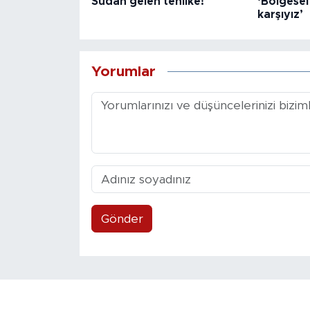
Sudan gelen tehlike!
‘Bölgesel
karşıyız’
Yorumlar
Gönder