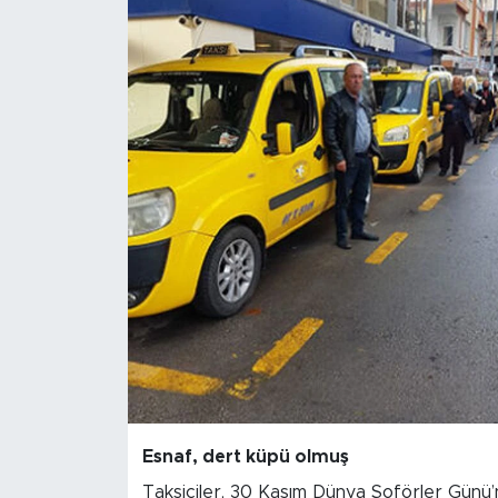
Magazin
Özel Haber
Politika
Resmi İlanlar
Sağlık
Spor
Turizm
Esnaf, dert küpü olmuş
Taksiciler, 30 Kasım Dünya Şoförler Günü’nde