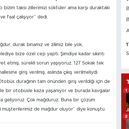
bizim taksi zillerimizi söktüler ama karşı duraktaki
B
 ve faal çalışıyor” dedi.
B
A
1
ğdur, durak binamız ve zilimiz bile yok,
S
diye bize özel cep yaptı. Şimdiye kadar sıkıntı
yet etmiş, sürekli sorun yaşıyoruz. 127 Sokak tek
esine giriş verilmiş, aslında çıkış verilmeliydi.
Otobüs durağının tam önünden giriş verildiği için de
kle bir otobüsle kaza yaşanıyor ve burada kavgalar
1
şıya geliyoruz. Çok mağduruz. Buna bir çözüm
ki müşterilerimiz de mağdur oluyor” diye konuştu.
2