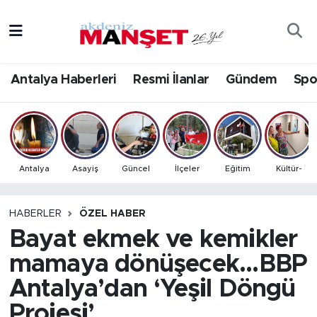
Asayiş
Antalya Nöbetçi Eczaneler
Antalya Haberleri
Resmi İlanlar
Gündem
Spo
Bilim & Teknoloji
Antalya Hava Durumu
Eğitim
Antalya Namaz Vakitleri
Ekonomi
Antalya Trafik Yoğunluk Haritası
Antalya
Asayiş
Güncel
İlçeler
Eğitim
Kültür-
Güncel
Süper Lig Puan Durumu ve Fikstür
HABERLER
ÖZEL HABER
Bayat ekmek ve kemikler
Gündem
Tüm Manşetler
mamaya dönüşecek...BBP
İlçeler
Son Dakika Haberleri
Antalya’dan ‘Yeşil Döngü
Kültür- Sanat
Haber Arşivi
Projesi’