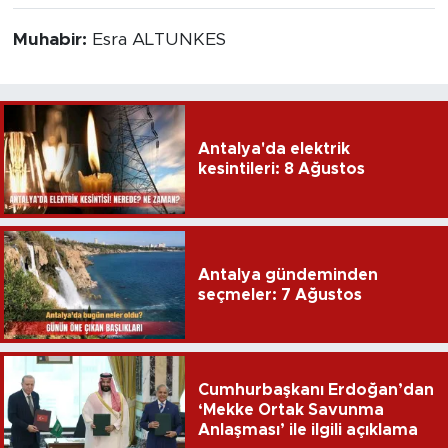
Muhabir:
Esra ALTUNKES
Antalya'da elektrik
kesintileri: 8 Ağustos
Antalya gündeminden
seçmeler: 7 Ağustos
Cumhurbaşkanı Erdoğan’dan
‘Mekke Ortak Savunma
Anlaşması’ ile ilgili açıklama