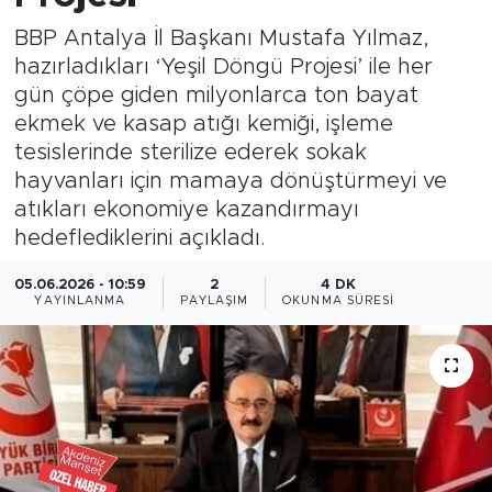
BBP Antalya İl Başkanı Mustafa Yılmaz,
Magazin
hazırladıkları ‘Yeşil Döngü Projesi’ ile her
gün çöpe giden milyonlarca ton bayat
Özel Haber
ekmek ve kasap atığı kemiği, işleme
tesislerinde sterilize ederek sokak
Politika
hayvanları için mamaya dönüştürmeyi ve
Resmi İlanlar
atıkları ekonomiye kazandırmayı
hedeflediklerini açıkladı.
Sağlık
05.06.2026 - 10:59
2
4 DK
YAYINLANMA
PAYLAŞIM
OKUNMA SÜRESI
Spor
Turizm