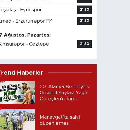
eşiktaş - Eyüpspor
21:30
med - Erzurumspor FK
21:30
7 Ağustos, Pazartesi
amsunspor - Göztepe
21:30
Trend Haberler
20. Alanya Belediyesi
Gökbel Yaylası Yağlı
Güreşleri'ni kim
kazandı?
Manavgat’ta sahil
düzenlemesi