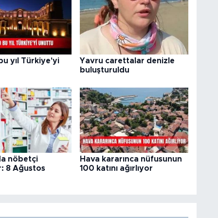
 yıl Türkiye'yi
Yavru carettalar denizle
buluşturuldu
da nöbetçi
Hava kararınca nüfusunun
: 8 Ağustos
100 katını ağırlıyor