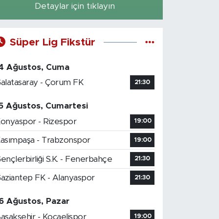
Detaylar için tıklayın
Süper Lig Fikstür
4 Ağustos, Cuma
alatasaray - Çorum FK
21:30
5 Ağustos, Cumartesi
onyaspor - Rizespor
19:00
asımpaşa - Trabzonspor
19:00
ençlerbirliği S.K. - Fenerbahçe
21:30
aziantep FK - Alanyaspor
21:30
6 Ağustos, Pazar
aşakşehir - Kocaelispor
19:00