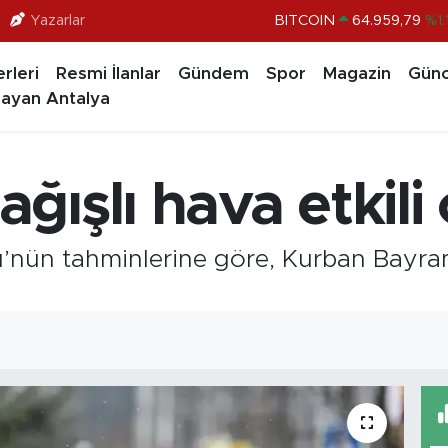
BITCOIN
64.959,79
%1.
Yazarlar
DOLAR
47,7436
%0.1
rleri
Resmi İlanlar
Gündem
Spor
Magazin
Günc
EURO
55,2510
%0.3
ayan Antalya
STERLİN
64,4811
%0.3
GRAM ALTIN
6660.55
%0.0
ışlı hava etkili
BİST100
13.779
%-1
’nün tahminlerine göre, Kurban Bayram