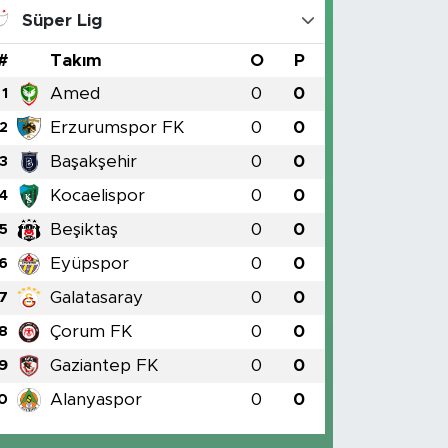
Süper Lig
#
Takım
O
P
Amed
0
0
1
Erzurumspor FK
0
0
2
Başakşehir
0
0
3
Kocaelispor
0
0
4
Beşiktaş
0
0
5
Eyüpspor
0
0
6
Galatasaray
0
0
7
Çorum FK
0
0
8
Gaziantep FK
0
0
9
Alanyaspor
0
0
0