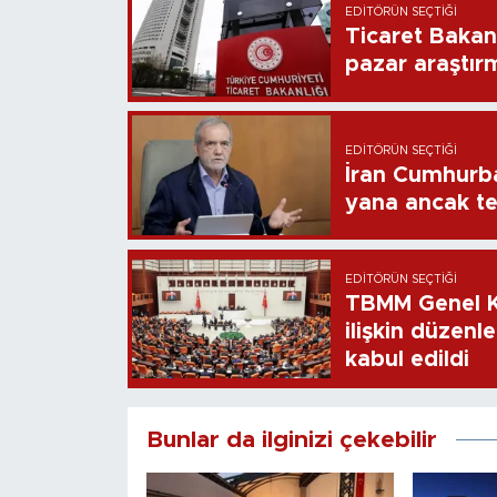
EDITÖRÜN SEÇTIĞI
Ticaret Bakan
pazar araştır
EDITÖRÜN SEÇTIĞI
İran Cumhurb
yana ancak t
EDITÖRÜN SEÇTIĞI
TBMM Genel Ku
ilişkin düzenl
kabul edildi
Bunlar da ilginizi çekebilir