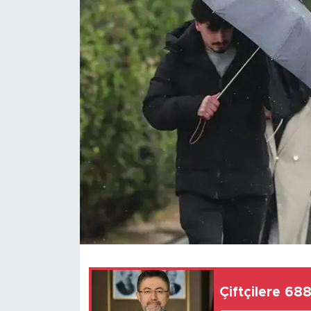
Magazin
Özel Haber
Politika
Resmi İlanlar
Sağlık
Spor
Turizm
Çiftçilere 68