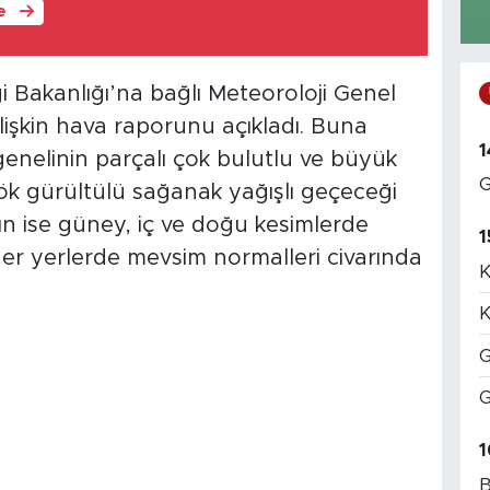
le
iği Bakanlığı’na bağlı Meteoroloji Genel
işkin hava raporunu açıkladı. Buna
1
enelinin parçalı çok bulutlu ve büyük
G
ök gürültülü sağanak yağışlı geçeceği
nın ise güney, iç ve doğu kesimlerde
1
ğer yerlerde mevsim normalleri civarında
K
K
G
G
1
B