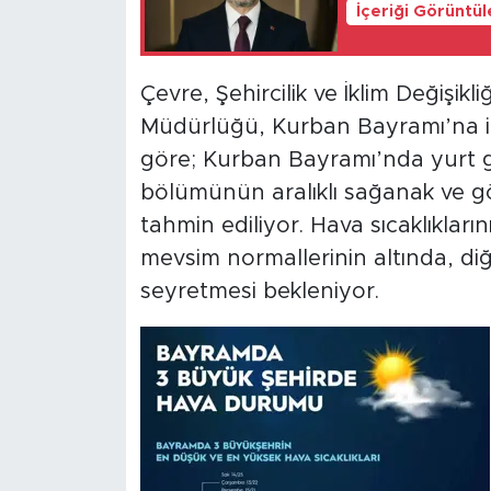
İçeriği Görüntü
Çevre, Şehircilik ve İklim Değişikl
Müdürlüğü, Kurban Bayramı’na il
göre; Kurban Bayramı’nda yurt g
bölümünün aralıklı sağanak ve g
tahmin ediliyor. Hava sıcaklıkları
mevsim normallerinin altında, di
seyretmesi bekleniyor.