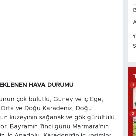
B
A
1
S
BEKLENEN HAVA DURUMU
1
nün çok bulutlu, Güney ve İç Ege,
, Orta ve Doğu Karadeniz, Doğu
2
n kuzeyinin sağanak ve gök gürültülü
or. Bayramın 1'inci günü Marmara'nın
 İç Anadolu, Karadeniz'in iç kesimleri,