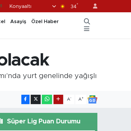
11
°
Konyaaltı
34
8
el
Asayiş
Özel Haber
2
8
3
 olacak
4
ı’nda yurt genelinde yağışlı
-
+
A
A
Süper Lig Puan Durumu