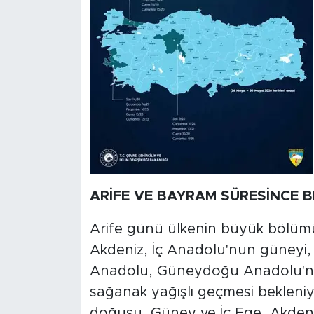
ARİFE VE BAYRAM SÜRESİNCE 
Arife günü ülkenin büyük bölümü
Akdeniz, İç Anadolu'nun güneyi
Anadolu, Güneydoğu Anadolu'nu
sağanak yağışlı geçmesi bekleniy
doğusu, Güney ve İç Ege, Akdeniz,