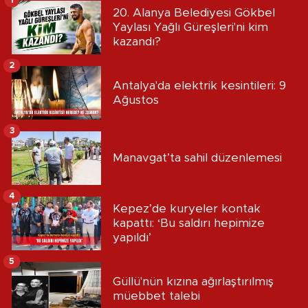
1
20. Alanya Belediyesi Gökbel
Yaylası Yağlı Güreşleri'ni kim
kazandı?
2
Antalya'da elektrik kesintileri: 9
Ağustos
3
Manavgat’ta sahil düzenlemesi
4
Kepez’de kuryeler kontak
kapattı: ‘Bu saldırı hepimize
yapıldı’
5
Güllü'nün kızına ağırlaştırılmış
müebbet talebi