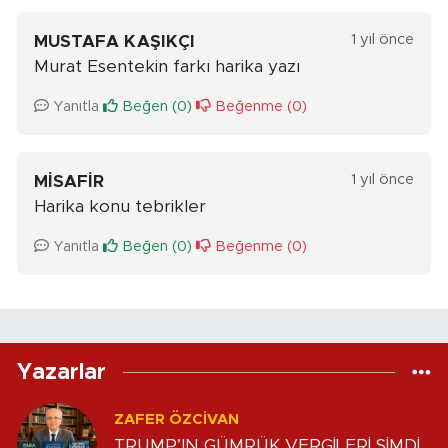
1 yıl önce
MUSTAFA KAŞIKÇI
Murat Esentekin farkı harika yazı
Yanıtla
Beğen (
0
)
Beğenme (
0
)
1 yıl önce
MISAFIR
Harika konu tebrikler
Yanıtla
Beğen (
0
)
Beğenme (
0
)
Yazarlar
ZAFER ÖZCIVAN
TRUMP’IN GÜMRÜK VERGİLERİ ŞİMDİ