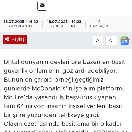
Magazin
18.07.2025 - 14:22
18.07.2025 - 14:23
4
Özel Haber
YAYINLANMA
GÜNCELLEME
PAYLAŞIM
Paylaş
-
+
Politika
A
A
Resmi İlanlar
Dijital dünyanın devleri bile bazen en basit
güvenlik önlemlerini göz ardı edebiliyor.
Sağlık
Bunun en çarpıcı örneği geçtiğimiz
Spor
günlerde McDonald’s’ın işe alım platformu
McHire’da yaşandı. İş başvurusu yapan
Turizm
tam 64 milyon insanın kişisel verileri, basit
bir şifre yüzünden tehlikeye girdi.
Olayın özeti aslında basit ama bir o kadar