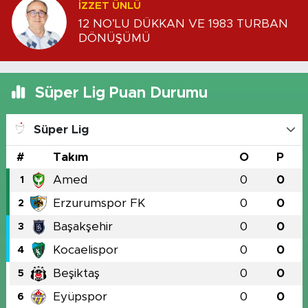
İZZET ÜNLÜ
12 NO’LU DÜKKAN VE 1983 TURBAN
DÖNÜŞÜMÜ
Süper Lig Puan Durumu
Süper Lig
#
Takım
O
P
Amed
0
0
1
Erzurumspor FK
0
0
2
Başakşehir
0
0
3
Kocaelispor
0
0
4
Beşiktaş
0
0
5
Eyüpspor
0
0
6