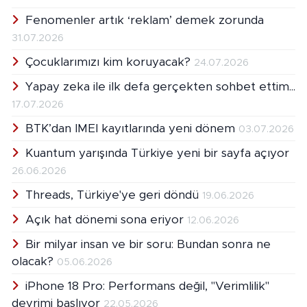
Fenomenler artık ‘reklam’ demek zorunda
31.07.2026
Çocuklarımızı kim koruyacak?
24.07.2026
Yapay zeka ile ilk defa gerçekten sohbet ettim...
17.07.2026
BTK’dan IMEI kayıtlarında yeni dönem
03.07.2026
Kuantum yarışında Türkiye yeni bir sayfa açıyor
26.06.2026
Threads, Türkiye'ye geri döndü
19.06.2026
Açık hat dönemi sona eriyor
12.06.2026
Bir milyar insan ve bir soru: Bundan sonra ne
olacak?
05.06.2026
iPhone 18 Pro: Performans değil, "Verimlilik"
devrimi başlıyor
22.05.2026