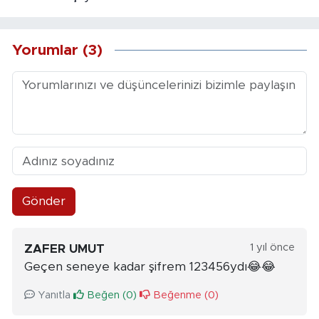
Yorumlar (3)
Gönder
1 yıl önce
ZAFER UMUT
Geçen seneye kadar şifrem 123456ydı😂😂
Yanıtla
Beğen (
0
)
Beğenme (
0
)