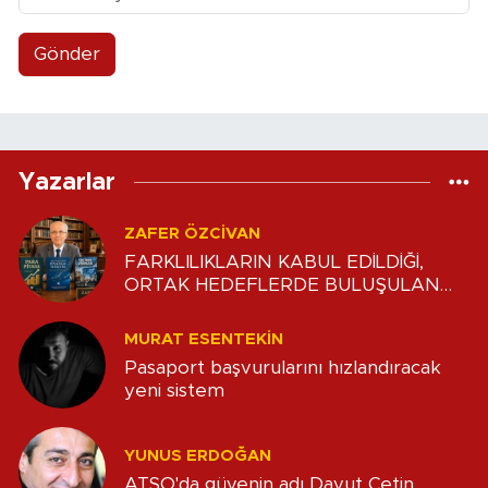
Gönder
Yazarlar
ZAFER ÖZCIVAN
FARKLILIKLARIN KABUL EDİLDİĞİ,
ORTAK HEDEFLERDE BULUŞULAN
DENGE
MURAT ESENTEKIN
Pasaport başvurularını hızlandıracak
yeni sistem
YUNUS ERDOĞAN
ATSO'da güvenin adı Davut Çetin