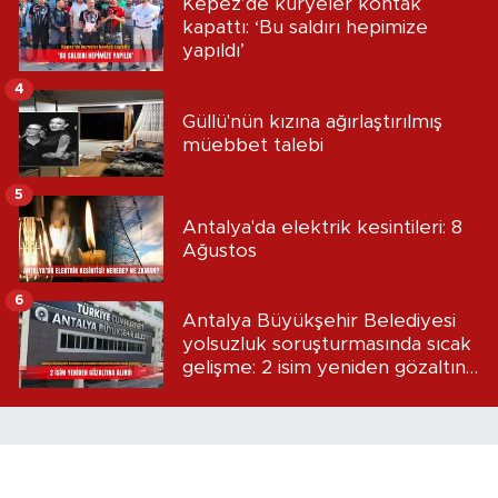
Kepez’de kuryeler kontak
kapattı: ‘Bu saldırı hepimize
yapıldı’
4
Güllü'nün kızına ağırlaştırılmış
müebbet talebi
5
Antalya'da elektrik kesintileri: 8
Ağustos
6
Antalya Büyükşehir Belediyesi
yolsuzluk soruşturmasında sıcak
gelişme: 2 isim yeniden gözaltına
alındı