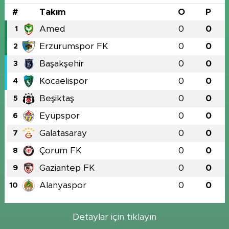
#
Takım
O
P
Amed
0
0
1
Erzurumspor FK
0
0
2
Başakşehir
0
0
3
Kocaelispor
0
0
4
Beşiktaş
0
0
5
Eyüpspor
0
0
6
Galatasaray
0
0
7
Çorum FK
0
0
8
Gaziantep FK
0
0
9
Alanyaspor
0
0
10
Detaylar için tıklayın