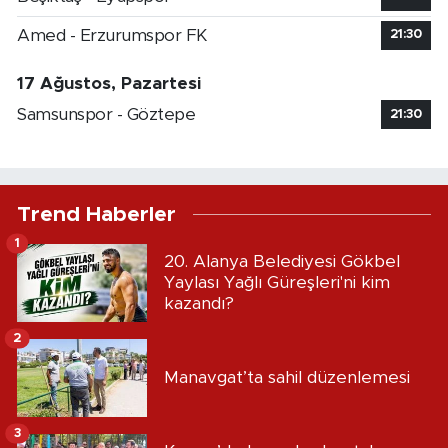
Amed - Erzurumspor FK
21:30
17 Ağustos, Pazartesi
Samsunspor - Göztepe
21:30
Trend Haberler
1
20. Alanya Belediyesi Gökbel
Yaylası Yağlı Güreşleri'ni kim
kazandı?
2
Manavgat’ta sahil düzenlemesi
3