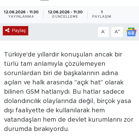
Magazin
12.06.2026 - 11:30
12.06.2026 - 11:30
1
YAYINLANMA
GÜNCELLEME
PAYLAŞIM
Özel Haber
Paylaş
-
+
A
A
Politika
Türkiye'de yıllardır konuşulan ancak bir
Resmi İlanlar
türlü tam anlamıyla çözülemeyen
sorunlardan biri de başkalarının adına
Sağlık
açılan ve halk arasında "açık hat" olarak
Spor
bilinen GSM hatlarıydı. Bu hatlar sadece
dolandırıcılık olaylarında değil, birçok yasa
Turizm
dışı faaliyette de kullanılarak hem
vatandaşları hem de devlet kurumlarını zor
durumda bırakıyordu.