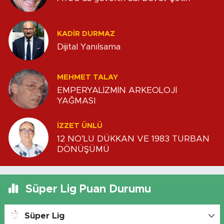
KADIR DURMAZ
Dijital Yanılsama
MEHMET TALAY
EMPERYALİZMİN ARKEOLOJİ
YAĞMASI
İZZET ÜNLÜ
12 NO’LU DÜKKAN VE 1983 TURBAN
DÖNÜŞÜMÜ
Süper Lig Puan Durumu
Süper Lig