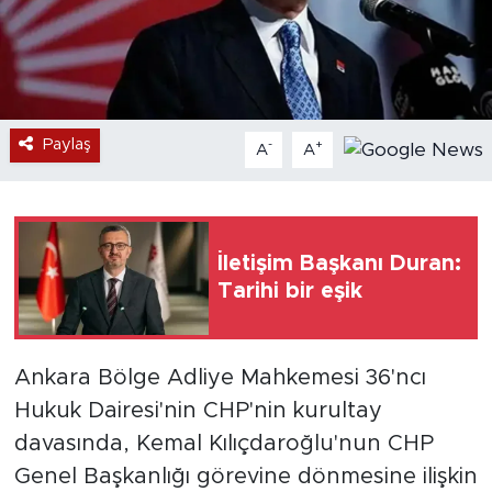
Paylaş
-
+
A
A
İletişim Başkanı Duran:
Tarihi bir eşik
Ankara Bölge Adliye Mahkemesi 36'ncı
Hukuk Dairesi'nin CHP'nin kurultay
davasında, Kemal Kılıçdaroğlu'nun CHP
Genel Başkanlığı görevine dönmesine ilişkin