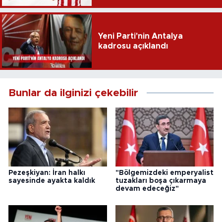
Yeni Parti'nin Antalya
kadrosu açıklandı
Bunlar da ilginizi çekebilir
Pezeşkiyan: İran halkı
"Bölgemizdeki emperyalist
sayesinde ayakta kaldık
tuzakları boşa çıkarmaya
devam edeceğiz"