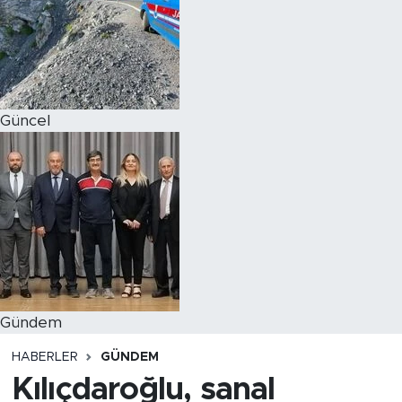
Magazin
Özel Haber
Güncel
Politika
Resmi İlanlar
Sağlık
Spor
Turizm
Gündem
HABERLER
GÜNDEM
Kılıçdaroğlu, sanal