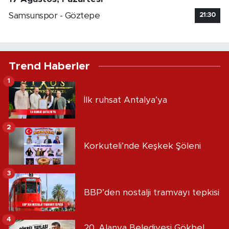
Samsunspor - Göztepe
21:30
Trend Haberler
1
İlk ruhsat Antalya’ya
2
Korkuteli’nde Keşkek Şöleni
3
BBP’den nostalji tramvayı tepkisi
4
20. Alanya Belediyesi Gökbel