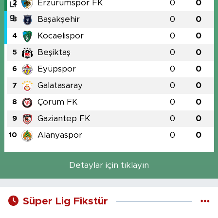
Erzurumspor FK
0
0
2
Başakşehir
0
0
3
Kocaelispor
0
0
4
Beşiktaş
0
0
5
Eyüpspor
0
0
6
Galatasaray
0
0
7
Çorum FK
0
0
8
Gaziantep FK
0
0
9
Alanyaspor
0
0
10
Detaylar için tıklayın
Süper Lig Fikstür