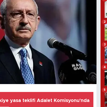
2
3
4
5
iye yasa teklifi Adalet Komisyonu'nda