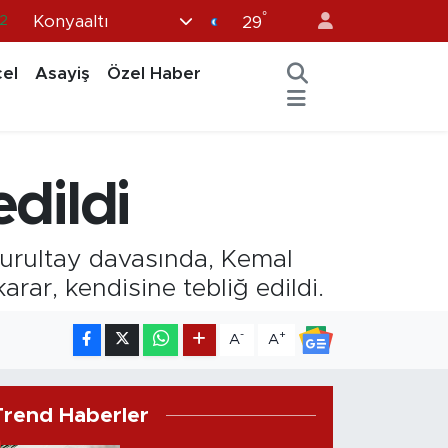
°
Konyaaltı
.2
29
7
el
Asayiş
Özel Haber
7
5
9
edildi
9
urultay davasında, Kemal
rar, kendisine tebliğ edildi.
-
+
A
A
Trend Haberler