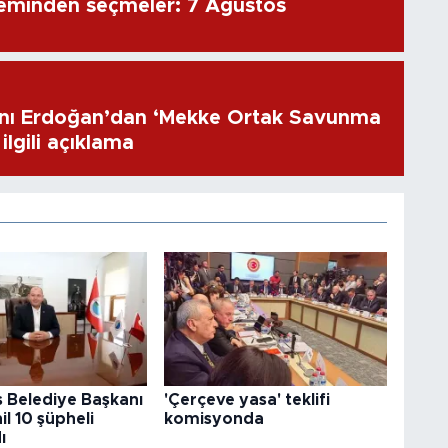
eminden seçmeler: 7 Ağustos
ı Erdoğan’dan ‘Mekke Ortak Savunma
ilgili açıklama
 Belediye Başkanı
'Çerçeve yasa' teklifi
il 10 şüpheli
komisyonda
ı