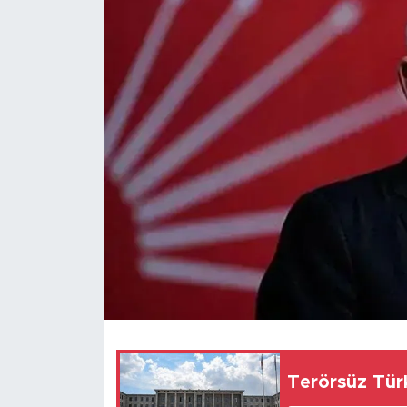
Magazin
Özel Haber
Politika
Resmi İlanlar
Sağlık
Spor
Turizm
Terörsüz Türk