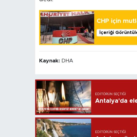
CHP için mutla
İçeriği Görüntü
Kaynak:
DHA
EDITÖRÜN SEÇTIĞI
Antalya'da ele
EDITÖRÜN SEÇTIĞI