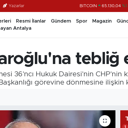
Yazarlar
BITCOIN
65.130,04
%1
DOLAR
47,7106
%0.1
rleri
Resmi İlanlar
Gündem
Spor
Magazin
Günc
EURO
55,1652
%0.2
ayan Antalya
STERLİN
64,4046
%0.3
GRAM ALTIN
6648.99
%2.5
aroğlu'na tebliğ 
BİST100
13.773
%-1
si 36'ncı Hukuk Dairesi'nin CHP'nin k
aşkanlığı görevine dönmesine ilişkin ka
1