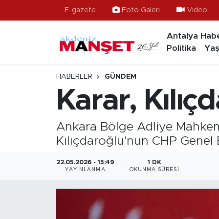
E-gazete
Foto Galeri
Video
Antalya Habe
Asayiş
Antalya Nöbetçi Eczaneler
Politika
Yaş
Bilim & Teknoloji
Antalya Hava Durumu
HABERLER
GÜNDEM
Eğitim
Antalya Namaz Vakitleri
Karar, Kılıçd
Ekonomi
Antalya Trafik Yoğunluk Haritası
Ankara Bölge Adliye Mahkeme
Güncel
Süper Lig Puan Durumu ve Fikstür
Kılıçdaroğlu'nun CHP Genel B
Gündem
Tüm Manşetler
22.05.2026 - 15:49
1 DK
YAYINLANMA
OKUNMA SÜRESI
İlçeler
Son Dakika Haberleri
Kültür- Sanat
Haber Arşivi