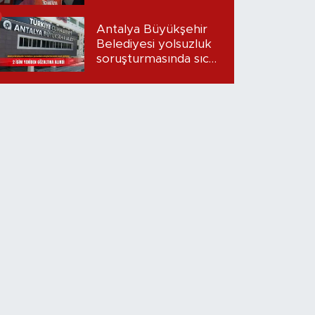
Antalya Büyükşehir
Belediyesi yolsuzluk
soruşturmasında sıcak
gelişme: 2 isim
yeniden gözaltına
alındı