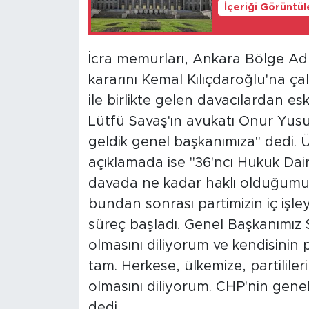
İçeriği Görüntü
İcra memurları, Ankara Bölge Adl
kararını Kemal Kılıçdaroğlu'na çal
ile birlikte gelen davacılardan e
Lütfü Savaş'ın avukatı Onur Yus
geldik genel başkanımıza" dedi. Ü
açıklamada ise "36'ncı Hukuk Dair
davada ne kadar haklı olduğumuz
bundan sonrası partimizin iç işleyi
süreç başladı. Genel Başkanımız S
olmasını diliyorum ve kendisinin p
tam. Herkese, ülkemize, partililer
olmasını diliyorum. CHP'nin gene
dedi.