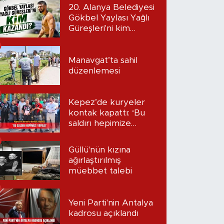
20. Alanya Belediyesi
Gökbel Yaylası Yağlı
Güreşleri'ni kim
kazandı?
Manavgat’ta sahil
düzenlemesi
Kepez’de kuryeler
kontak kapattı: ‘Bu
saldırı hepimize
yapıldı’
Güllü'nün kızına
ağırlaştırılmış
müebbet talebi
Yeni Parti'nin Antalya
kadrosu açıklandı