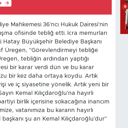
le
6
iye Mahkemesi 36'ncı Hukuk Dairesi'nin
ışma ofisinde tebliğ etti. İcra memurları
ski Hatay Büyükşehir Belediye Başkanı
uf Üregen, "Görevlendirmeyi tebliğe
regen, tebliğin ardından yaptığı
esi bir karar verdi dün ve bu karar
u bir kez daha ortaya koydu. Artık
şi ve iç siyasetine yönelik. Artık yeni bir
ayın Kemal Kılıçdaroğlu'na hayırlı
artiyi birlik içerisine sokacağına inancım
imize, vatanımıza bu kararın hayırlı
l başkanı şu an Kemal Kılıçdaroğlu'dur"