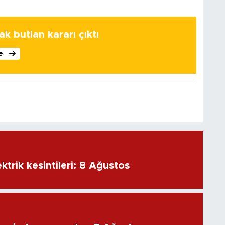
k butlan kararı çıktı
le
ktrik kesintileri: 8 Ağustos