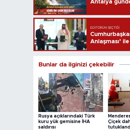
Antalya günd
EDITÖRÜN SEÇTIĞI
Cumhurbaşkan
Anlaşması’ ile 
Bunlar da ilginizi çekebilir
Rusya açıklarındaki Türk
Menderes
kuru yük gemisine İHA
Çiçek dah
saldırısı
tutukland