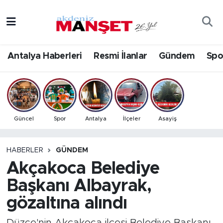
Asayiş
Antalya Nöbetçi Eczaneler
Antalya Haberleri
Resmi İlanlar
Gündem
Spo
Bilim & Teknoloji
Antalya Hava Durumu
Eğitim
Antalya Namaz Vakitleri
Ekonomi
Antalya Trafik Yoğunluk Haritası
Güncel
Spor
Antalya
İlçeler
Asayiş
Güncel
Süper Lig Puan Durumu ve Fikstür
HABERLER
GÜNDEM
Akçakoca Belediye
Gündem
Tüm Manşetler
Başkanı Albayrak,
İlçeler
Son Dakika Haberleri
gözaltına alındı
Kültür- Sanat
Haber Arşivi
Düzce'nin Akçakoca ilçesi Belediye Başkanı