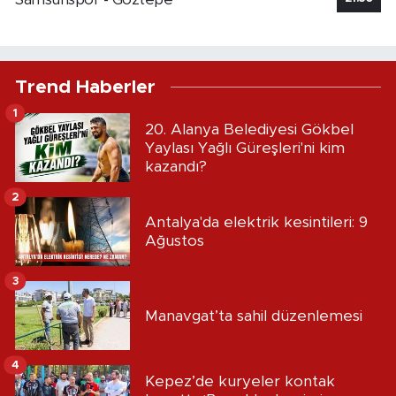
Trend Haberler
1
20. Alanya Belediyesi Gökbel
Yaylası Yağlı Güreşleri'ni kim
kazandı?
2
Antalya'da elektrik kesintileri: 9
Ağustos
3
Manavgat’ta sahil düzenlemesi
4
Kepez’de kuryeler kontak