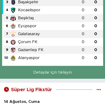
Başakşehir
0
0
3
Kocaelispor
0
0
4
Beşiktaş
0
0
5
Eyüpspor
0
0
6
Galatasaray
0
0
7
Çorum FK
0
0
8
Gaziantep FK
0
0
9
Alanyaspor
0
0
10
Detaylar için tıklayın
Süper Lig Fikstür
14 Ağustos, Cuma