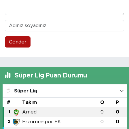
Gönder
Süper Lig Puan Durumu
Süper Lig
#
Takım
O
P
Amed
0
0
1
Erzurumspor FK
0
0
2