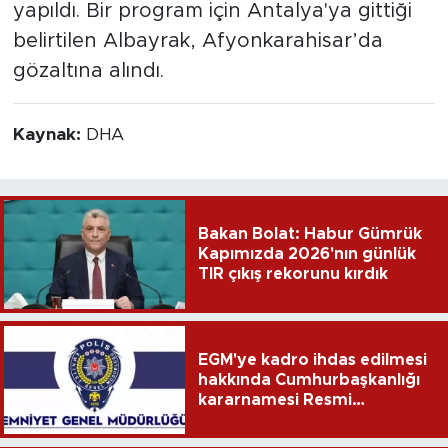
yapıldı. Bir program için Antalya'ya gittiği
belirtilen Albayrak, Afyonkarahisar’da
gözaltına alındı.
Kaynak:
DHA
Bakan Bolat: Habur Gümrük
Kapımızda 2026'nın günlük
TIR çıkış rekorunu kırdık
EGM'ye kadro ihdas edilmesi
hakkında Cumhurbaşkanlığı
kararnamesi Resmi
Gazete'de