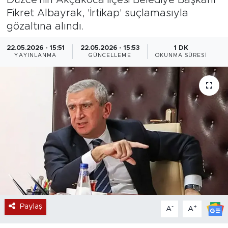
Fikret Albayrak, 'İrtikap' suçlamasıyla
Magazin
gözaltına alındı.
Özel Haber
22.05.2026 - 15:51
22.05.2026 - 15:53
1 DK
YAYINLANMA
GÜNCELLEME
OKUNMA SÜRESI
Politika
Resmi İlanlar
Sağlık
Spor
Turizm
Paylaş
-
+
A
A