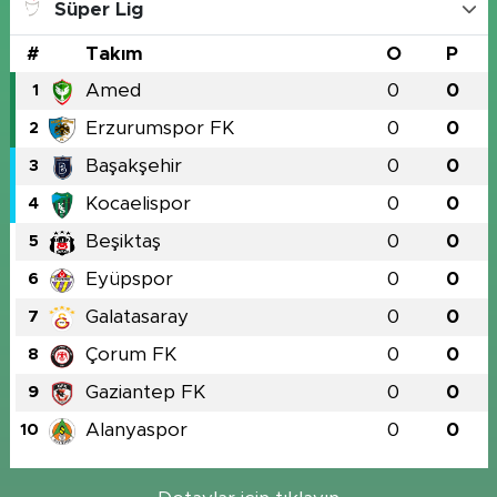
Süper Lig
#
Takım
O
P
Amed
0
0
1
Erzurumspor FK
0
0
2
Başakşehir
0
0
3
Kocaelispor
0
0
4
Beşiktaş
0
0
5
Eyüpspor
0
0
6
Galatasaray
0
0
7
Çorum FK
0
0
8
Gaziantep FK
0
0
9
Alanyaspor
0
0
10