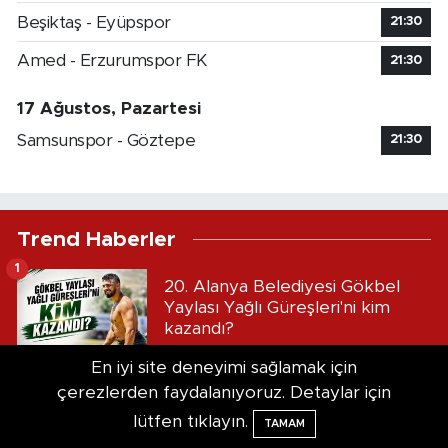
Beşiktaş - Eyüpspor
21:30
Amed - Erzurumspor FK
21:30
17 Ağustos, Pazartesi
Samsunspor - Göztepe
21:30
Trend Haberler
1
20. Alanya Belediyesi Gökbel
Yaylası Yağlı Güreşleri'ni kim
kazandı?
2
En iyi site deneyimi sağlamak için
çerezlerden faydalanıyoruz. Detaylar için
Manavgat’ta sahil düzenlemesi
lütfen tıklayın.
TAMAM