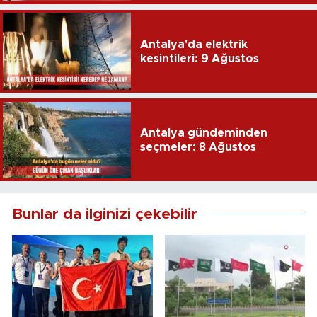
Antalya'da elektrik
kesintileri: 9 Ağustos
Antalya gündeminden
seçmeler: 8 Ağustos
Bunlar da ilginizi çekebilir