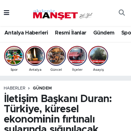
Asayiş
Antalya Nöbetçi Eczaneler
Antalya Haberleri
Resmi İlanlar
Gündem
Spo
Bilim & Teknoloji
Antalya Hava Durumu
Eğitim
Antalya Namaz Vakitleri
Ekonomi
Antalya Trafik Yoğunluk Haritası
Spor
Antalya
Güncel
İlçeler
Asayiş
Güncel
Süper Lig Puan Durumu ve Fikstür
HABERLER
GÜNDEM
İletişim Başkanı Duran:
Gündem
Tüm Manşetler
Türkiye, küresel
İlçeler
Son Dakika Haberleri
ekonominin fırtınalı
Kültür- Sanat
Haber Arşivi
sularında sığınılacak