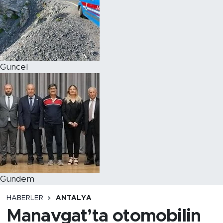
Magazin
Özel Haber
Güncel
Politika
Resmi İlanlar
Sağlık
Spor
Turizm
Gündem
HABERLER
ANTALYA
Manavgat’ta otomobilin