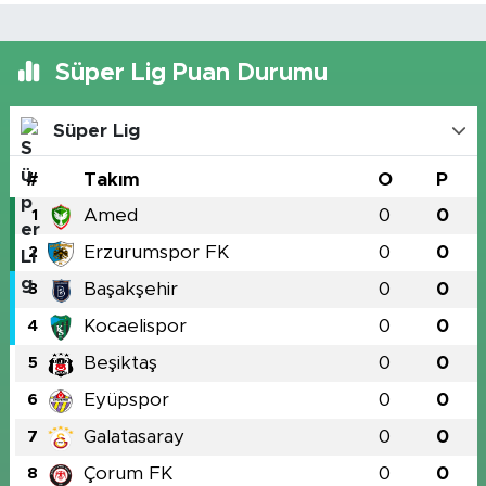
Süper Lig Puan Durumu
Süper Lig
#
Takım
O
P
Amed
0
0
1
Erzurumspor FK
0
0
2
Başakşehir
0
0
3
Kocaelispor
0
0
4
Beşiktaş
0
0
5
Eyüpspor
0
0
6
Galatasaray
0
0
7
Çorum FK
0
0
8