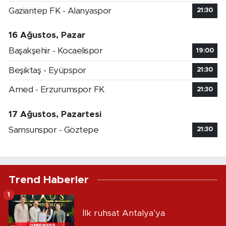
Gaziantep FK - Alanyaspor
21:30
16 Ağustos, Pazar
Başakşehir - Kocaelispor
19:00
Beşiktaş - Eyüpspor
21:30
Amed - Erzurumspor FK
21:30
17 Ağustos, Pazartesi
Samsunspor - Göztepe
21:30
Trend Haberler
1
İlk ruhsat Antalya’ya