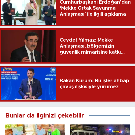
Cumhurbaşkanı Erdoğan’dan
‘Mekke Ortak Savunma
Anlaşması’ ile ilgili açıklama
Cevdet Yılmaz: Mekke
Anlaşması, bölgemizin
güvenlik mimarisine katkı
sağlayacak
Bakan Kurum: Bu işler ahbap
çavuş ilişkisiyle yürümez
Bunlar da ilginizi çekebilir