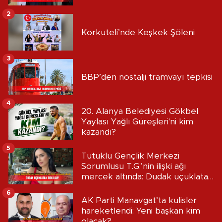
2
Korkuteli’nde Keşkek Şöleni
3
BBP’den nostalji tramvayı tepkisi
4
20. Alanya Belediyesi Gökbel
Yaylası Yağlı Güreşleri'ni kim
kazandı?
5
Tutuklu Gençlik Merkezi
Sorumlusu T.G.’nin ilişki ağı
mercek altında: Dudak uçuklatan
iddialar!
6
AK Parti Manavgat’ta kulisler
hareketlendi: Yeni başkan kim
olacak?