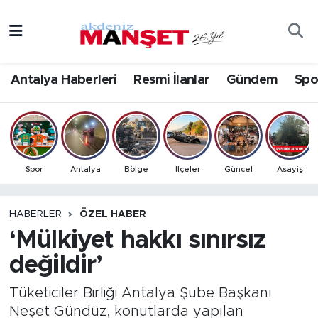
Asayiş
Antalya Nöbetçi Eczaneler
Antalya Haberleri
Resmi İlanlar
Gündem
Spo
Bilim & Teknoloji
Antalya Hava Durumu
Eğitim
Antalya Namaz Vakitleri
Ekonomi
Antalya Trafik Yoğunluk Haritası
Spor
Antalya
Bölge
İlçeler
Güncel
Asayiş
Güncel
Süper Lig Puan Durumu ve Fikstür
HABERLER
ÖZEL HABER
‘Mülkiyet hakkı sınırsız
Gündem
Tüm Manşetler
değildir’
İlçeler
Son Dakika Haberleri
Tüketiciler Birliği Antalya Şube Başkanı
Kültür- Sanat
Haber Arşivi
Neşet Gündüz, konutlarda yapılan