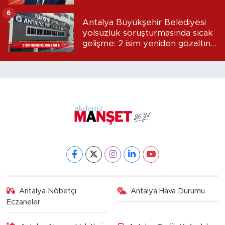
6
Antalya Büyükşehir Belediyesi
yolsuzluk soruşturmasında sıcak
gelişme: 2 isim yeniden gözaltına
alındı
Antalya Nöbetçi
Antalya Hava Durumu
Eczaneler