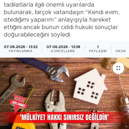
tadilatlarla ilgili önemli uyarılarda
Magazin
bulunarak, birçok vatandaşın “Kendi evim,
istediğimi yaparım” anlayışıyla hareket
Özel Haber
ettiğini ancak bunun ciddi hukuki sonuçlar
doğurabileceğini söyledi.
Politika
07.06.2026 - 13:32
07.06.2026 - 13:38
1
4
YAYINLANMA
GÜNCELLEME
PAYLAŞIM
OKUNM
Resmi İlanlar
Sağlık
Spor
Turizm