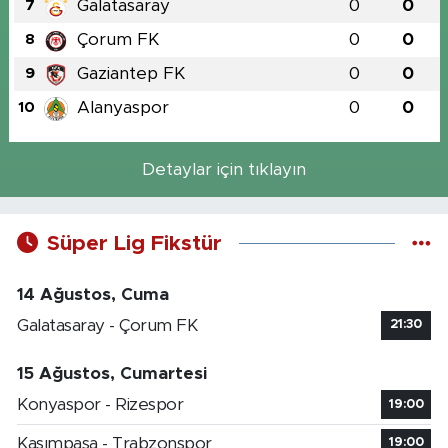
Galatasaray
0
0
7
Çorum FK
0
0
8
Gaziantep FK
0
0
9
Alanyaspor
0
0
10
Detaylar için tıklayın
Süper Lig Fikstür
14 Ağustos, Cuma
Galatasaray - Çorum FK
21:30
15 Ağustos, Cumartesi
Konyaspor - Rizespor
19:00
Kasımpaşa - Trabzonspor
19:00