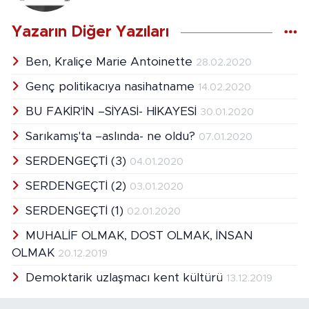
Yazarın Diğer Yazıları
Ben, Kraliçe Marie Antoinette
28.02.2020
Genç politikacıya nasihatname
14.02.2020
BU FAKİR'İN –SİYASİ- HİKAYESİ
30.01.2020
Sarıkamış'ta –aslında- ne oldu?
07.01.2020
SERDENGEÇTİ (3)
04.01.2020
SERDENGEÇTİ (2)
03.01.2020
SERDENGEÇTİ (1)
02.01.2020
MUHALİF OLMAK, DOST OLMAK, İNSAN
OLMAK
20.12.2019
Demoktarik uzlaşmacı kent kültürü
13.12.2019