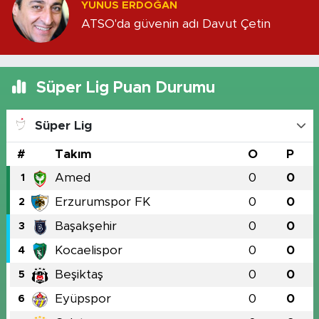
YUNUS ERDOĞAN
ATSO'da güvenin adı Davut Çetin
Süper Lig Puan Durumu
Süper Lig
#
Takım
O
P
Amed
0
0
1
Erzurumspor FK
0
0
2
Başakşehir
0
0
3
Kocaelispor
0
0
4
Beşiktaş
0
0
5
Eyüpspor
0
0
6