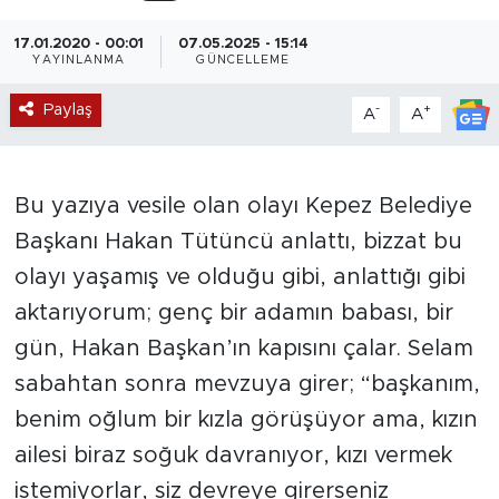
Magazin
17.01.2020 - 00:01
07.05.2025 - 15:14
YAYINLANMA
GÜNCELLEME
Özel Haber
Paylaş
-
+
A
A
Politika
Bu yazıya vesile olan olayı Kepez Belediye
Resmi İlanlar
Başkanı Hakan Tütüncü anlattı, bizzat bu
Sağlık
olayı yaşamış ve olduğu gibi, anlattığı gibi
aktarıyorum; genç bir adamın babası, bir
Spor
gün, Hakan Başkan’ın kapısını çalar. Selam
Turizm
sabahtan sonra mevzuya girer; “başkanım,
benim oğlum bir kızla görüşüyor ama, kızın
ailesi biraz soğuk davranıyor, kızı vermek
istemiyorlar, siz devreye girerseniz