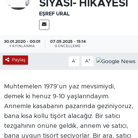
SİYASİ- HİKAYESİ
EŞREF URAL
30.01.2020 - 00:01
07.05.2025 - 15:14
YAYINLANMA
GÜNCELLEME
Paylaş
-
+
A
A
Muhtemelen 1979’un yaz mevsimiydi,
demek ki henüz 9-10 yaşlarındayım.
Annemle kasabanın pazarında geziniyoruz,
bana kısa kollu tişört alacağız. Bir satıcı
tezgahının önüne geldik, annem ve satıcı,
bana uygun tişört seçiyorlar. Bir ara, satıcı