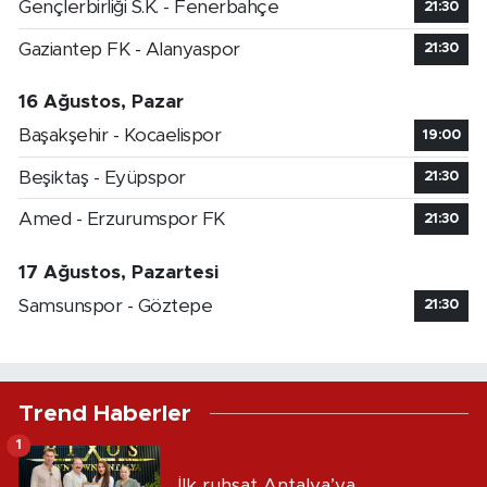
Gençlerbirliği S.K. - Fenerbahçe
21:30
Gaziantep FK - Alanyaspor
21:30
16 Ağustos, Pazar
Başakşehir - Kocaelispor
19:00
Beşiktaş - Eyüpspor
21:30
Amed - Erzurumspor FK
21:30
17 Ağustos, Pazartesi
Samsunspor - Göztepe
21:30
Trend Haberler
1
İlk ruhsat Antalya’ya