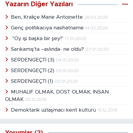
Yazarın Diğer Yazıları
Ben, Kraliçe Marie Antoinette
28.02.2020
Genç politikacıya nasihatname
14.02.2020
"Oy işi başka bir şey!"
17.01.2020
Sarıkamış'ta –aslında- ne oldu?
07.01.2020
SERDENGEÇTİ (3)
04.01.2020
SERDENGEÇTİ (2)
03.01.2020
SERDENGEÇTİ (1)
02.01.2020
MUHALİF OLMAK, DOST OLMAK, İNSAN
OLMAK
20.12.2019
Demoktarik uzlaşmacı kent kültürü
13.12.2019
Yorumlar (2)