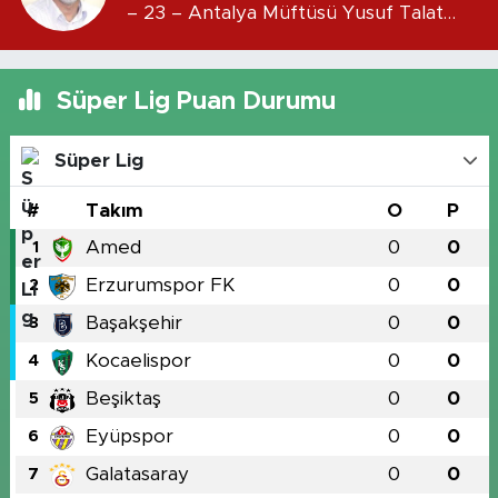
– 23 – Antalya Müftüsü Yusuf Talat
Efendi
Süper Lig Puan Durumu
Süper Lig
#
Takım
O
P
Amed
0
0
1
Erzurumspor FK
0
0
2
Başakşehir
0
0
3
Kocaelispor
0
0
4
Beşiktaş
0
0
5
Eyüpspor
0
0
6
Galatasaray
0
0
7