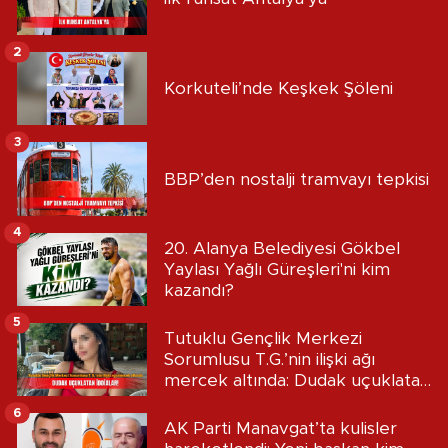
2
Korkuteli’nde Keşkek Şöleni
3
BBP’den nostalji tramvayı tepkisi
4
20. Alanya Belediyesi Gökbel
Yaylası Yağlı Güreşleri'ni kim
kazandı?
5
Tutuklu Gençlik Merkezi
Sorumlusu T.G.’nin ilişki ağı
mercek altında: Dudak uçuklatan
iddialar!
6
AK Parti Manavgat’ta kulisler