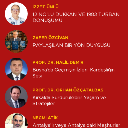
İZZET ÜNLÜ
12 NO’LU DÜKKAN VE 1983 TURBAN
DÖNÜŞÜMÜ
ZAFER ÖZCIVAN
PAYLAŞILAN BİR YÖN DUYGUSU
PROF. DR. HALIL DEMIR
Bosna'da Geçmişin İzleri, Kardeşliğin
Sesi
PROF. DR. ORHAN ÖZÇATALBAŞ
Kırsalda Sürdürülebilir Yaşam ve
Stratejiler
NECMI ATİK
Antalya’lı veya Antalya’daki Meşhurlar